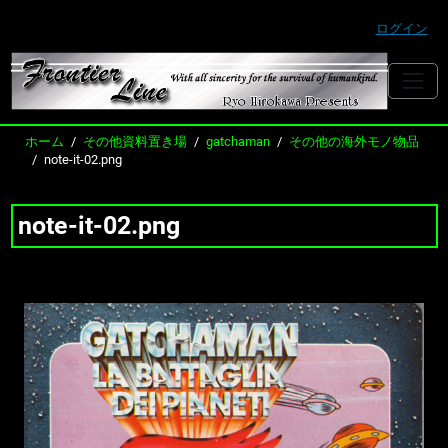
ログイン
ホーム
その他資料置き場
gatchaman
その他の海外モノ物品
note-it-02.png
note-it-02.png