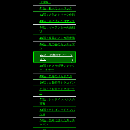
（後編）
41話：殺人ミュージック
42話：大脱走トリック作戦
43話：悪に消えたロマンス
44話：ギャラクターの挑戦
状
45話：夜霧のアシカ忍者隊
46話：死の谷のガッチャマ
ン
47話：悪魔のエアー・ラ
イン
48話：カメラ鉄獣シャッタ
ー・キラー
49話：恐怖のメカドクガ
50話：白骨恐竜トラコドン
51話：回転獣キャタローラ
ー
52話：レッドインパルスの
秘密
53話：さらばレッドインパ
ルス
54話：怒りに燃えたガッチ
ャマン