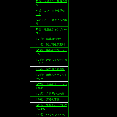
72話：大群！ミニ鉄獣の襲
来
73話：カッツェを追撃せ
よ！
74話：バードスタイルの秘
密
75話：海魔王ジャンボシャ
コラ
II-01話：総裁Xの逆襲
II-02話：謎の羽根手裏剣
II-03話：地獄のブラックナ
イツ
II-04話：かえって来たジョ
ー！？
II-05話：謎の原人大襲来
II-06話：衝撃のピラミッド
パワー
II-07話：恐怖のミュータン
ト作戦
II-08話：月世界の火の鳥
II-10話：赤道の雪嵐
II-11話：争奪！ハイプルニ
ウム600
II-12話：Dr.ラッフェルの