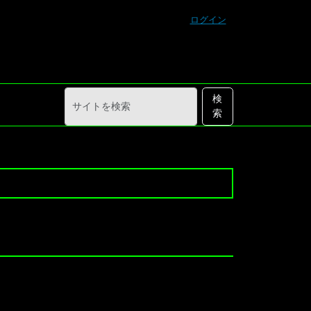
ログイン
サ
詳
検
イ
細
索
ト
検
を
索
検
索