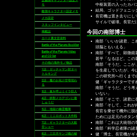
正義側キャラクター設定メ
中枢装置の入ったカバ
モ
結局、ゴッドフェニッ
敵側キャラクター設定メモ
長官機は置き去りにし
メカ設定
サイルで破壊。長官だ
スタッフインタビュー
今回の南部博士
掲載誌
カード裏文芸資料
南部「いいか諸君、こ
Battle of the Planets Booklist
頭脳ともいえる」
Battle of the Planets Video
南部「すべて、顕微鏡
and CD list
甚平「なるほど。この
その他の海外モノ物品
南部「そうだ。ここが
1話：ガッチャマン対ター
を生産していたが、今
トルキング
この研究所へ行くまで
2話：魔のお化け空母現わ
健「ギャラクターです
る
南部「そうだ。どう考
3話：嵐を呼ぶミイラ巨人
いない」
4話：鉄獣メカデゴンに復
南部「そこで、諸君に
しゅうだ
南部「そして、これが
5話：地獄の幽霊艦隊
長官を乗せて機外に脱
6話：ミニロボット大作戦
ためには足元のボタン
南部「これは大統領の
7話：ギャラクターの大航
空ショー
南部「科学忍者隊の諸
8話：三日月サンゴ礁の秘
健「博士、長官機がギ