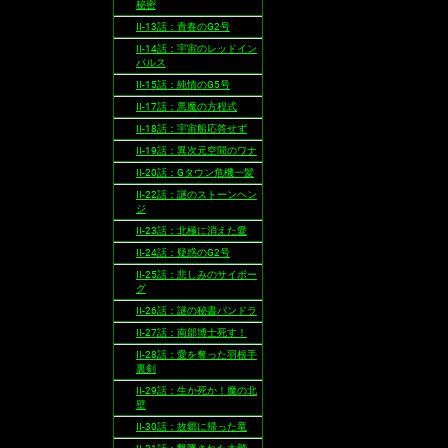
秘密
II-13話：青春のG2号
II-14話：宇宙のレッドイン
パルス
II-15話：純情のG5号
II-17話：悪魔の方程式
II-18話：宇宙船応答せず
II-19話：異次元空間のワナ
II-20話：Gタウン危機一髪
II-22話：謎のストーンヘン
ジ
II-23話：北極に消えた愛
II-24話：疑惑のG2号
II-25話：悲しみのサイボー
グ
II-26話：謎の秘書パンドラ
II-27話：南部博士死す！
II-28話：愛を奪った羽根手
裏剣
II-29話：生か死か！魔の北
壁
II-30話：故郷に帰った竜