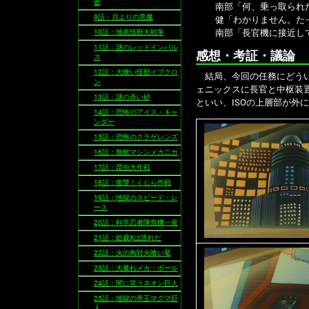
密
南部「何、乗っ取られ
9話：月よりの悪魔
健「わかりません。た
南部「長官機に接近し
10話：地底怪獣大戦争
11話：謎のレッドインパル
感想・考証・議論
ス
12話：大喰い怪獣イブクロ
結局、今回の任務にどうい
ン
ェニックスに長官と中枢装
13話：謎の赤い砂
といい、ISOの上層部が外
14話：恐怖のアイス・キャ
ンダー
15話：恐怖のクラゲレンズ
16話：無敵マシンメカニカ
17話：昆虫大作戦
18話：復讐！くじら作戦
19話：地獄のスピード・レ
ース
20話：科学忍者隊危機一発
21話：総裁Xは誰れだ
22話：火の鳥対火喰い竜
23話：大暴れメカ・ボール
24話：闇に笑うネオン巨人
25話：地獄の帝王マグマ巨
人