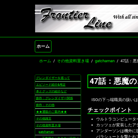
ホーム
ホーム
その他資料置き場
gatchaman
47話：
グレンダイザーを巡って
47話：悪魔
ナ
ビ
エピソード紹介&考証
ゲ
本とグッズの紹介など
ー
創作：グレンダイザー関係
ISOの下っ端職員の扱い
シ
創作：その他
ョ
チェックポイント
★★通販のご案内★★
ン
その他雑文
ウルトラコンピュータ
カッツェが変装したア
その他資料置き場
アンダーソンは機外に
gatchaman
パラシュートを撃たれ