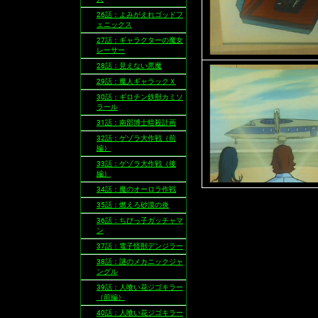
26話：よみがえれゴッドフ
ェニックス
27話：ギャラクターの魔女
レーサー
28話：見えない悪魔
29話：魔人ギャラックＸ
30話：ギロチン鉄獣カミソ
ラール
31話：南部博士暗殺計画
32話：ゲゾラ大作戦（前
編）
33話：ゲゾラ大作戦（後
編）
34話：魔のオーロラ作戦
35話：燃えろ砂漠の炎
36話：ちびっ子ガッチャマ
ン
37話：電子怪獣デンジラー
38話：謎のメカニックジャ
ングル
39話：人喰い花ジゴキラー
（前編）
40話：人喰い花ジゴキラー