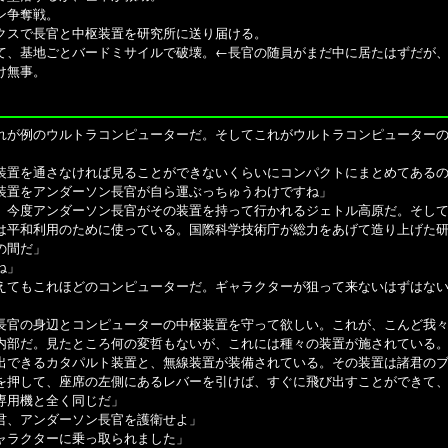
ン争奪戦。
クスで長官と中枢装置を研究所に送り届ける。
て、基地ごとバードミサイルで破壊。
←長官の随員がまだ中に居たはずだが
け無事。
れが例のウルトラコンピューターだ。そしてこれがウルトラコンピューター
装置を通さなければ見ることができないくらいにコンパクトにまとめてある
装置をアンダーソン長官が自ら運ぶっちゅうわけですね」
、今度アンダーソン長官がその装置を持って行かれるジェトル高原だ。そし
は平和利用のために使っている。国際科学技術庁が総力をあげて造り上げた
の間だ」
ね」
えてもこれほどのコンピューターだ。ギャラクターが狙って来ないはずはな
長官の身辺とコンピューターの中枢装置を守って欲しい。これが、こんど我
内部だ。見たところ何の変哲もないが、これには種々の装置が施されている
出できるカタパルト装置と、無線装置が装備されている。その装置は諸君の
を押して、座席の左側にあるレバーを引けば、すぐに飛び出すことができて
専用機と全く同じだ」
君、アンダーソン長官を護衛せよ」
ャラクターに乗っ取られました」