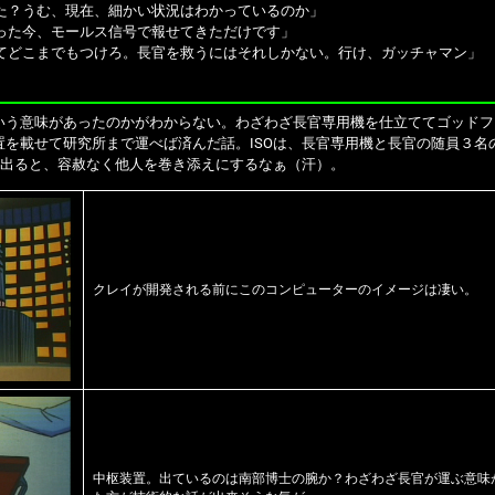
た？うむ、現在、細かい状況はわかっているのか」
った今、モールス信号で報せてきただけです」
てどこまでもつけろ。長官を救うにはそれしかない。行け、ガッチャマン」
う意味があったのかがわからない。わざわざ長官専用機を仕立ててゴッドフ
置を載せて研究所まで運べば済んだ話。ISOは、長官専用機と長官の随員３名
に出ると、容赦なく他人を巻き添えにするなぁ（汗）。
クレイが開発される前にこのコンピューターのイメージは凄い。
中枢装置。出ているのは南部博士の腕か？わざわざ長官が運ぶ意味