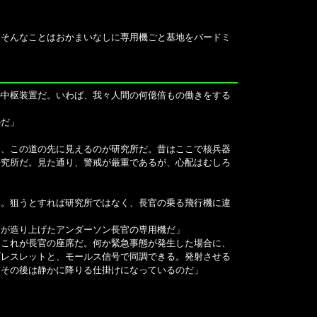
、そんなことはおかまいなしに専用機ごと基地をバードミ
の中枢装置だ。いわば、我々人間の何億倍もの働きをする
のだ」
て、この道の先に見えるのが研究所だ。昔はここで核兵器
研究所だ。見た通り、警戒が厳重であるが、心配はむしろ
い。狙うとすれば研究所ではなく、長官の乗る飛行機に違
々が造り上げたアンダーソン長官の専用機だ」
。これが長官の座席だ。何か緊急事態が発生した場合に、
ブレスレットと、モールス信号で同調できる。発射させる
、その後は静かに降りる仕掛けになっているのだ」