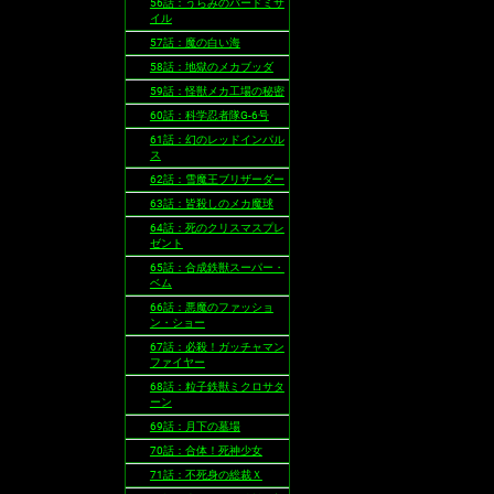
56話：うらみのバードミサ
イル
57話：魔の白い海
58話：地獄のメカブッダ
59話：怪獣メカ工場の秘密
60話：科学忍者隊G-6号
61話：幻のレッドインパル
ス
62話：雪魔王ブリザーダー
63話：皆殺しのメカ魔球
64話：死のクリスマスプレ
ゼント
65話：合成鉄獣スーパー・
ベム
66話：悪魔のファッショ
ン・ショー
67話：必殺！ガッチャマン
ファイヤー
68話：粒子鉄獣ミクロサタ
ーン
69話：月下の墓場
70話：合体！死神少女
71話：不死身の総裁Ｘ