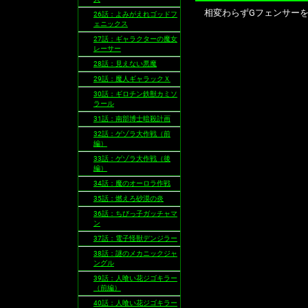
相変わらずGフェンサーを
26話：よみがえれゴッドフ
ェニックス
27話：ギャラクターの魔女
レーサー
28話：見えない悪魔
29話：魔人ギャラックＸ
30話：ギロチン鉄獣カミソ
ラール
31話：南部博士暗殺計画
32話：ゲゾラ大作戦（前
編）
33話：ゲゾラ大作戦（後
編）
34話：魔のオーロラ作戦
35話：燃えろ砂漠の炎
36話：ちびっ子ガッチャマ
ン
37話：電子怪獣デンジラー
38話：謎のメカニックジャ
ングル
39話：人喰い花ジゴキラー
（前編）
40話：人喰い花ジゴキラー