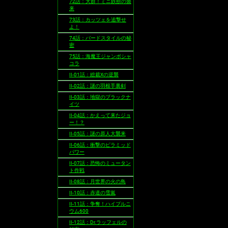
72話：大群！ミニ鉄獣の襲
来
73話：カッツェを追撃せ
よ！
74話：バードスタイルの秘
密
75話：海魔王ジャンボシャ
コラ
II-01話：総裁Xの逆襲
II-02話：謎の羽根手裏剣
II-03話：地獄のブラックナ
イツ
II-04話：かえって来たジョ
ー！？
II-05話：謎の原人大襲来
II-06話：衝撃のピラミッド
パワー
II-07話：恐怖のミュータン
ト作戦
II-08話：月世界の火の鳥
II-10話：赤道の雪嵐
II-11話：争奪！ハイプルニ
ウム600
II-12話：Dr.ラッフェルの