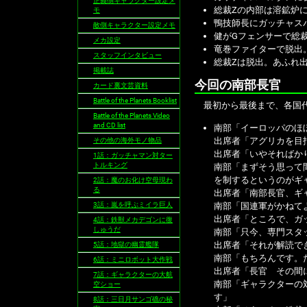
正義側キャラクター設定メ
総裁Zの内部は溶鉱炉
モ
鴨技師長にガッチャス
敵側キャラクター設定メモ
健がGフェンサーで総
メカ設定
竜巻ファイターで脱出
スタッフインタビュー
総裁Zは脱出。あふれ
掲載誌
今回の南部長官
カード裏文芸資料
Battle of the Planets Booklist
最初から最後まで、各国代
Battle of the Planets Video
and CD list
南部「イーロッパのほ
出席者「アグリカを目
その他の海外モノ物品
出席者「いやそればか
1話：ガッチャマン対ター
トルキング
南部「まずそう思って
を制するというのがギ
2話：魔のお化け空母現わ
る
出席者「南部長官、ギ
3話：嵐を呼ぶミイラ巨人
南部「国連軍がかねて
出席者「ところで、ガ
4話：鉄獣メカデゴンに復
しゅうだ
南部「只今、専門スタ
出席者「それが解読で
5話：地獄の幽霊艦隊
南部「もちろんです。
6話：ミニロボット大作戦
出席者「長官 その間
7話：ギャラクターの大航
南部「ギャラクターの
空ショー
す」
8話：三日月サンゴ礁の秘