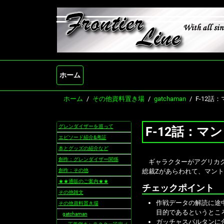
ホーム
ホーム
その他資料置き場
gatchaman
F-12話
グレンダイザーを巡って
F-12話：マ
ナ
ビ
エピソード紹介&考証
ゲ
本とグッズの紹介など
ー
創作：グレンダイザー関係
ギャラクターがアグリカグ
シ
創作：その他
総裁Zがあらわれて、マン
ョ
★★通販のご案内★★
ン
チェックポイント
その他雑文
作戦データの解読に途
その他資料置き場
目的であるというとこ
gatchaman
ガッチャスパルタンに