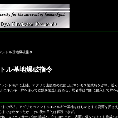
：マントル基地爆破指令
ントル基地爆破指令
レント海岸に上陸。アグリカ山脈麓の鉄鉱山とマンモス製鉄所を占領、近く
トルエネルギー炉を使って鉄獣を製造し始める。忍者隊は内部に侵入して炉を
中まで成功。アグリカのマントルエネルギー基地をはじめとする資源を押さえ
ろまではわかったが、その後の目的は解読できず。
合体、Gフェンサーで健が総裁Zに立ち向かうが、表面に傷をつけても総裁Z