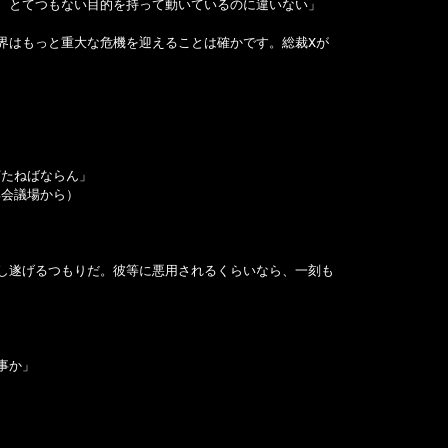
、とてつもない目的を持って動いているのに違いない」
界はもっと重大な危機を迎えることは確かです。総裁Xが
打たねばならん」
部会議場から）
し遂げるつもりだ。彼等に悪用されるくらいなら、一刻も
事か」