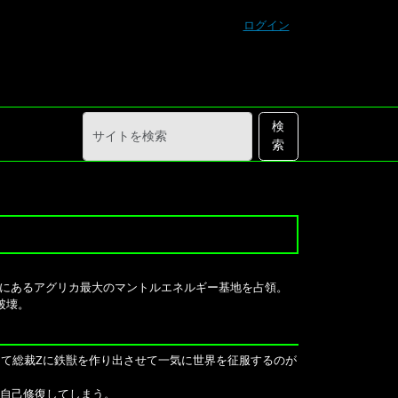
ログイン
サ
詳
検
イ
細
索
ト
検
を
索
検
索
にあるアグリカ最大のマントルエネルギー基地を占領。
破壊。
て総裁Zに鉄獣を作り出させて一気に世界を征服するのが
は自己修復してしまう。