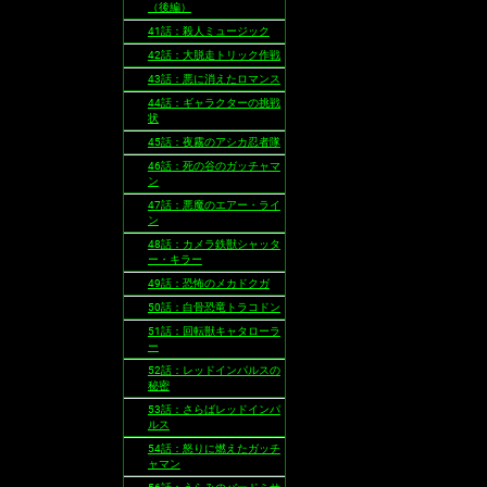
（後編）
41話：殺人ミュージック
42話：大脱走トリック作戦
43話：悪に消えたロマンス
44話：ギャラクターの挑戦
状
45話：夜霧のアシカ忍者隊
46話：死の谷のガッチャマ
ン
47話：悪魔のエアー・ライ
ン
48話：カメラ鉄獣シャッタ
ー・キラー
49話：恐怖のメカドクガ
50話：白骨恐竜トラコドン
51話：回転獣キャタローラ
ー
52話：レッドインパルスの
秘密
53話：さらばレッドインパ
ルス
54話：怒りに燃えたガッチ
ャマン