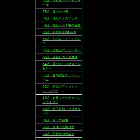
56話：うらみのバードミサ
イル
57話：魔の白い海
58話：地獄のメカブッダ
59話：怪獣メカ工場の秘密
60話：科学忍者隊G-6号
61話：幻のレッドインパル
ス
62話：雪魔王ブリザーダー
63話：皆殺しのメカ魔球
64話：死のクリスマスプレ
ゼント
65話：合成鉄獣スーパー・
ベム
66話：悪魔のファッショ
ン・ショー
67話：必殺！ガッチャマン
ファイヤー
68話：粒子鉄獣ミクロサタ
ーン
69話：月下の墓場
70話：合体！死神少女
71話：不死身の総裁Ｘ