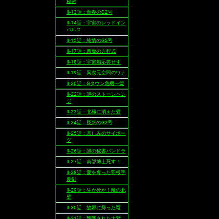
秘密
II-13話：青春のG2号
II-14話：宇宙のレッドイン
パルス
II-15話：純情のG5号
II-17話：悪魔の方程式
II-18話：宇宙船応答せず
II-19話：異次元空間のワナ
II-20話：Gタウン危機一髪
II-22話：謎のストーンヘン
ジ
II-23話：北極に消えた愛
II-24話：疑惑のG2号
II-25話：悲しみのサイボー
グ
II-26話：謎の秘書パンドラ
II-27話：南部博士死す！
II-28話：愛を奪った羽根手
裏剣
II-29話：生か死か！魔の北
壁
II-30話：故郷に帰った竜
II-31話：撃墜された大鷲