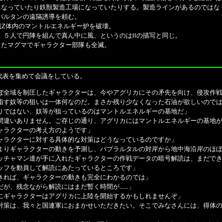
になっていたり鉄獣製造工場になっていたりする。製造ラインがあるのではな
パルタンの遠隔誘導を頼む。
裁Z体内のマントルエネルギー炉を破壊。
。５人で円陣を組んで真ん中に風、というのはIIの描写と同じ。
出たマグマでギャラクター部隊も全滅。
表を集めて会議をしている。
ぼ全域を制圧したギャラクターは、今やアグリカにその矛先を向け、侵攻作
指す奴等の狙いは一体何なのだ。まさか残り少なくなった石油が欲しいので
りではない、奴等が狙っているのはマントルエネルギーの基地だ」
間違いありません。ご存じの通り、アグリカにはマントルエネルギーの基地
ャラクターの考え方のようです」
ャラクターに対する具体的な対策はどうなっているのですか」
よりギャラクターの動きを予測し、バブラルタルの対岸から地中海沿岸のほ
ッチャマン達が手に入れたギャラクターの作戦データの暗号解読は、まだで
ッフを動員して解読にあたっているところです」
きれば、ギャラクターの動きも完全にわかるのでは」
だが、残念ながら解読にはまだ暫く時間が……」
にギャラクターはアグリカに上陸を開始するかもしれませんぞ」
対策は、我々と国連軍におまかせいただきたい。そこでみなさんには、得体の