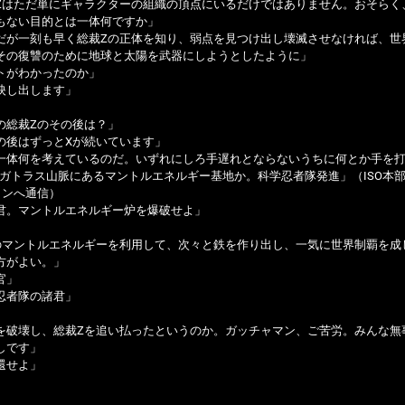
Zはただ単にギャラクターの組織の頂点にいるだけではありません。おそらく
もない目的とは一体何ですか」
だが一刻も早く総裁Zの正体を知り、弱点を見つけ出し壊滅させなければ、世
その復讐のために地球と太陽を武器にしようとしたように」
トがわかったのか」
映し出します」
の総裁Zのその後は？」
の後はずっとXが続いています」
一体何を考えているのだ。いずれにしろ手遅れとならないうちに何とか手を
…ガトラス山脈にあるマントルエネルギー基地か。科学忍者隊発進」（ISO本
タンへ通信）
君。マントルエネルギー炉を爆破せよ」
のマントルエネルギーを利用して、次々と鉄を作り出し、一気に世界制覇を成
方がよい。」
官」
忍者隊の諸君」
を破壊し、総裁Zを追い払ったというのか。ガッチャマン、ご苦労。みんな無
しです」
還せよ」