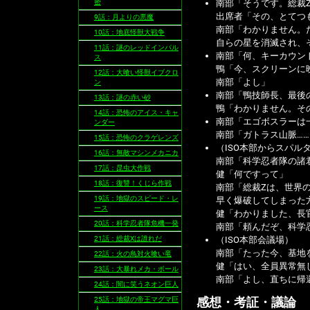
密
南部「そうです。総裁
出席者「その、とてつ
9話：月よりの悪魔
南部「わかりません。
10話：地底怪獣大戦争
自らの星を消滅され、
11話：謎のレッドインパル
南部「何、キーカウン
ス
鴨「今、スクリーンに
12話：大喰い怪獣イブクロ
南部「よし」
ン
南部「鴨技師長、最後
13話：謎の赤い砂
鴨「わかりません。そ
14話：恐怖のアイス・キャ
南部「エゴボスラーは
ンダー
南部「ガトラス山脈…
15話：恐怖のクラゲレンズ
（ISO本部からスパル
16話：無敵マシンメカニカ
南部「科学忍者隊の諸
17話：昆虫大作戦
健「何ですって」
18話：復讐！くじら作戦
南部「総裁Zは、世界
19話：地獄のスピード・レ
早く爆破してしまった
ース
健「わかりました、長
20話：科学忍者隊危機一発
南部「頼んだぞ、科学
21話：総裁Xは誰れだ
（ISO本部会議場）
南部「たった今、基地
22話：火の鳥対火喰い竜
健「はい、全員異常無
23話：大暴れメカ・ボール
南部「よし、直ちに帰
24話：闇に笑うネオン巨人
25話：地獄の帝王マグマ巨
感想・考証・議論
人