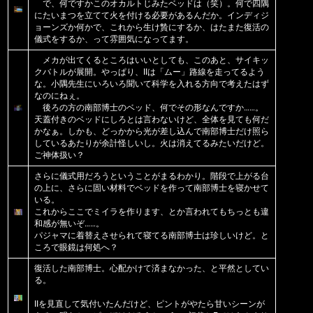
で、何ですかこのオカルトじみたベッドは（笑）。何で四隅
にたいまつを立てて火を付ける必要があるんだか。インディジ
ョーンズか何かで、これから生け贄にするか、はたまた復活の
儀式をするか、って雰囲気になってます。
メカが出てくるところはいいとしても、このあと、サイキッ
クバトルが展開。やっぱり、IIは「ムー」路線を走ってるよう
な。小隅先生にいろいろ聞いて科学を入れる方向で考えたはず
なのにねぇ。
後ろの方の南部博士のベッド、何でその形なんですか……。
天蓋付きのベッドにしろとは言わないけど、全体を見ても何だ
かなぁ。しかも、どっかから光が差し込んで南部博士だけ照ら
しているあたりが余計怪しいし。火は消えてるみたいだけど。
ご神体扱い？
さらに儀式用だろうということがまるわかり。階段で上がる台
の上に、さらに固い材料でベッドを作って南部博士を寝かせて
いる。
これからここでミイラを作ります、とか言われてもちっとも違
和感が無いぞ……。
パジャマに着替えさせられて寝てる南部博士は珍しいけど。と
ころで眼鏡は何処へ？
復活した南部博士。心配かけて済まなかった、と平然としてい
る。
IIを見直して気付いたんだけど、ピントがやたら甘いシーンが