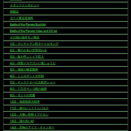
スタッフインタビュー
掲載誌
カード裏文芸資料
Battle of the Planets Booklist
Battle of the Planets Video and CD list
その他の海外モノ物品
1話：ガッチャマン対タートルキング
2話：魔のお化け空母現わる
3話：嵐を呼ぶミイラ巨人
4話：鉄獣メカデゴンに復しゅうだ
5話：地獄の幽霊艦隊
6話：ミニロボット大作戦
7話：ギャラクターの大航空ショー
8話：三日月サンゴ礁の秘密
9話：月よりの悪魔
10話：地底怪獣大戦争
11話：謎のレッドインパルス
12話：大喰い怪獣イブクロン
13話：謎の赤い砂
14話：恐怖のアイス・キャンダー