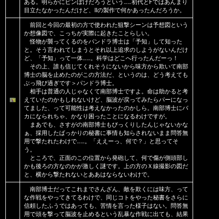
ある。明らかにピンぼけだろうという……初代とFではあんまり
目立たなかったんだけど、IIの製作で何かあったんだろうか。
前回と今回の最初の方で使われた狙撃シーンは予想図という
か想像図で、こっちが実際に起きたことらしい。
怪物が襲ってくるのをパンドラ博士は「予知」して知った
と。そう言われてしまうとそれ以上追求のしようがないんだけ
ど、「予知」って一体……。科学はどこへ行ったんだーっ！
その上、誰も信じてくれそうにないから味方から欺いて南部
博士の脳を止めたのがこの方法だ、というのは、どう考えても
ぶっ飛び過ぎです＞パンドラ博士。
相手は普通の人じゃなくて南部博士ですよ。命は助かると考
えていたのかもしれないけど、脳波が戻ってみたらパーになっ
てました、って可能性は考えなかったのかしら。南部博士にバ
カになられちゃ、かなり困ったことになるわけですが。
まあでも、さすがの南部博士もびっくりしたんじゃないかな
ぁ、採用したばっかりの秘書に事情も知らされないまま問答無
用で撃たれたわけで……。「ええーっ、何で？」と思ってそ
う。
ところで、正面のこの位置から発砲して、何で傷が側頭部し
かも後ろの方なのかが激しく謎です。上の方のＸ線撮影の図だ
と、横から撃たれないとああはならないわけで。
南部博士だってこれまでさんざん、敵を欺くには味方、って
な作戦をやってきてるわけで、同じコトをやった秘書をさらに
信頼したふうではあっても、苦情を言った様子はない。問答無
用で頭を撃って脳波を止めるという乱暴な作戦に出ても、結果