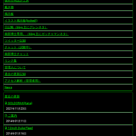
仮想空間設計工房
戴き物
掲示板
イラスト掲示板(locked!)
日記帳（blog 主にグレンネタ）
南部博士専用。（blog 主にガッチャマンネタ）
ツイッター記録
チャット（試験中）
南部博士チャット
リンク集
管理人について
過去の更新記録
アクセス解析（管理者用）
News
最近の更新
GOLDORAK(Kana)
2021年11月23日
ご案内
2014年01月11日
12inch Duke Fleed
2014年01月16日