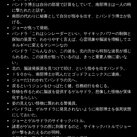
パンドラ博士は自分の部屋で計算をしていて、南部博士は一人の時
に撃たれたと話す。
南部の代わりに秘書として自分が指令を出す、とパンドラ博士が告
げる。
ジョーが焦って発砲。
パンドラ「これはシンレーダーといい、サイキックパワーの制御と
探知の装置で、わかりやすく言えば、心霊現象や脳波を増幅してエ
ネルギーに変えるマシーンなの
パンドラ「ごらんなさい、この波を。北の方から特別な波長が感じ
られるわ。この波長が狙っているのは、きっと重要人物に違いな
い」
北の、脳波発振源を見つけて叩け、という指令を出すパンドラ。
ＩＳＯから、南部博士が死んだとゴッドフェニックスに連絡。
ジョーだけわかれてパンドラの元へ。
戻るというジュンをひっぱたく健。任務続行を命じる。
怪物を作るために脳波を提供するゲルサドラ。想像した怪物が実体
化するらしい。
姿の見えない怪物に襲われる警備員。
パンドラは、ゲルサドラに発見されないように南部博士を仮死状態
にしておいた。
ジョーとゲルサドラのサイキックバトル。
諸君がゲルサドラの所に到着するのと、サイキックバトルでジョー
が一撃をあたえるのが同時。