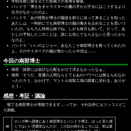
作戦失敗に腹を立てた総裁Ｘが基地を爆破。
パンドラ「博士をギャラクターの魔の手から守るにはこうするより
仕方がなかったのよ」
パンドラ「あの怪獣が博士の脳波を頼りに迫って来ることを知った
あたしは、一時的にでも南部博士の脳の働きを止めることを思いつ
いたの。もちろん特殊な銃でね。しかも味方も欺いて。だって、あ
たしの予知したこのことは、誰にも信じてもらえないと思ったから
なのよ」
パンドラ「いいのよジョー、あなたこそ南部博士を救ってくれたの
よ。そのサイボーグの脳が無かったら今頃は……」
今回の南部博士
南部「諸君には余計な心配をかけて済まなかったなぁ」
南部「そうだ、普通の人間ならとてもあのパワーには耐えられなか
っただろう。おかげで、マントル採取工場の調査に戻れる。ありが
とう」
感想・考証・議論
寝てる南部博士が堪能できます……ってか、それ以外にもツッコミどこ
ろ満載。
ロング岬へ調査に赴く南部博士とパンドラ博士。ぱっと見た感
じではいい雰囲気なんだが、この話が終わるころには、実は最