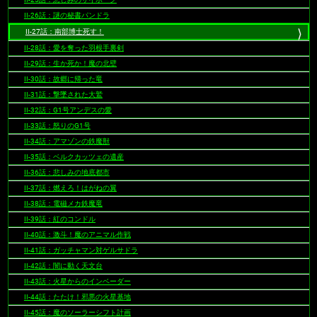
II-26話：謎の秘書パンドラ
II-27話：南部博士死す！
II-28話：愛を奪った羽根手裏剣
II-29話：生か死か！魔の北壁
II-30話：故郷に帰った竜
II-31話：撃墜された大鷲
II-32話：G1号アンデスの愛
II-33話：怒りのG1号
II-34話：アマゾンの鉄魔獣
II-35話：ベルクカッツェの遺産
II-36話：悲しみの地底都市
II-37話：燃えろ！はがねの翼
II-38話：電磁メカ鉄魔竜
II-39話：紅のコンドル
II-40話：激斗！魔のアニマル作戦
II-41話：ガッチャマン対ゲルサドラ
II-42話：闇に動く天文台
II-43話：火星からのインベーダー
II-44話：たたけ！邪悪の火星基地
II-45話：魔のソーラーシフト計画