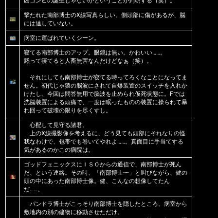
凶コンビの誕生じゃないかということが判明する（笑）。
撃たれた南部博士のX線写真らしい。側頭部に傷があるが、脳
には達していない。
病室に運ばれていくシーン。
寝てる南部博士のアップ。眼鏡は無い。かわいい……。
黙って寝てると人畜無害なんだけどなぁ（笑）。
それにしても南部博士が寝てる時ってろくなことになってま
せん。初代じゃ猿の脳波にされて自爆装置のスイッチを入れか
けたし、今回は問答無用で脳波を止められ仮死状態に。Fでは
洗脳装置による頭痛で、一度は眠ったものの装置に操られて暴
れ回って破壊の限りを尽くすし。
心配して見守る諸君。
上のX線撮影像を考えるに、どう見ても頭部にそれなりの怪
我なわけで、包帯でも巻いてやれよ……。真面目に手当てする
気があるのかこの病院は。
ゴッドフェニックスにＩＳＯからの通信で、南部博士が死ん
だ、という連絡。その時、「南部博士〜」と叫びながら、健の
頭の中にあった南部博士像。健、こんなの想像してたん
だ……。
パンドラ博士がこっそり南部博士を隠したところ。病室から
敷地内の別の建物に移動させただけ。