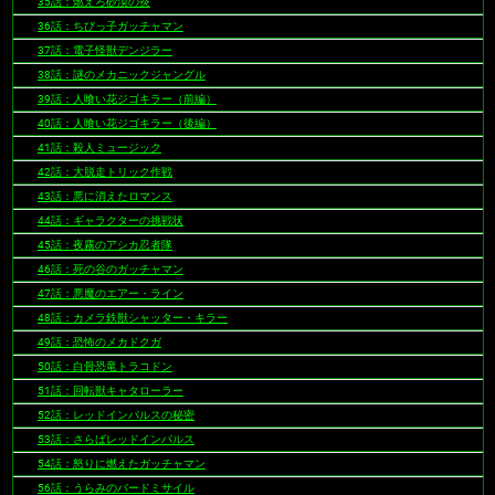
35話：燃えろ砂漠の炎
36話：ちびっ子ガッチャマン
37話：電子怪獣デンジラー
38話：謎のメカニックジャングル
39話：人喰い花ジゴキラー（前編）
40話：人喰い花ジゴキラー（後編）
41話：殺人ミュージック
42話：大脱走トリック作戦
43話：悪に消えたロマンス
44話：ギャラクターの挑戦状
45話：夜霧のアシカ忍者隊
46話：死の谷のガッチャマン
47話：悪魔のエアー・ライン
48話：カメラ鉄獣シャッター・キラー
49話：恐怖のメカドクガ
50話：白骨恐竜トラコドン
51話：回転獣キャタローラー
52話：レッドインパルスの秘密
53話：さらばレッドインパルス
54話：怒りに燃えたガッチャマン
56話：うらみのバードミサイル