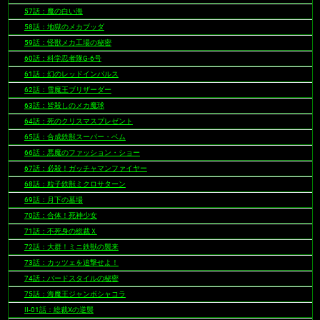
57話：魔の白い海
58話：地獄のメカブッダ
59話：怪獣メカ工場の秘密
60話：科学忍者隊G-6号
61話：幻のレッドインパルス
62話：雪魔王ブリザーダー
63話：皆殺しのメカ魔球
64話：死のクリスマスプレゼント
65話：合成鉄獣スーパー・ベム
66話：悪魔のファッション・ショー
67話：必殺！ガッチャマンファイヤー
68話：粒子鉄獣ミクロサターン
69話：月下の墓場
70話：合体！死神少女
71話：不死身の総裁Ｘ
72話：大群！ミニ鉄獣の襲来
73話：カッツェを追撃せよ！
74話：バードスタイルの秘密
75話：海魔王ジャンボシャコラ
II-01話：総裁Xの逆襲