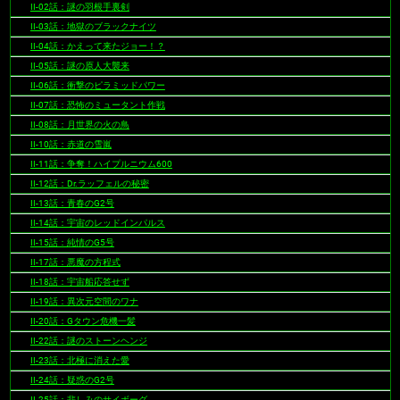
II-02話：謎の羽根手裏剣
II-03話：地獄のブラックナイツ
II-04話：かえって来たジョー！？
II-05話：謎の原人大襲来
II-06話：衝撃のピラミッドパワー
II-07話：恐怖のミュータント作戦
II-08話：月世界の火の鳥
II-10話：赤道の雪嵐
II-11話：争奪！ハイプルニウム600
II-12話：Dr.ラッフェルの秘密
II-13話：青春のG2号
II-14話：宇宙のレッドインパルス
II-15話：純情のG5号
II-17話：悪魔の方程式
II-18話：宇宙船応答せず
II-19話：異次元空間のワナ
II-20話：Gタウン危機一髪
II-22話：謎のストーンヘンジ
II-23話：北極に消えた愛
II-24話：疑惑のG2号
II-25話：悲しみのサイボーグ