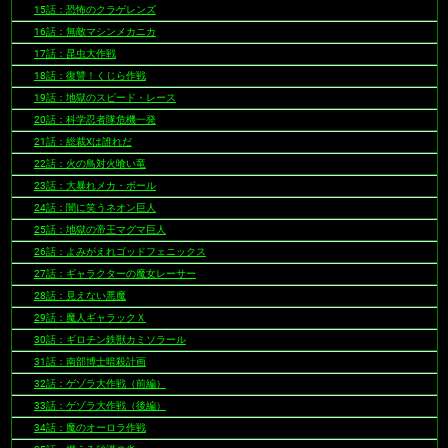
15話：恐怖のクラゲレンズ
16話：無敵マシンメカニカ
17話：昆虫大作戦
18話：復讐！くじら作戦
19話：地獄のスピード・レース
20話：科学忍者隊危機一発
21話：総裁Xは誰れだ
22話：火の鳥対火喰い竜
23話：大暴れメカ・ボール
24話：闇に笑うネオン巨人
25話：地獄の帝王マグマ巨人
26話：よみがえれゴッドフェニックス
27話：ギャラクターの魔女レーサー
28話：見えない悪魔
29話：魔人ギャラックＸ
30話：ギロチン鉄獣カミソラール
31話：南部博士暗殺計画
32話：ゲゾラ大作戦（前編）
33話：ゲゾラ大作戦（後編）
34話：魔のオーロラ作戦