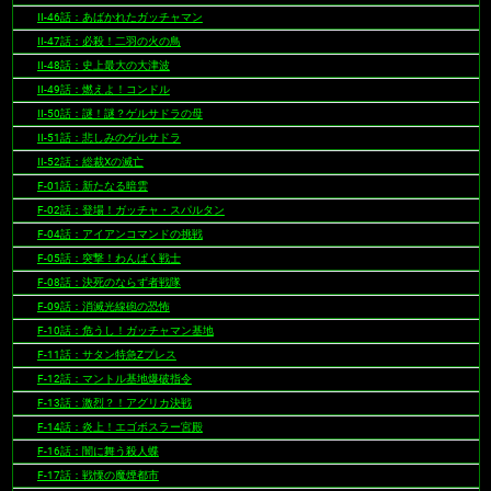
II-46話：あばかれたガッチャマン
II-47話：必殺！二羽の火の鳥
II-48話：史上最大の大津波
II-49話：燃えよ！コンドル
II-50話：謎！謎？ゲルサドラの母
II-51話：悲しみのゲルサドラ
II-52話：総裁Xの滅亡
F-01話：新たなる暗雲
F-02話：登場！ガッチャ・スパルタン
F-04話：アイアンコマンドの挑戦
F-05話：突撃！わんぱく戦士
F-08話：決死のならず者戦隊
F-09話：消滅光線砲の恐怖
F-10話：危うし！ガッチャマン基地
F-11話：サタン特急Zプレス
F-12話：マントル基地爆破指令
F-13話：激烈？！アグリカ決戦
F-14話：炎上！エゴボスラー宮殿
F-16話：闇に舞う殺人蝶
F-17話：戦慄の魔煙都市