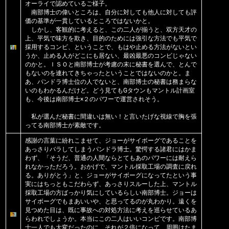
オーライで認めているご様子。
南部博士の偉いところは、自分に対しても他人に対しても評
価の基準が一貫しているところではないかと。
しかし、客観的に考えると、この二人が揃うと、双方天才の
上、平気で味方を欺き、目的のためには強引な方法でも平気で
採用するコンビ、ということで、もはや止める方法がないとい
うか、止める人がどこにも居ない、最凶最悪のコンビじゃない
のかと。ＩＳＯと南部博士が考慮の末に秘書を選んで、とんで
もないのを連れてきちゃったということではないのかと。ま
あ、パンドラ博士位の人でないと、南部博士の秘書は務まらな
いのもわかるんだけど。どう見てもGタウンもマントル計画室
も、今後は南部博士×２のパワーで運営されそう。
私が選んだ秘書に間違いは無い！と言いたげな視線で胸を張
ってる南部博士が素敵です。
感謝の言葉に紛れこませて、ジョーがサイボーグであることを
あっさりバラしてしまうパンドラ博士。驚愕する諸君にはかま
わず、「そうだ、普通の人間ならとてもあのパワーには耐えら
れなかっただろう。おかげで、マントル採取工場の調査に戻れ
る。ありがとう」と、ジョーがサイボーグになってたという事
実にはちっともこだわらず、あっさりスルーした上、マントル
採取工場の方ばっかり気にしているらしい南部博士。ジョーは
サイボーグでもまあいいや、と思ってるのが丸わかり。遠くを
見つめた目は、既に事故への対処方法に考えを巡らせているあ
らわれでしょうか。本当にこの二人はいいコンビです。南部博
士一人でも大変だったのに、それが２倍になって、周囲はたま