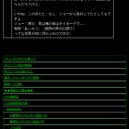
らんだろうけど。
いやね、この分だと、もし、ジョーから告白してたとしてもで
すよ、
ジョー「博士、実は俺の体はサイボーグで……」
南部「あっそう」（昭和の帝の口調で）
ってな光景が頭に浮かぶわけですが。
グレンダイザーを巡って
ナ
ビ
エピソード紹介&考証
ゲ
本とグッズの紹介など
ー
創作：グレンダイザー関係
シ
創作：その他
ョ
★★通販のご案内★★
ン
その他雑文
その他資料置き場
gatchaman
正義側キャラクター設定メモ
敵側キャラクター設定メモ
メカ設定