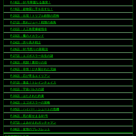
F-18話：G1号華麗なる激突！
F-19話：超物質に手を出すな！
F-20話：出現！トリプル鉄獣の恐怖
F-21話：怒れジョー！戦慄の炎鳥
F-22話：人工衛星爆破指令
F-23話：魔のメカランド
F-24話：誇り高き戦士
F-26話：G1号怒りの新殺法
F-27話：エゴボスラー出生の謎
F-28話：死闘！裏切りの谷
F-29話：非情！ひき裂かれた兄妹
F-30話：忍び寄るエイリアン
F-31話：激走！トレインチェイス
F-32話：宇宙パルスの謎
F-33話：はたされた約束
F-34話：エゴボスラーの策略
F-35話：ハイパー・シュートの危機
F-36話：死の影せまるG1号
F-37話：よみがえれガッチャマン
F-38話：友情のブレスレット