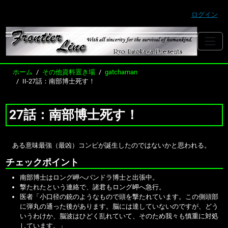
ログイン
ホーム
その他資料置き場
gatchaman
II-27話：南部博士死す！
27話：南部博士死す！
ある意味最強（最凶）コンビが誕生したのではないかと思われる。
チェックポイント
南部博士はロング岬へパンドラ博士と出張中。
撃たれたという連絡で、諸君もロング岬へ急行。
医者「小口径の銃のようなもので頭を撃たれています。この側頭部
に弾丸の通った後があります。脳には達していないのですが、どう
いうわけか、脳波はひどく乱れていて、そのため我々も慎重に対処
しています。」