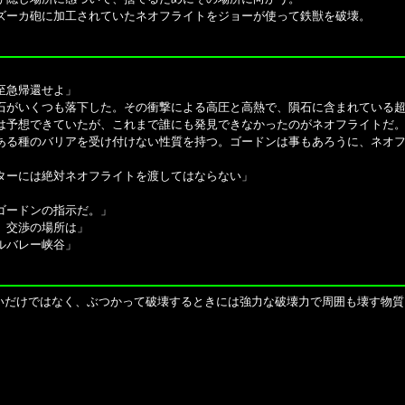
ズーカ砲に加工されていたネオフライトをジョーが使って鉄獣を破壊。
）
至急帰還せよ」
石がいくつも落下した。その衝撃による高圧と高熱で、隕石に含まれている
は予想できていたが、これまで誰にも発見できなかったのがネオフライトだ
ある種のバリアを受け付けない性質を持つ。ゴードンは事もあろうに、ネオ
ターには絶対ネオフライトを渡してはならない」
ゴードンの指示だ。」
、交渉の場所は」
ルバレー峡谷」
だけではなく、ぶつかって破壊するときには強力な破壊力で周囲も壊す物質