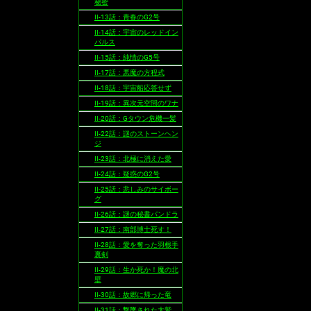
秘密
II-13話：青春のG2号
II-14話：宇宙のレッドイン
パルス
II-15話：純情のG5号
II-17話：悪魔の方程式
II-18話：宇宙船応答せず
II-19話：異次元空間のワナ
II-20話：Gタウン危機一髪
II-22話：謎のストーンヘン
ジ
II-23話：北極に消えた愛
II-24話：疑惑のG2号
II-25話：悲しみのサイボー
グ
II-26話：謎の秘書パンドラ
II-27話：南部博士死す！
II-28話：愛を奪った羽根手
裏剣
II-29話：生か死か！魔の北
壁
II-30話：故郷に帰った竜
II-31話：撃墜された大鷲