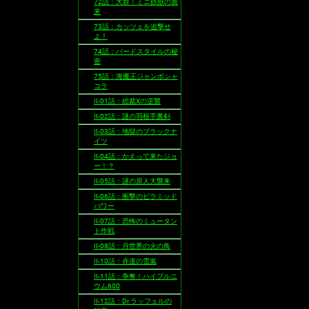
72話：大群！ミニ鉄獣の襲
来
73話：カッツェを追撃せ
よ！
74話：バードスタイルの秘
密
75話：海魔王ジャンボシャ
コラ
II-01話：総裁Xの逆襲
II-02話：謎の羽根手裏剣
II-03話：地獄のブラックナ
イツ
II-04話：かえって来たジョ
ー！？
II-05話：謎の原人大襲来
II-06話：衝撃のピラミッド
パワー
II-07話：恐怖のミュータン
ト作戦
II-08話：月世界の火の鳥
II-10話：赤道の雪嵐
II-11話：争奪！ハイプルニ
ウム600
II-12話：Dr.ラッフェルの