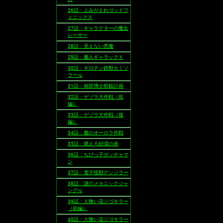
26話：よみがえれゴッドフ
ェニックス
27話：ギャラクターの魔女
レーサー
28話：見えない悪魔
29話：魔人ギャラックＸ
30話：ギロチン鉄獣カミソ
ラール
31話：南部博士暗殺計画
32話：ゲゾラ大作戦（前
編）
33話：ゲゾラ大作戦（後
編）
34話：魔のオーロラ作戦
35話：燃えろ砂漠の炎
36話：ちびっ子ガッチャマ
ン
37話：電子怪獣デンジラー
38話：謎のメカニックジャ
ングル
39話：人喰い花ジゴキラー
（前編）
40話：人喰い花ジゴキラー