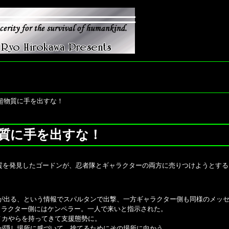
：超物質に手を出すな！
物質に手を出すな！
を発見したゴードンが、忍者隊とギャラクターの両方に売りつけようとする
が出る、という情報でスパルタンで出撃、一方ギャラクター側も同様のメッ
ギャラクター側にはケンペラー。一人で来いと指示された。
メカやらを持ってきて支援態勢に。
が隠し場所に感づいて、捨てるためにその場所に向かう。