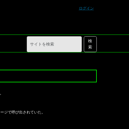
ログイン
サ
詳
検
イ
細
索
ト
検
を
索
検
索
。
セージで呼び出されていた。