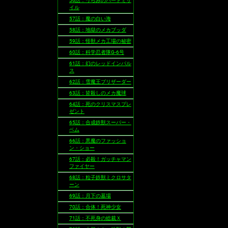
56話：うらみのバードミサ
イル
57話：魔の白い海
58話：地獄のメカブッダ
59話：怪獣メカ工場の秘密
60話：科学忍者隊G-6号
61話：幻のレッドインパル
ス
62話：雪魔王ブリザーダー
63話：皆殺しのメカ魔球
64話：死のクリスマスプレ
ゼント
65話：合成鉄獣スーパー・
ベム
66話：悪魔のファッショ
ン・ショー
67話：必殺！ガッチャマン
ファイヤー
68話：粒子鉄獣ミクロサタ
ーン
69話：月下の墓場
70話：合体！死神少女
71話：不死身の総裁Ｘ