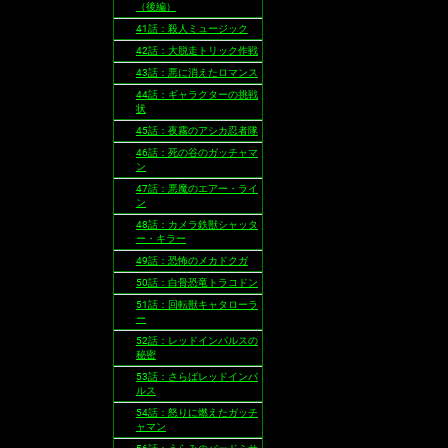
（後編）
41話：殺人ミュージック
42話：大脱走トリック作戦
43話：悪に消えたロマンス
44話：ギャラクターの挑戦
状
45話：夜霧のアシカ忍者隊
46話：死の谷のガッチャマ
ン
47話：悪魔のエアー・ライ
ン
48話：カメラ鉄獣シャッタ
ー・キラー
49話：恐怖のメカドクガ
50話：白骨恐竜トラコドン
51話：回転獣キャタローラ
ー
52話：レッドインパルスの
秘密
53話：さらばレッドインパ
ルス
54話：怒りに燃えたガッチ
ャマン