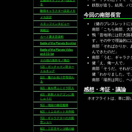
正義側キャラクター設定メ
モ
鉄獣が追う。結局、バ
敵側キャラクター設定メモ
今回の南部長官
メカ設定
（健のブレスレットに
スタッフインタビュー
南部「こちら南部、大
掲載誌
鴨「昔地球には巨大隕
カード裏文芸資料
す。その中で理論的に
Battle of the Planets Booklist
南部「そればかりか、
Battle of the Planets Video
んできたのだ」
and CD list
南部「うむ、ギャラク
その他の海外モノ物品
健「え、俺一人で」
1話：ガッチャマン対ター
南部「そうだ。それが
トルキング
健「わかりました。で
2話：魔のお化け空母現わ
南部「場所は同じ、ヘ
る
3話：嵐を呼ぶミイラ巨人
感想・考証・議論
4話：鉄獣メカデゴンに復
ネオフライトは、単に固い
しゅうだ
5話：地獄の幽霊艦隊
6話：ミニロボット大作戦
7話：ギャラクターの大航
空ショー
8話：三日月サンゴ礁の秘