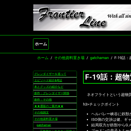
ホーム
ホーム
その他資料置き場
gatchaman
F-19話
グレンダイザーを巡って
F-19話：超
ナ
ビ
エピソード紹介&考証
ゲ
本とグッズの紹介など
ー
創作：グレンダイザー関係
ネオフライトという超物質
シ
創作：その他
ョ
h3>チェックポイント
★★通販のご案内★★
ン
その他雑文
ヘルバレー峡谷に鉄獣
その他資料置き場
ISO側の交渉は健、
結局双方が鉄獣やらG
gatchaman
ゴードンの息子トミー