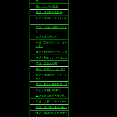
密
9話：月よりの悪魔
10話：地底怪獣大戦争
11話：謎のレッドインパル
ス
12話：大喰い怪獣イブクロ
ン
13話：謎の赤い砂
14話：恐怖のアイス・キャ
ンダー
15話：恐怖のクラゲレンズ
16話：無敵マシンメカニカ
17話：昆虫大作戦
18話：復讐！くじら作戦
19話：地獄のスピード・レ
ース
20話：科学忍者隊危機一発
21話：総裁Xは誰れだ
22話：火の鳥対火喰い竜
23話：大暴れメカ・ボール
24話：闇に笑うネオン巨人
25話：地獄の帝王マグマ巨
人