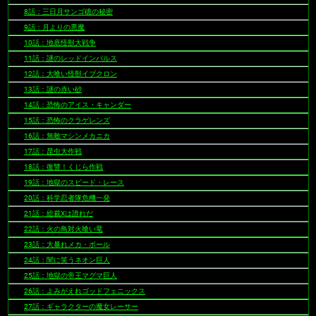
8話：三日月サンゴ礁の秘密
9話：月よりの悪魔
10話：地底怪獣大戦争
11話：謎のレッドインパルス
12話：大喰い怪獣イブクロン
13話：謎の赤い砂
14話：恐怖のアイス・キャンダー
15話：恐怖のクラゲレンズ
16話：無敵マシンメカニカ
17話：昆虫大作戦
18話：復讐！くじら作戦
19話：地獄のスピード・レース
20話：科学忍者隊危機一発
21話：総裁Xは誰れだ
22話：火の鳥対火喰い竜
23話：大暴れメカ・ボール
24話：闇に笑うネオン巨人
25話：地獄の帝王マグマ巨人
26話：よみがえれゴッドフェニックス
27話：ギャラクターの魔女レーサー