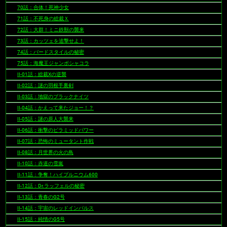
70話：合体！死神少女
71話：不死身の総裁Ｘ
72話：大群！ミニ鉄獣の襲来
73話：カッツェを追撃せよ！
74話：バードスタイルの秘密
75話：海魔王ジャンボシャコラ
II-01話：総裁Xの逆襲
II-02話：謎の羽根手裏剣
II-03話：地獄のブラックナイツ
II-04話：かえって来たジョー！？
II-05話：謎の原人大襲来
II-06話：衝撃のピラミッドパワー
II-07話：恐怖のミュータント作戦
II-08話：月世界の火の鳥
II-10話：赤道の雪嵐
II-11話：争奪！ハイプルニウム600
II-12話：Dr.ラッフェルの秘密
II-13話：青春のG2号
II-14話：宇宙のレッドインパルス
II-15話：純情のG5号