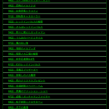
48話：カメラ鉄獣シャッター・キラー
49話：恐怖のメカドクガ
50話：白骨恐竜トラコドン
51話：回転獣キャタローラー
52話：レッドインパルスの秘密
53話：さらばレッドインパルス
54話：怒りに燃えたガッチャマン
56話：うらみのバードミサイル
57話：魔の白い海
58話：地獄のメカブッダ
59話：怪獣メカ工場の秘密
60話：科学忍者隊G-6号
61話：幻のレッドインパルス
62話：雪魔王ブリザーダー
63話：皆殺しのメカ魔球
64話：死のクリスマスプレゼント
65話：合成鉄獣スーパー・ベム
66話：悪魔のファッション・ショー
67話：必殺！ガッチャマンファイヤー
68話：粒子鉄獣ミクロサターン
69話：月下の墓場