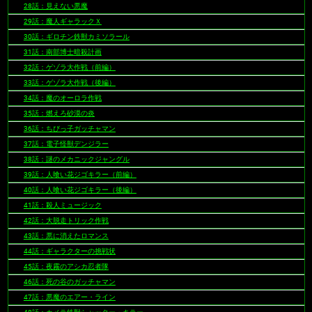
28話：見えない悪魔
29話：魔人ギャラックＸ
30話：ギロチン鉄獣カミソラール
31話：南部博士暗殺計画
32話：ゲゾラ大作戦（前編）
33話：ゲゾラ大作戦（後編）
34話：魔のオーロラ作戦
35話：燃えろ砂漠の炎
36話：ちびっ子ガッチャマン
37話：電子怪獣デンジラー
38話：謎のメカニックジャングル
39話：人喰い花ジゴキラー（前編）
40話：人喰い花ジゴキラー（後編）
41話：殺人ミュージック
42話：大脱走トリック作戦
43話：悪に消えたロマンス
44話：ギャラクターの挑戦状
45話：夜霧のアシカ忍者隊
46話：死の谷のガッチャマン
47話：悪魔のエアー・ライン