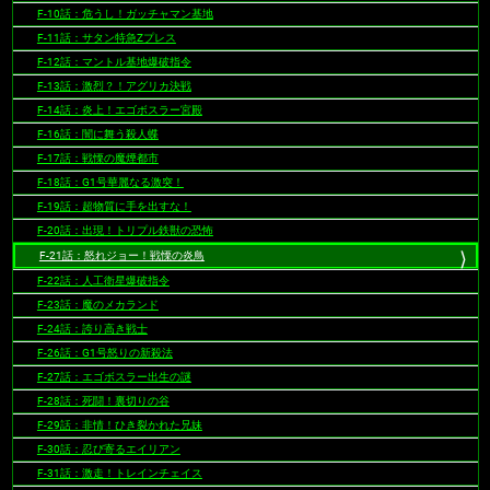
F-10話：危うし！ガッチャマン基地
F-11話：サタン特急Zプレス
F-12話：マントル基地爆破指令
F-13話：激烈？！アグリカ決戦
F-14話：炎上！エゴボスラー宮殿
F-16話：闇に舞う殺人蝶
F-17話：戦慄の魔煙都市
F-18話：G1号華麗なる激突！
F-19話：超物質に手を出すな！
F-20話：出現！トリプル鉄獣の恐怖
F-21話：怒れジョー！戦慄の炎鳥
F-22話：人工衛星爆破指令
F-23話：魔のメカランド
F-24話：誇り高き戦士
F-26話：G1号怒りの新殺法
F-27話：エゴボスラー出生の謎
F-28話：死闘！裏切りの谷
F-29話：非情！ひき裂かれた兄妹
F-30話：忍び寄るエイリアン
F-31話：激走！トレインチェイス