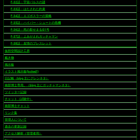
F-32話：宇宙パルスの謎
F-33話：はたされた約束
F-34話：エゴボスラーの策略
F-35話：ハイパー・シュートの危機
F-36話：死の影せまるG1号
F-37話：よみがえれガッチャマン
F-38話：友情のブレスレット
仮想空間設計工房
戴き物
掲示板
イラスト掲示板(locked!)
日記帳（blog 主にグレンネタ）
南部博士専用。（blog 主にガッチャマンネタ）
ツイッター記録
チャット（試験中）
南部博士チャット
リンク集
管理人について
過去の更新記録
アクセス解析（管理者用）