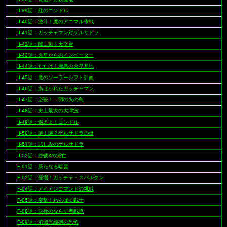
II-39話：紅のコンドル
II-40話：激斗！魔のアニマル作戦
II-41話：ガッチャマン対ゲルサドラ
II-42話：闇に動く天文台
II-43話：火星からのインベーダー
II-44話：たたけ！邪悪の火星基地
II-45話：魔のソーラーシフト計画
II-46話：あばかれたガッチャマン
II-47話：必殺！二羽の火の鳥
II-48話：史上最大の大津波
II-49話：燃えよ！コンドル
II-50話：謎！謎？ゲルサドラの母
II-51話：悲しみのゲルサドラ
II-52話：総裁Xの滅亡
F-01話：新たなる暗雲
F-02話：登場！ガッチャ・スパルタン
F-04話：アイアンコマンドの挑戦
F-05話：突撃！わんぱく戦士
F-08話：決死のならず者戦隊
F-09話：消滅光線砲の恐怖