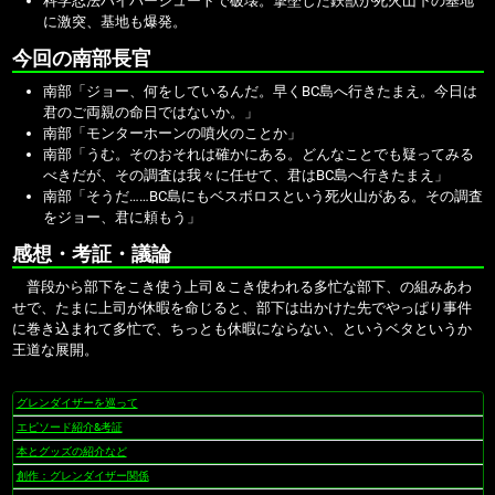
科学忍法ハイパーシュートで破壊。撃墜した鉄獣が死火山下の基地
に激突、基地も爆発。
今回の南部長官
南部「ジョー、何をしているんだ。早くBC島へ行きたまえ。今日は
君のご両親の命日ではないか。」
南部「モンターホーンの噴火のことか」
南部「うむ。そのおそれは確かにある。どんなことでも疑ってみる
べきだが、その調査は我々に任せて、君はBC島へ行きたまえ」
南部「そうだ……BC島にもベスボロスという死火山がある。その調査
をジョー、君に頼もう」
感想・考証・議論
普段から部下をこき使う上司＆こき使われる多忙な部下、の組みあわ
せで、たまに上司が休暇を命じると、部下は出かけた先でやっぱり事件
に巻き込まれて多忙で、ちっとも休暇にならない、というベタというか
王道な展開。
グレンダイザーを巡って
ナ
ビ
エピソード紹介&考証
ゲ
本とグッズの紹介など
ー
創作：グレンダイザー関係
シ