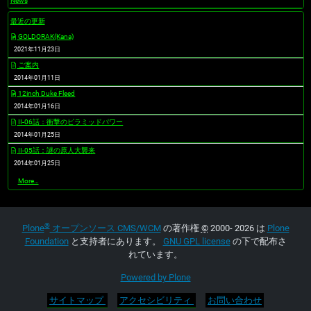
News
最近の更新
GOLDORAK(Kana)
2021年11月23日
ご案内
2014年01月11日
12inch Duke Fleed
2014年01月16日
II-06話：衝撃のピラミッドパワー
2014年01月25日
II-05話：謎の原人大襲来
2014年01月25日
最
More…
近
の
更
新
®
-
Plone
オープンソース CMS/WCM
の著作権
©
2000- 2026 は
Plone
Foundation
と支持者にあります。
GNU GPL license
の下で配布さ
れています。
Powered by Plone
サイトマップ
アクセシビリティ
お問い合わせ