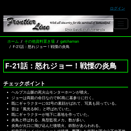
ログイン
ホーム
その他資料置き場
gatchaman
F-21話：怒れジョー！戦慄の炎鳥
F-21話：怒れジョー！戦慄の炎鳥
チェックポイント
ヘルプス山脈の死火山モンターホーンが噴火。
ジョーは両親の命日なのでBC島に墓参りに行く。
既にギャラクターにG2号の素顔がばれて、写真も回っている。
昔は「風光るBC」と呼ばれていた。
既にギャラクターが地下に基地を作っていた。
炎鳥と呼ばれる、鳥型監視メカ。数が多い。
炎鳥が火口に飛び込んだ後噴火、鉄獣があらわれる。