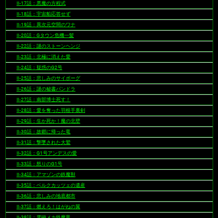
II-17話：悪魔の方程式
II-18話：宇宙船応答せず
II-19話：異次元空間のワナ
II-20話：Gタウン危機一髪
II-22話：謎のストーンヘンジ
II-23話：北極に消えた愛
II-24話：疑惑のG2号
II-25話：悲しみのサイボーグ
II-26話：謎の秘書パンドラ
II-27話：南部博士死す！
II-28話：愛を奪った羽根手裏剣
II-29話：生か死か！魔の北壁
II-30話：故郷に帰った竜
II-31話：撃墜された大鷲
II-32話：G1号アンデスの愛
II-33話：怒りのG1号
II-34話：アマゾンの鉄魔獣
II-35話：ベルクカッツェの遺産
II-36話：悲しみの地底都市
II-37話：燃えろ！はがねの翼
II-38話：電磁メカ鉄魔竜