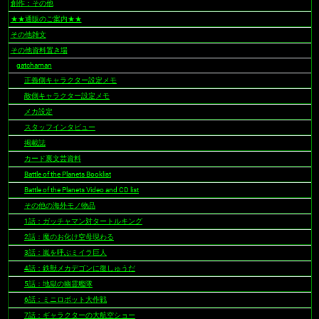
創作：その他
ョ
★★通販のご案内★★
ン
その他雑文
その他資料置き場
gatchaman
正義側キャラクター設定メモ
敵側キャラクター設定メモ
メカ設定
スタッフインタビュー
掲載誌
カード裏文芸資料
Battle of the Planets Booklist
Battle of the Planets Video and CD list
その他の海外モノ物品
1話：ガッチャマン対タートルキング
2話：魔のお化け空母現わる
3話：嵐を呼ぶミイラ巨人
4話：鉄獣メカデゴンに復しゅうだ
5話：地獄の幽霊艦隊
6話：ミニロボット大作戦
7話：ギャラクターの大航空ショー