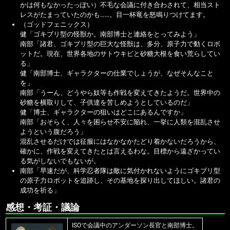
かは何もなかったっぽい）不毛な会議に付き合わされて、相当スト
レスがたまっていたのかも……。目一杯竜を怒鳴りつけてます。
（ゴッドフェニックス）
健「ゴキブリ型の怪獣か。南部博士と連絡をとってみよう」
南部「諸君、ゴキブリ型の巨大な怪獣は、多分、原子力で動くロボ
ットだ。現在、世界各地のサトウキビと砂糖大根を食い荒らしてい
る」
健「南部博士、ギャラクターの仕業でしょうが、なぜそんなこと
を」
南部「うーん、どうやら奴等も作戦を変えてきたようだ。世界中の
砂糖を横取りして、子供達を苦しめようとしているのだ」
健「博士、ギャラクターの狙いはどこにあるんですか」
南部「おそらく、人々を困らせ不安に陥れ、一挙に人類を混乱させ
ようという腹だろう」
混乱させるだけでは征服にはなかなかたどり着かないだろうから、
確かに、作戦を変えてきたとは言えるわな。目標から遠ざかってい
る気がしないでもないが。
南部「早速だが、科学忍者隊は敵に気付かれないようにゴキブリ型
の原子力ロボットを追跡し、その基地を探り出してほしい。諸君の
成功を祈る」
感想・考証・議論
ISOで会議中のアンダーソン長官と南部博士。