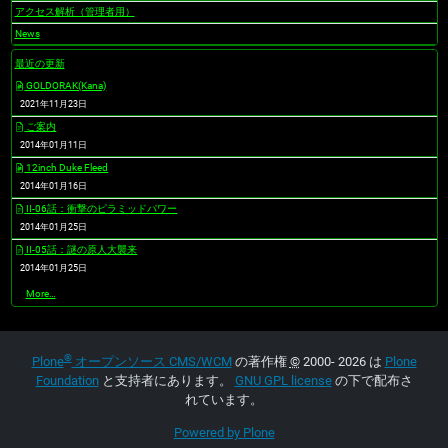
アクセス解析（管理者用）
News
最近の更新
GOLDORAK(Kana)
2021年11月23日
ご案内
2014年01月11日
12inch Duke Fleed
2014年01月16日
II-06話：衝撃のピラミッドパワー
2014年01月25日
II-05話：謎の原人大襲来
2014年01月25日
最
More…
近
の
更
新
®
-
Plone
オープンソース CMS/WCM
の著作権
©
2000- 2026 は
Plone
Foundation
と支持者にあります。
GNU GPL license
の下で配布さ
れています。
Powered by Plone