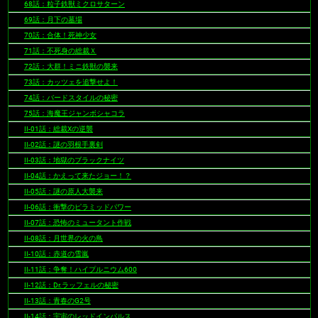
68話：粒子鉄獣ミクロサターン
69話：月下の墓場
70話：合体！死神少女
71話：不死身の総裁Ｘ
72話：大群！ミニ鉄獣の襲来
73話：カッツェを追撃せよ！
74話：バードスタイルの秘密
75話：海魔王ジャンボシャコラ
II-01話：総裁Xの逆襲
II-02話：謎の羽根手裏剣
II-03話：地獄のブラックナイツ
II-04話：かえって来たジョー！？
II-05話：謎の原人大襲来
II-06話：衝撃のピラミッドパワー
II-07話：恐怖のミュータント作戦
II-08話：月世界の火の鳥
II-10話：赤道の雪嵐
II-11話：争奪！ハイプルニウム600
II-12話：Dr.ラッフェルの秘密
II-13話：青春のG2号
II-14話：宇宙のレッドインパルス