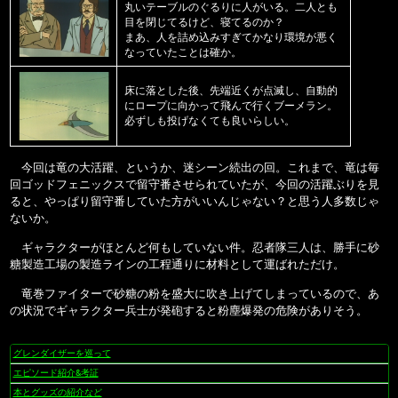
丸いテーブルのぐるりに人がいる。二人とも
目を閉じてるけど、寝てるのか？
まあ、人を詰め込みすぎてかなり環境が悪く
なっていたことは確か。
床に落とした後、先端近くが点滅し、自動的
にロープに向かって飛んで行くブーメラン。
必ずしも投げなくても良いらしい。
今回は竜の大活躍、というか、迷シーン続出の回。これまで、竜は毎
回ゴッドフェニックスで留守番させられていたが、今回の活躍ぶりを見
ると、やっぱり
留守番していた方がいい
んじゃない？と思う人多数じゃ
ないか。
ギャラクターがほとんど何もしていない件。忍者隊三人は、勝手に砂
糖製造工場の製造ラインの工程通りに材料として運ばれただけ。
竜巻ファイターで砂糖の粉を盛大に吹き上げてしまっているので、あ
の状況でギャラクター兵士が発砲すると粉塵爆発の危険がありそう。
グレンダイザーを巡って
ナ
ビ
エピソード紹介&考証
ゲ
本とグッズの紹介など