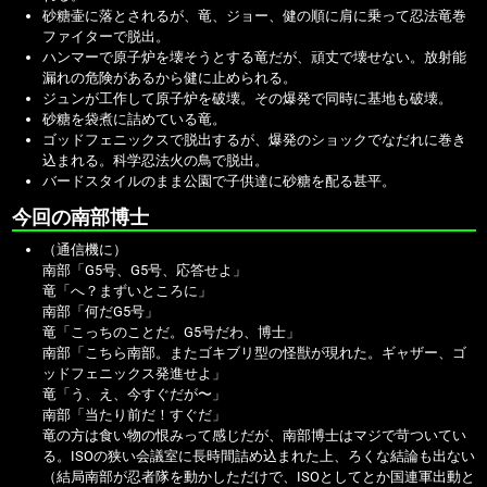
砂糖壷に落とされるが、竜、ジョー、健の順に肩に乗って忍法竜巻
ファイターで脱出。
ハンマーで原子炉を壊そうとする竜だが、頑丈で壊せない。放射能
漏れの危険があるから健に止められる。
ジュンが工作して原子炉を破壊。その爆発で同時に基地も破壊。
砂糖を袋煮に詰めている竜。
ゴッドフェニックスで脱出するが、爆発のショックでなだれに巻き
込まれる。科学忍法火の鳥で脱出。
バードスタイルのまま公園で子供達に砂糖を配る甚平。
今回の南部博士
（通信機に）
南部「G5号、G5号、応答せよ」
竜「へ？まずいところに」
南部「何だG5号」
竜「こっちのことだ。G5号だわ、博士」
南部「こちら南部。またゴキブリ型の怪獣が現れた。ギャザー、ゴ
ッドフェニックス発進せよ」
竜「う、え、今すぐだが〜」
南部「当たり前だ！すぐだ」
竜の方は食い物の恨みって感じだが、南部博士はマジで苛ついてい
る。ISOの狭い会議室に長時間詰め込まれた上、ろくな結論も出ない
（結局南部が忍者隊を動かしただけで、ISOとしてとか国連軍出動と