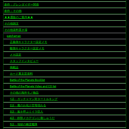
ー
創作：グレンダイザー関係
シ
創作：その他
ョ
★★通販のご案内★★
ン
その他雑文
その他資料置き場
gatchaman
正義側キャラクター設定メモ
敵側キャラクター設定メモ
メカ設定
スタッフインタビュー
掲載誌
カード裏文芸資料
Battle of the Planets Booklist
Battle of the Planets Video and CD list
その他の海外モノ物品
1話：ガッチャマン対タートルキング
2話：魔のお化け空母現わる
3話：嵐を呼ぶミイラ巨人
4話：鉄獣メカデゴンに復しゅうだ
5話：地獄の幽霊艦隊