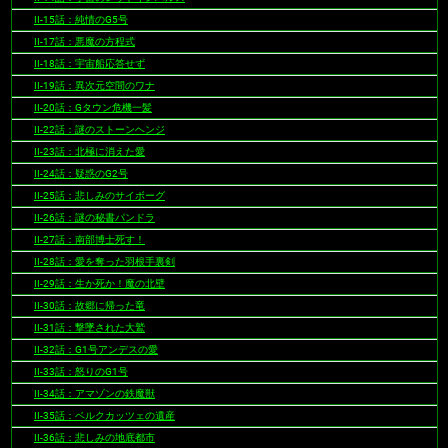
II-15話：純情のG5号
II-17話：悪魔の方程式
II-18話：宇宙船応答せず
II-19話：異次元空間のワナ
II-20話：Gタウン危機一髪
II-22話：謎のストーンヘンジ
II-23話：北極に消えた愛
II-24話：疑惑のG2号
II-25話：悲しみのサイボーグ
II-26話：謎の秘書パンドラ
II-27話：南部博士死す！
II-28話：愛を奪った羽根手裏剣
II-29話：生か死か！魔の北壁
II-30話：故郷に帰った竜
II-31話：撃墜された大鷲
II-32話：G1号アンデスの愛
II-33話：怒りのG1号
II-34話：アマゾンの鉄魔獣
II-35話：ベルクカッツェの遺産
II-36話：悲しみの地底都市