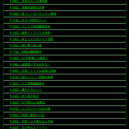
F-08話：決死のならず者戦隊
F-09話：消滅光線砲の恐怖
F-10話：危うし！ガッチャマン基地
F-11話：サタン特急Zプレス
F-12話：マントル基地爆破指令
F-13話：激烈？！アグリカ決戦
F-14話：炎上！エゴボスラー宮殿
F-16話：闇に舞う殺人蝶
F-17話：戦慄の魔煙都市
F-18話：G1号華麗なる激突！
F-19話：超物質に手を出すな！
F-20話：出現！トリプル鉄獣の恐怖
F-21話：怒れジョー！戦慄の炎鳥
F-22話：人工衛星爆破指令
F-23話：魔のメカランド
F-24話：誇り高き戦士
F-26話：G1号怒りの新殺法
F-27話：エゴボスラー出生の謎
F-28話：死闘！裏切りの谷
F-29話：非情！ひき裂かれた兄妹
F-30話：忍び寄るエイリアン