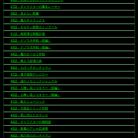
27話：ギャラクターの魔女レーサー
28話：見えない悪魔
29話：魔人ギャラックＸ
30話：ギロチン鉄獣カミソラール
31話：南部博士暗殺計画
32話：ゲゾラ大作戦（前編）
33話：ゲゾラ大作戦（後編）
34話：魔のオーロラ作戦
35話：燃えろ砂漠の炎
36話：ちびっ子ガッチャマン
37話：電子怪獣デンジラー
38話：謎のメカニックジャングル
39話：人喰い花ジゴキラー（前編）
40話：人喰い花ジゴキラー（後編）
41話：殺人ミュージック
42話：大脱走トリック作戦
43話：悪に消えたロマンス
44話：ギャラクターの挑戦状
45話：夜霧のアシカ忍者隊
46話：死の谷のガッチャマン