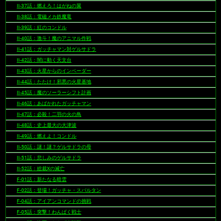
II-37話：燃えろ！はがねの翼
II-38話：電磁メカ鉄魔竜
II-39話：紅のコンドル
II-40話：激斗！魔のアニマル作戦
II-41話：ガッチャマン対ゲルサドラ
II-42話：闇に動く天文台
II-43話：火星からのインベーダー
II-44話：たたけ！邪悪の火星基地
II-45話：魔のソーラーシフト計画
II-46話：あばかれたガッチャマン
II-47話：必殺！二羽の火の鳥
II-48話：史上最大の大津波
II-49話：燃えよ！コンドル
II-50話：謎！謎？ゲルサドラの母
II-51話：悲しみのゲルサドラ
II-52話：総裁Xの滅亡
F-01話：新たなる暗雲
F-02話：登場！ガッチャ・スパルタン
F-04話：アイアンコマンドの挑戦
F-05話：突撃！わんぱく戦士