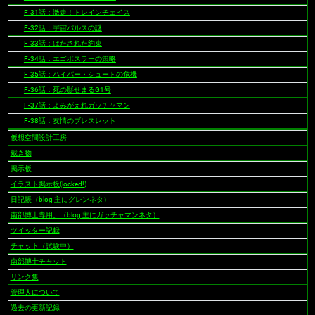
F-31話：激走！トレインチェイス
F-32話：宇宙パルスの謎
F-33話：はたされた約束
F-34話：エゴボスラーの策略
F-35話：ハイパー・シュートの危機
F-36話：死の影せまるG1号
F-37話：よみがえれガッチャマン
F-38話：友情のブレスレット
仮想空間設計工房
戴き物
掲示板
イラスト掲示板(locked!)
日記帳（blog 主にグレンネタ）
南部博士専用。（blog 主にガッチャマンネタ）
ツイッター記録
チャット（試験中）
南部博士チャット
リンク集
管理人について
過去の更新記録