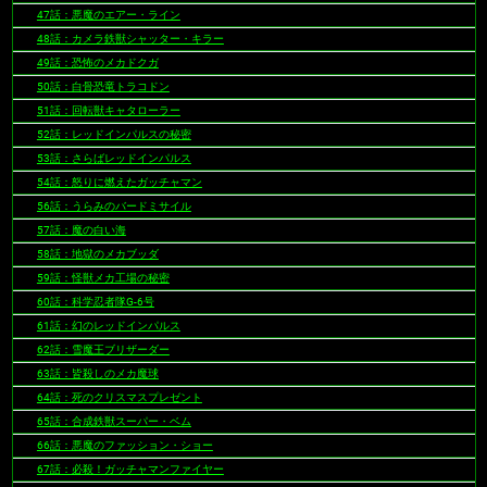
47話：悪魔のエアー・ライン
48話：カメラ鉄獣シャッター・キラー
49話：恐怖のメカドクガ
50話：白骨恐竜トラコドン
51話：回転獣キャタローラー
52話：レッドインパルスの秘密
53話：さらばレッドインパルス
54話：怒りに燃えたガッチャマン
56話：うらみのバードミサイル
57話：魔の白い海
58話：地獄のメカブッダ
59話：怪獣メカ工場の秘密
60話：科学忍者隊G-6号
61話：幻のレッドインパルス
62話：雪魔王ブリザーダー
63話：皆殺しのメカ魔球
64話：死のクリスマスプレゼント
65話：合成鉄獣スーパー・ベム
66話：悪魔のファッション・ショー
67話：必殺！ガッチャマンファイヤー