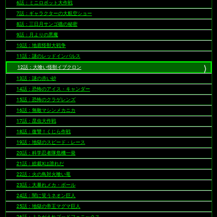
6話：ミニロボット大作戦
7話：ギャラクターの大航空ショー
8話：三日月サンゴ礁の秘密
9話：月よりの悪魔
10話：地底怪獣大戦争
11話：謎のレッドインパルス
12話：大喰い怪獣イブクロン
13話：謎の赤い砂
14話：恐怖のアイス・キャンダー
15話：恐怖のクラゲレンズ
16話：無敵マシンメカニカ
17話：昆虫大作戦
18話：復讐！くじら作戦
19話：地獄のスピード・レース
20話：科学忍者隊危機一発
21話：総裁Xは誰れだ
22話：火の鳥対火喰い竜
23話：大暴れメカ・ボール
24話：闇に笑うネオン巨人
25話：地獄の帝王マグマ巨人
26話：よみがえれゴッドフェニックス