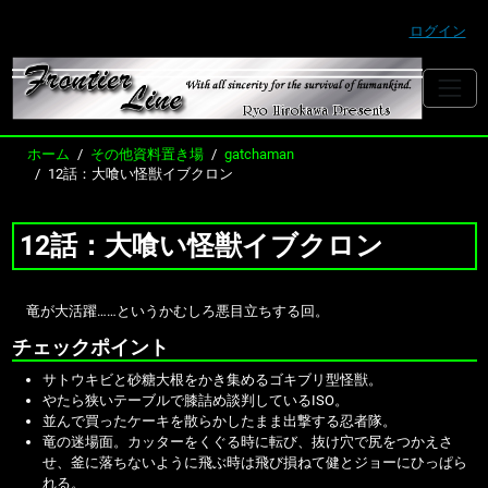
ログイン
ホーム
その他資料置き場
gatchaman
12話：大喰い怪獣イブクロン
12話：大喰い怪獣イブクロン
竜が大活躍……というかむしろ悪目立ちする回。
チェックポイント
サトウキビと砂糖大根をかき集めるゴキブリ型怪獣。
やたら狭いテーブルで膝詰め談判しているISO。
並んで買ったケーキを散らかしたまま出撃する忍者隊。
竜の迷場面。カッターをくぐる時に転び、抜け穴で尻をつかえさ
せ、釜に落ちないように飛ぶ時は飛び損ねて健とジョーにひっぱら
れる。