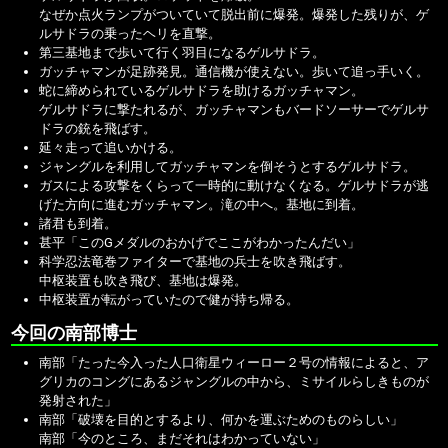
なぜか点火ランプがついていて脱出前に爆発。爆発した残りが、ゲ
ルサドラの乗ったヘリを直撃。
第三基地まで歩いて行く羽目になるゲルサドラ。
ガッチャマンが足跡発見。通信機が使えない。歩いて追っ手いく。
蛇に締められているゲルサドラを助けるガッチャマン。
ゲルサドラに撃たれるが、ガッチャマンもバードソーサーでゲルサ
ドラの銃を飛ばす。
延々走って追いかける。
ジャングルを利用してガッチャマンを倒そうとするゲルサドラ。
ガスによる攻撃をくらって一時的に動けなくなる。ゲルサドラが逃
げた方向に進むガッチャマン。滝の中へ。基地に到着。
諸君も到着。
甚平「このGメダルのおかげでここがわかったんだい」
科学忍法竜巻ファイターで基地の兵士を吹き飛ばす。
中枢装置も吹き飛び、基地は爆発。
中枢装置が転がっていたので健が持ち帰る。
今回の南部博士
南部「たった今入った人口衛星ウィーロー２号の情報によると、ア
グリカのコングにあるジャングルの中から、ミサイルらしきものが
発射された」
南部「破壊を目的とするより、何かを運ぶためのものらしい」
南部「今のところ、まだそれはわかっていない」