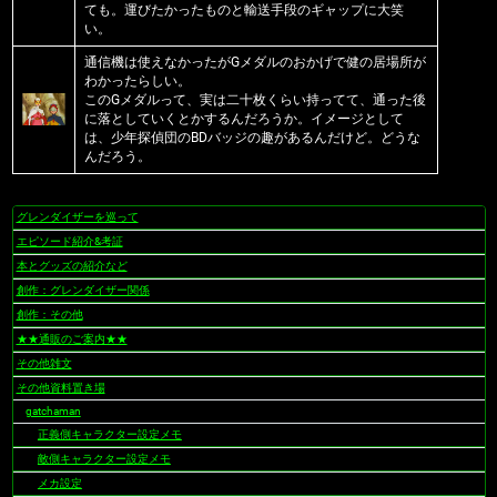
ても。運びたかったものと輸送手段のギャップに大笑
い。
通信機は使えなかったがGメダルのおかげで健の居場所が
わかったらしい。
このGメダルって、実は二十枚くらい持ってて、通った後
に落としていくとかするんだろうか。イメージとして
は、少年探偵団のBDバッジの趣があるんだけど。どうな
んだろう。
グレンダイザーを巡って
ナ
ビ
エピソード紹介&考証
ゲ
本とグッズの紹介など
ー
創作：グレンダイザー関係
シ
創作：その他
ョ
★★通販のご案内★★
ン
その他雑文
その他資料置き場
gatchaman
正義側キャラクター設定メモ
敵側キャラクター設定メモ
メカ設定