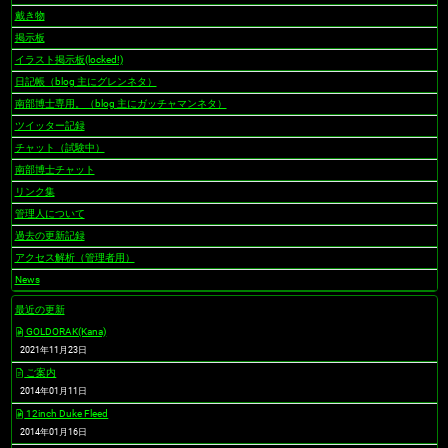
戴き物
掲示板
イラスト掲示板(locked!)
日記帳（blog 主にグレンネタ）
南部博士専用。（blog 主にガッチャマンネタ）
ツイッター記録
チャット（試験中）
南部博士チャット
リンク集
管理人について
過去の更新記録
アクセス解析（管理者用）
News
最近の更新
GOLDORAK(Kana)
2021年11月23日
ご案内
2014年01月11日
12inch Duke Fleed
2014年01月16日