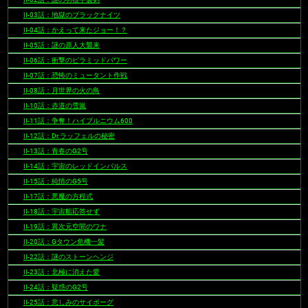
II-03話：地獄のブラックナイツ
II-04話：かえって来たジョー！？
II-05話：謎の原人大襲来
II-06話：衝撃のピラミッドパワー
II-07話：恐怖のミュータント作戦
II-08話：月世界の火の鳥
II-10話：赤道の雪嵐
II-11話：争奪！ハイプルニウム600
II-12話：Dr.ラッフェルの秘密
II-13話：青春のG2号
II-14話：宇宙のレッドインパルス
II-15話：純情のG5号
II-17話：悪魔の方程式
II-18話：宇宙船応答せず
II-19話：異次元空間のワナ
II-20話：Gタウン危機一髪
II-22話：謎のストーンヘンジ
II-23話：北極に消えた愛
II-24話：疑惑のG2号
II-25話：悲しみのサイボーグ