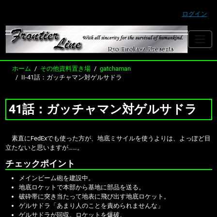
ログイン
ホーム
その他資料置き場
gatchaman
II-41話：ガッチャマン対ゲルサドラ
41話：ガッチャマン対ゲルサドラ
素直にFedExでも使った方が、地底ミサイルを使うよりは、よっぽど目
立たないと思いますが……。
チェックポイント
メインビーム砲を建設中。
地底ロケットで本部から基地に部品を送る。
破砕帯に突き当たって地表に飛び出す地底ロケット。
ゲルサドラ「あまり人のことを責められませんな」
ゲルサドラが回収。ロケットを爆破。