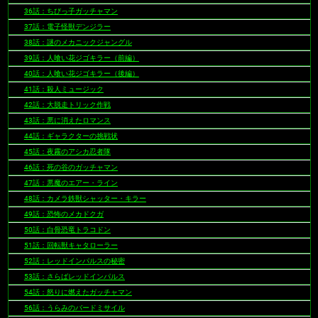
36話：ちびっ子ガッチャマン
37話：電子怪獣デンジラー
38話：謎のメカニックジャングル
39話：人喰い花ジゴキラー（前編）
40話：人喰い花ジゴキラー（後編）
41話：殺人ミュージック
42話：大脱走トリック作戦
43話：悪に消えたロマンス
44話：ギャラクターの挑戦状
45話：夜霧のアシカ忍者隊
46話：死の谷のガッチャマン
47話：悪魔のエアー・ライン
48話：カメラ鉄獣シャッター・キラー
49話：恐怖のメカドクガ
50話：白骨恐竜トラコドン
51話：回転獣キャタローラー
52話：レッドインパルスの秘密
53話：さらばレッドインパルス
54話：怒りに燃えたガッチャマン
56話：うらみのバードミサイル