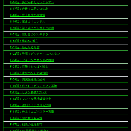
II-46話：あばかれたガッチャマン
II-47話：必殺！二羽の火の鳥
II-48話：史上最大の大津波
II-49話：燃えよ！コンドル
II-50話：謎！謎？ゲルサドラの母
II-51話：悲しみのゲルサドラ
II-52話：総裁Xの滅亡
F-01話：新たなる暗雲
F-02話：登場！ガッチャ・スパルタン
F-04話：アイアンコマンドの挑戦
F-05話：突撃！わんぱく戦士
F-08話：決死のならず者戦隊
F-09話：消滅光線砲の恐怖
F-10話：危うし！ガッチャマン基地
F-11話：サタン特急Zプレス
F-12話：マントル基地爆破指令
F-13話：激烈？！アグリカ決戦
F-14話：炎上！エゴボスラー宮殿
F-16話：闇に舞う殺人蝶
F-17話：戦慄の魔煙都市
F-18話：G1号華麗なる激突！