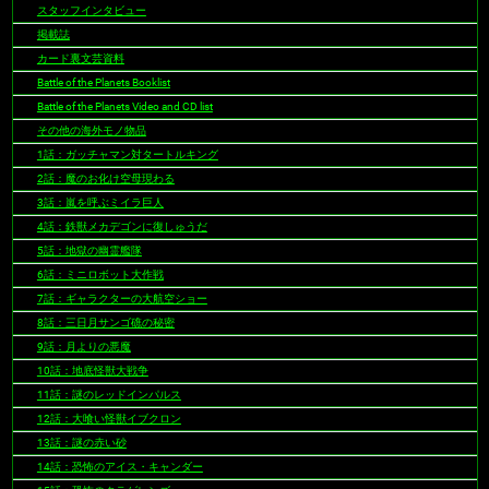
スタッフインタビュー
掲載誌
カード裏文芸資料
Battle of the Planets Booklist
Battle of the Planets Video and CD list
その他の海外モノ物品
1話：ガッチャマン対タートルキング
2話：魔のお化け空母現わる
3話：嵐を呼ぶミイラ巨人
4話：鉄獣メカデゴンに復しゅうだ
5話：地獄の幽霊艦隊
6話：ミニロボット大作戦
7話：ギャラクターの大航空ショー
8話：三日月サンゴ礁の秘密
9話：月よりの悪魔
10話：地底怪獣大戦争
11話：謎のレッドインパルス
12話：大喰い怪獣イブクロン
13話：謎の赤い砂
14話：恐怖のアイス・キャンダー