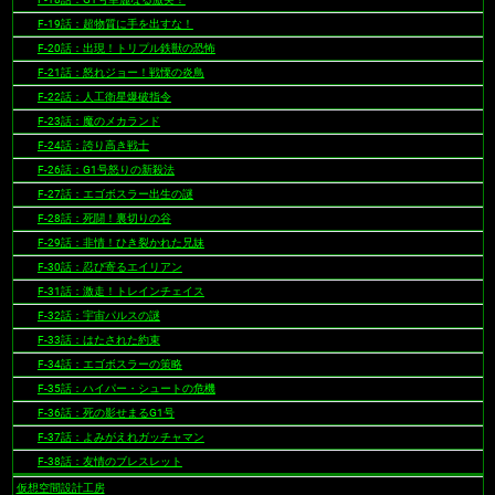
F-19話：超物質に手を出すな！
F-20話：出現！トリプル鉄獣の恐怖
F-21話：怒れジョー！戦慄の炎鳥
F-22話：人工衛星爆破指令
F-23話：魔のメカランド
F-24話：誇り高き戦士
F-26話：G1号怒りの新殺法
F-27話：エゴボスラー出生の謎
F-28話：死闘！裏切りの谷
F-29話：非情！ひき裂かれた兄妹
F-30話：忍び寄るエイリアン
F-31話：激走！トレインチェイス
F-32話：宇宙パルスの謎
F-33話：はたされた約束
F-34話：エゴボスラーの策略
F-35話：ハイパー・シュートの危機
F-36話：死の影せまるG1号
F-37話：よみがえれガッチャマン
F-38話：友情のブレスレット
仮想空間設計工房