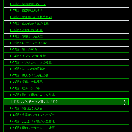
II-26話：謎の秘書パンドラ
II-27話：南部博士死す！
II-28話：愛を奪った羽根手裏剣
II-29話：生か死か！魔の北壁
II-30話：故郷に帰った竜
II-31話：撃墜された大鷲
II-32話：G1号アンデスの愛
II-33話：怒りのG1号
II-34話：アマゾンの鉄魔獣
II-35話：ベルクカッツェの遺産
II-36話：悲しみの地底都市
II-37話：燃えろ！はがねの翼
II-38話：電磁メカ鉄魔竜
II-39話：紅のコンドル
II-40話：激斗！魔のアニマル作戦
II-41話：ガッチャマン対ゲルサドラ
II-42話：闇に動く天文台
II-43話：火星からのインベーダー
II-44話：たたけ！邪悪の火星基地
II-45話：魔のソーラーシフト計画