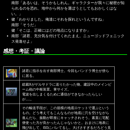
南部「あるいは、そうかもしれん。ギャラクターが我々に秘密が知
られるのを恐れ、地中から何かを運ぼうとしてもおかしくはな
い。」
健「わかりました。俺達にそれを探れというんですね」
南部「そうだ」
健「そこは、正確にはどの地点になりますか」
南部「諸君、充分気を付けてくれたまえ。ニューゴッドフェニック
ス発進せよ」
感想・考証・議論
諸君に指示を出す南部博士。今回もパンドラ博士が傍ら
に居る。
総裁Xがゲルサドラに送りたかった物。建設中のメインビ
ーム砲の中枢装置。掌サイズ。
電波を出しまくるために通信ができなかったらしい
が……。
その輸送手段が、この規模の地底ロケットで運ぶという
もの。どう考えてもこんなものが地底に穴を空けながら
進んだら、振動が即座にキャッチされそう。素直に宅配
便使った方が良かったんじゃないかと。おまけに地表に
飛び出して、ISOにバレてるし。大げさすぎるだろどう見