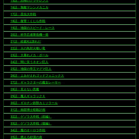
15話：恐怖のクラゲレンズ
16話：無敵マシンメカニカ
17話：昆虫大作戦
18話：復讐！くじら作戦
19話：地獄のスピード・レース
20話：科学忍者隊危機一発
21話：総裁Xは誰れだ
22話：火の鳥対火喰い竜
23話：大暴れメカ・ボール
24話：闇に笑うネオン巨人
25話：地獄の帝王マグマ巨人
26話：よみがえれゴッドフェニックス
27話：ギャラクターの魔女レーサー
28話：見えない悪魔
29話：魔人ギャラックＸ
30話：ギロチン鉄獣カミソラール
31話：南部博士暗殺計画
32話：ゲゾラ大作戦（前編）
33話：ゲゾラ大作戦（後編）
34話：魔のオーロラ作戦
35話：燃えろ砂漠の炎