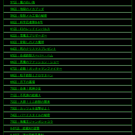
57話：魔の白い海
58話：地獄のメカブッダ
59話：怪獣メカ工場の秘密
60話：科学忍者隊G-6号
61話：幻のレッドインパルス
62話：雪魔王ブリザーダー
63話：皆殺しのメカ魔球
64話：死のクリスマスプレゼント
65話：合成鉄獣スーパー・ベム
66話：悪魔のファッション・ショー
67話：必殺！ガッチャマンファイヤー
68話：粒子鉄獣ミクロサターン
69話：月下の墓場
70話：合体！死神少女
71話：不死身の総裁Ｘ
72話：大群！ミニ鉄獣の襲来
73話：カッツェを追撃せよ！
74話：バードスタイルの秘密
75話：海魔王ジャンボシャコラ
II-01話：総裁Xの逆襲
II-02話：謎の羽根手裏剣