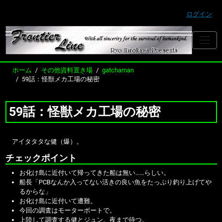
ログイン
ホーム
その他資料置き場
gatchaman
59話：怪獣メカ工場の秘密
59話：怪獣メカ工場の秘密
アイタタタな健（爆）。
チェックポイント
お化け島に近付いて帰ってきた船は無い……らしい。
船長「PCBなんか入ってない活きの良い魚をたっぷり釣り上げてや
るからな」
お化け島に近付いて遭難。
今回の調査はモーターボートで。
上陸して調査する健とジュン。夜まで待つ。