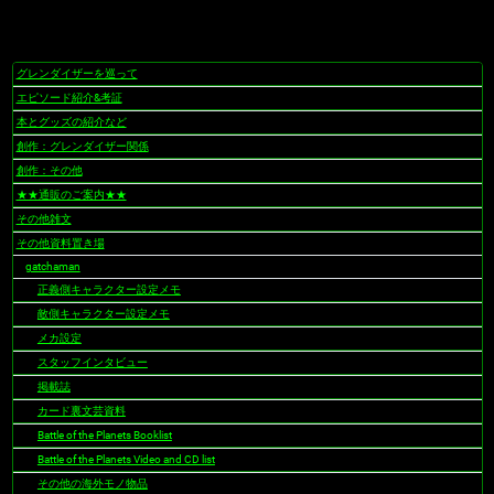
グレンダイザーを巡って
ナ
ビ
エピソード紹介&考証
ゲ
本とグッズの紹介など
ー
創作：グレンダイザー関係
シ
創作：その他
ョ
★★通販のご案内★★
ン
その他雑文
その他資料置き場
gatchaman
正義側キャラクター設定メモ
敵側キャラクター設定メモ
メカ設定
スタッフインタビュー
掲載誌
カード裏文芸資料
Battle of the Planets Booklist
Battle of the Planets Video and CD list
その他の海外モノ物品