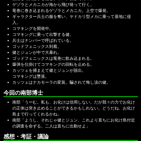
ゲゾラとメカニカが海から飛び発って行く。
竜巻に巻き込まれるゲゾラとメカニカ。上空で爆発。
ギャラクター兵士の服を奪い、ヤドカリ型メカに乗って基地に侵
入。
コマキングを開発中。
コマキングに乗って出撃する健。
兵士はナンバーで呼ばれている。
ゴッドフェニックス到着。
健とジュンが中で大暴れ。
ゴッドフェニックスは竜巻に飲み込まれる。
爆弾を仕掛けてコマキングの回転を止める。
カッツェを捕まえて健とジュンが脱出。
コマキングは墜落。
カッツェはナカモーラの変装。騙されて悔し涙の健。
今回の南部博士
南部「うーむ。私も、お化けは信用しない。だが我々の力でお化け
の正体は突き止めることができるかもしれない。どうだね、お化け
島まで行ってくれるかね」
南部「ようし、それじゃ健とジュン、これより直ちにお化け島付近
の調査を命ずる。二人は直ちに出動せよ」
感想・考証・議論