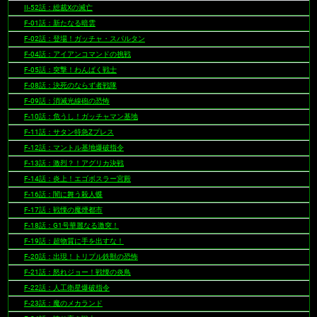
II-52話：総裁Xの滅亡
F-01話：新たなる暗雲
F-02話：登場！ガッチャ・スパルタン
F-04話：アイアンコマンドの挑戦
F-05話：突撃！わんぱく戦士
F-08話：決死のならず者戦隊
F-09話：消滅光線砲の恐怖
F-10話：危うし！ガッチャマン基地
F-11話：サタン特急Zプレス
F-12話：マントル基地爆破指令
F-13話：激烈？！アグリカ決戦
F-14話：炎上！エゴボスラー宮殿
F-16話：闇に舞う殺人蝶
F-17話：戦慄の魔煙都市
F-18話：G1号華麗なる激突！
F-19話：超物質に手を出すな！
F-20話：出現！トリプル鉄獣の恐怖
F-21話：怒れジョー！戦慄の炎鳥
F-22話：人工衛星爆破指令
F-23話：魔のメカランド