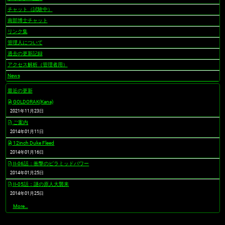
チャット（試験中）
南部博士チャット
リンク集
管理人について
過去の更新記録
アクセス解析（管理者用）
News
最近の更新
GOLDORAK(Kana)
2021年11月23日
ご案内
2014年01月11日
12inch Duke Fleed
2014年01月16日
II-06話：衝撃のピラミッドパワー
2014年01月25日
II-05話：謎の原人大襲来
2014年01月25日
最
More…
近
の