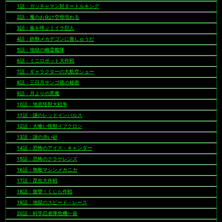
1話：ガッチャマン対タートルキング
2話：魔のお化け空母現わる
3話：嵐を呼ぶミイラ巨人
4話：鉄獣メカデゴンに復しゅうだ
5話：地獄の幽霊艦隊
6話：ミニロボット大作戦
7話：ギャラクターの大航空ショー
8話：三日月サンゴ礁の秘密
9話：月よりの悪魔
10話：地底怪獣大戦争
11話：謎のレッドインパルス
12話：大喰い怪獣イブクロン
13話：謎の赤い砂
14話：恐怖のアイス・キャンダー
15話：恐怖のクラゲレンズ
16話：無敵マシンメカニカ
17話：昆虫大作戦
18話：復讐！くじら作戦
19話：地獄のスピード・レース
20話：科学忍者隊危機一発