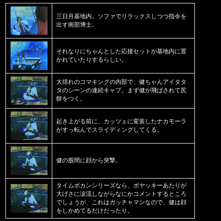
三日月基地内。ソファでリラックスしつつ指令を
出す南部博士。
それなりにちゃんとした応接セットが基地内に置
かれていたりするらしい。
大揺れのコマキングの内部で、健ちゃんアイタタ
タのシーンの連続キャプ。まず健が飛ばされて尻
餅をつく。
起き上がる前に、カッツェに変装したナカモーラ
がすっ転んでスライディングしてくる。
健の股間に顔から突撃。
タイムボカンシリーズなら、ボヤッキーあたりが
大げさに涙流しながらなにかコメントするところ
でしょうが、これはガッチャマンなので、健は顔
をしかめてるだけだったり。