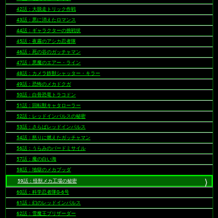
42話：大脱走トリック作戦
43話：悪に消えたロマンス
44話：ギャラクターの挑戦状
45話：夜霧のアシカ忍者隊
46話：死の谷のガッチャマン
47話：悪魔のエアー・ライン
48話：カメラ鉄獣シャッター・キラー
49話：恐怖のメカドクガ
50話：白骨恐竜トラコドン
51話：回転獣キャタローラー
52話：レッドインパルスの秘密
53話：さらばレッドインパルス
54話：怒りに燃えたガッチャマン
56話：うらみのバードミサイル
57話：魔の白い海
58話：地獄のメカブッダ
59話：怪獣メカ工場の秘密
60話：科学忍者隊G-6号
61話：幻のレッドインパルス
62話：雪魔王ブリザーダー