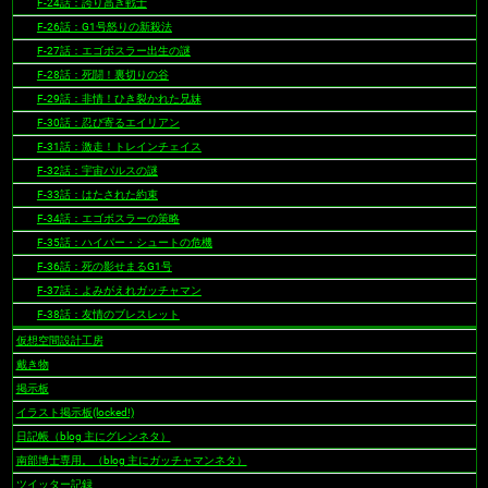
F-24話：誇り高き戦士
F-26話：G1号怒りの新殺法
F-27話：エゴボスラー出生の謎
F-28話：死闘！裏切りの谷
F-29話：非情！ひき裂かれた兄妹
F-30話：忍び寄るエイリアン
F-31話：激走！トレインチェイス
F-32話：宇宙パルスの謎
F-33話：はたされた約束
F-34話：エゴボスラーの策略
F-35話：ハイパー・シュートの危機
F-36話：死の影せまるG1号
F-37話：よみがえれガッチャマン
F-38話：友情のブレスレット
仮想空間設計工房
戴き物
掲示板
イラスト掲示板(locked!)
日記帳（blog 主にグレンネタ）
南部博士専用。（blog 主にガッチャマンネタ）
ツイッター記録