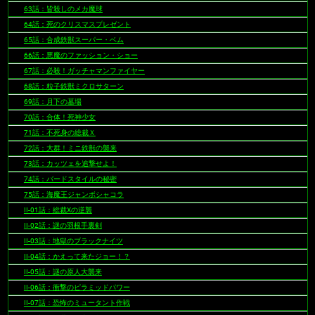
63話：皆殺しのメカ魔球
64話：死のクリスマスプレゼント
65話：合成鉄獣スーパー・ベム
66話：悪魔のファッション・ショー
67話：必殺！ガッチャマンファイヤー
68話：粒子鉄獣ミクロサターン
69話：月下の墓場
70話：合体！死神少女
71話：不死身の総裁Ｘ
72話：大群！ミニ鉄獣の襲来
73話：カッツェを追撃せよ！
74話：バードスタイルの秘密
75話：海魔王ジャンボシャコラ
II-01話：総裁Xの逆襲
II-02話：謎の羽根手裏剣
II-03話：地獄のブラックナイツ
II-04話：かえって来たジョー！？
II-05話：謎の原人大襲来
II-06話：衝撃のピラミッドパワー
II-07話：恐怖のミュータント作戦