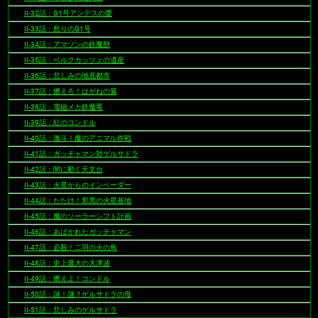
II-32話：G1号アンデスの愛
II-33話：怒りのG1号
II-34話：アマゾンの鉄魔獣
II-35話：ベルクカッツェの遺産
II-36話：悲しみの地底都市
II-37話：燃えろ！はがねの翼
II-38話：電磁メカ鉄魔竜
II-39話：紅のコンドル
II-40話：激斗！魔のアニマル作戦
II-41話：ガッチャマン対ゲルサドラ
II-42話：闇に動く天文台
II-43話：火星からのインベーダー
II-44話：たたけ！邪悪の火星基地
II-45話：魔のソーラーシフト計画
II-46話：あばかれたガッチャマン
II-47話：必殺！二羽の火の鳥
II-48話：史上最大の大津波
II-49話：燃えよ！コンドル
II-50話：謎！謎？ゲルサドラの母
II-51話：悲しみのゲルサドラ