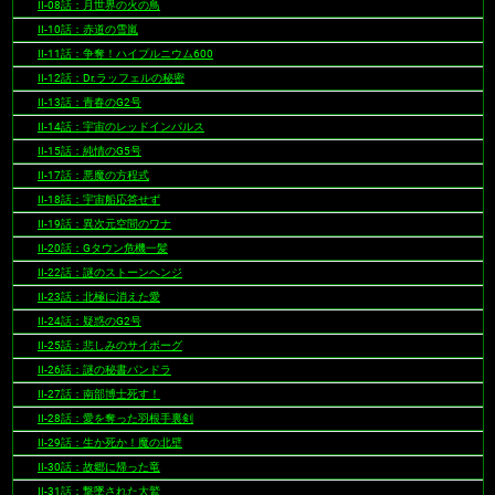
II-08話：月世界の火の鳥
II-10話：赤道の雪嵐
II-11話：争奪！ハイプルニウム600
II-12話：Dr.ラッフェルの秘密
II-13話：青春のG2号
II-14話：宇宙のレッドインパルス
II-15話：純情のG5号
II-17話：悪魔の方程式
II-18話：宇宙船応答せず
II-19話：異次元空間のワナ
II-20話：Gタウン危機一髪
II-22話：謎のストーンヘンジ
II-23話：北極に消えた愛
II-24話：疑惑のG2号
II-25話：悲しみのサイボーグ
II-26話：謎の秘書パンドラ
II-27話：南部博士死す！
II-28話：愛を奪った羽根手裏剣
II-29話：生か死か！魔の北壁
II-30話：故郷に帰った竜
II-31話：撃墜された大鷲