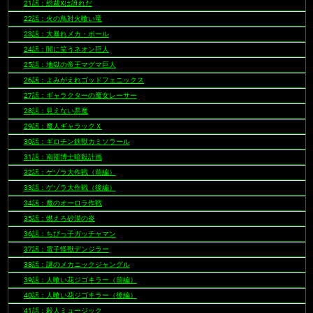
21話：総裁Xは誰れだ
22話：火の鳥対火喰い竜
23話：大暴れメカ・ボール
24話：闇に笑うネオン巨人
25話：地獄の帝王マグマ巨人
26話：よみがえれゴッドフェニックス
27話：ギャラクターの魔女レーサー
28話：見えない悪魔
29話：魔人ギャラックＸ
30話：ギロチン鉄獣カミソラール
31話：南部博士暗殺計画
32話：ゲゾラ大作戦（前編）
33話：ゲゾラ大作戦（後編）
34話：魔のオーロラ作戦
35話：燃えろ砂漠の炎
36話：ちびっ子ガッチャマン
37話：電子怪獣デンジラー
38話：謎のメカニックジャングル
39話：人喰い花ジゴキラー（前編）
40話：人喰い花ジゴキラー（後編）
41話：殺人ミュージック