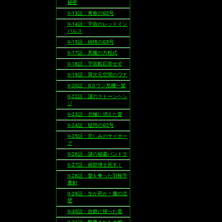
秘密
II-13話：青春のG2号
II-14話：宇宙のレッドイン
パルス
II-15話：純情のG5号
II-17話：悪魔の方程式
II-18話：宇宙船応答せず
II-19話：異次元空間のワナ
II-20話：Gタウン危機一髪
II-22話：謎のストーンヘン
ジ
II-23話：北極に消えた愛
II-24話：疑惑のG2号
II-25話：悲しみのサイボー
グ
II-26話：謎の秘書パンドラ
II-27話：南部博士死す！
II-28話：愛を奪った羽根手
裏剣
II-29話：生か死か！魔の北
壁
II-30話：故郷に帰った竜