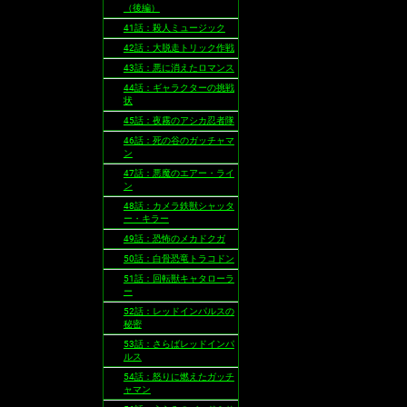
（後編）
41話：殺人ミュージック
42話：大脱走トリック作戦
43話：悪に消えたロマンス
44話：ギャラクターの挑戦
状
45話：夜霧のアシカ忍者隊
46話：死の谷のガッチャマ
ン
47話：悪魔のエアー・ライ
ン
48話：カメラ鉄獣シャッタ
ー・キラー
49話：恐怖のメカドクガ
50話：白骨恐竜トラコドン
51話：回転獣キャタローラ
ー
52話：レッドインパルスの
秘密
53話：さらばレッドインパ
ルス
54話：怒りに燃えたガッチ
ャマン