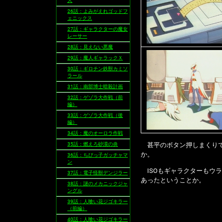
人
26話：よみがえれゴッドフ
ェニックス
27話：ギャラクターの魔女
レーサー
28話：見えない悪魔
29話：魔人ギャラックＸ
30話：ギロチン鉄獣カミソ
ラール
31話：南部博士暗殺計画
32話：ゲゾラ大作戦（前
編）
33話：ゲゾラ大作戦（後
編）
34話：魔のオーロラ作戦
35話：燃えろ砂漠の炎
甚平のボタン押しまくりで
か。
36話：ちびっ子ガッチャマ
ン
ISOもギャラクターもウ
37話：電子怪獣デンジラー
あったということか。
38話：謎のメカニックジャ
ングル
39話：人喰い花ジゴキラー
（前編）
40話：人喰い花ジゴキラー