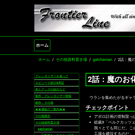
ホーム
ホーム
その他資料置き場
gatchaman
2話：魔
グレンダイザーを巡って
2話：魔のお
ナ
ビ
エピソード紹介&考証
ゲ
本とグッズの紹介など
ー
創作：グレンダイザー関係
ウランを集めたがるギャ
シ
創作：その他
ョ
チェックポイント
★★通販のご案内★★
ン
その他雑文
アポロ計画の管制室っ
総裁X「ベルクカッツ
その他資料置き場
我々とても同じだ。こ
gatchaman
工場を建設するのだ」