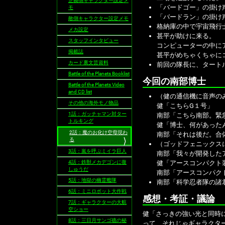
正義側キャラクター設定メ
「バードゴー」の掛け
モ
「バードラン」の掛け
敵側キャラクター設定メモ
格納庫の中で宇宙飛行
メカ設定
甚平が助けに来る。
スタッフインタビュー
コンピューターの中に
掲載誌
甚平がめちゃくちゃに
カード裏文芸資料
前回の隊長に、タート
Battle of the Planets Booklist
今回の南部博士
Battle of the Planets Video
and CD list
（健の通信機に音声の
その他の海外モノ物品
健「こちらG１号」
1話：ガッチャマン対ター
南部「こちら南部。緊
トルキング
健「博士、何があった
2話：魔のお化け空母現わ
南部「それは後だ。合
る
（ゴッドフェニックス
3話：嵐を呼ぶミイラ巨人
南部「我々が開発した
4話：鉄獣メカデゴンに復
健「アースコンパクト
しゅうだ
南部「アースコンパク
5話：地獄の幽霊艦隊
南部「科学忍者隊の諸
6話：ミニロボット大作戦
感想・考証・議論
7話：ギャラクターの大航
空ショー
健「さっきの強い光と同時
8話：三日月サンゴ礁の秘
って、それじゃギャラクタ