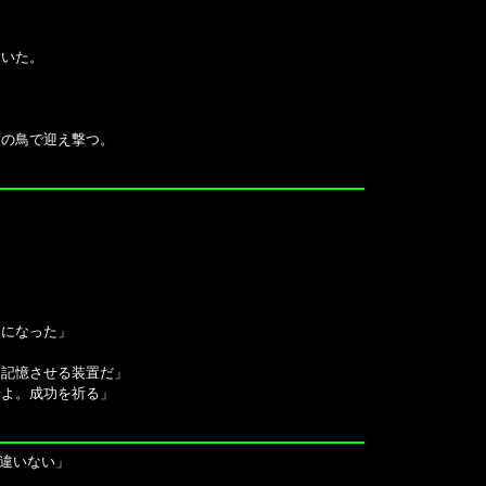
ていた。
火の鳥で迎え撃つ。
明になった」
て記憶させる装置だ」
せよ。成功を祈る」
違いない」