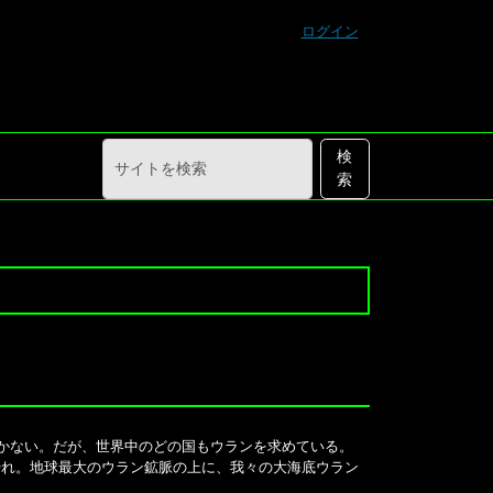
ログイン
サ
詳
検
イ
細
索
ト
検
を
索
検
索
かない。だが、世界中のどの国もウランを求めている。
やれ。地球最大のウラン鉱脈の上に、我々の大海底ウラン