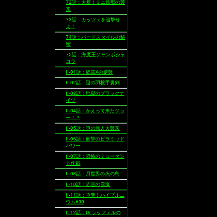
72話：大群！ミニ鉄獣の襲
来
73話：カッツェを追撃せ
よ！
74話：バードスタイルの秘
密
75話：海魔王ジャンボシャ
コラ
II-01話：総裁Xの逆襲
II-02話：謎の羽根手裏剣
II-03話：地獄のブラックナ
イツ
II-04話：かえって来たジョ
ー！？
II-05話：謎の原人大襲来
II-06話：衝撃のピラミッド
パワー
II-07話：恐怖のミュータン
ト作戦
II-08話：月世界の火の鳥
II-10話：赤道の雪嵐
II-11話：争奪！ハイプルニ
ウム600
II-12話：Dr.ラッフェルの