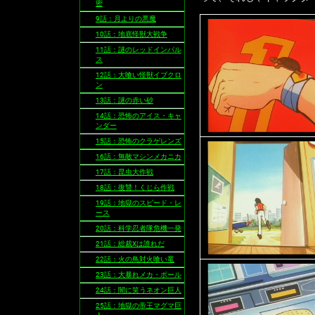
密
9話：月よりの悪魔
10話：地底怪獣大戦争
11話：謎のレッドインパル
ス
12話：大喰い怪獣イブクロ
ン
13話：謎の赤い砂
14話：恐怖のアイス・キャ
ンダー
15話：恐怖のクラゲレンズ
16話：無敵マシンメカニカ
17話：昆虫大作戦
18話：復讐！くじら作戦
19話：地獄のスピード・レ
ース
20話：科学忍者隊危機一発
21話：総裁Xは誰れだ
22話：火の鳥対火喰い竜
23話：大暴れメカ・ボール
24話：闇に笑うネオン巨人
25話：地獄の帝王マグマ巨