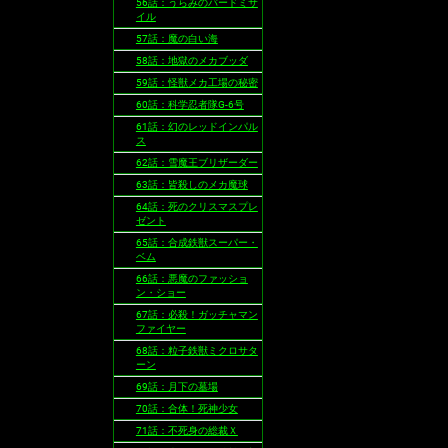
56話：うらみのバードミサ
イル
57話：魔の白い海
58話：地獄のメカブッダ
59話：怪獣メカ工場の秘密
60話：科学忍者隊G-6号
61話：幻のレッドインパル
ス
62話：雪魔王ブリザーダー
63話：皆殺しのメカ魔球
64話：死のクリスマスプレ
ゼント
65話：合成鉄獣スーパー・
ベム
66話：悪魔のファッショ
ン・ショー
67話：必殺！ガッチャマン
ファイヤー
68話：粒子鉄獣ミクロサタ
ーン
69話：月下の墓場
70話：合体！死神少女
71話：不死身の総裁Ｘ