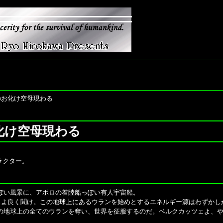
のお化け空母現わる
化け空母現わる
ラクター。
ぽい風景に、アポロの着陸船っぽい有人宇宙船。
ェよ良く聞け。この地球上にあるウランを始めとするエネルギー源はわずかし
の地球上の全てのウランを奪い、世界を征服するのだ。ベルクカッツェよ、