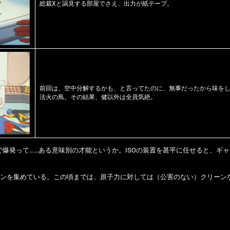
総裁Xと謁見する部屋でさえ、出力が紙テープ。
前回は、空中分解するかも、と言ってたのに、無事だったから味を
法火の鳥。その結果、健以外は全員気絶。
爆発って……ある意味別の才能というか。ISOの装置を甚平に任せると、ギ
ランを集めている。この頃までは、原子力に対しては（公害のない）クリーン