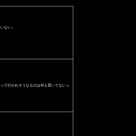
違いない」
。
持って行かれそうなものは何も置いてない
っ