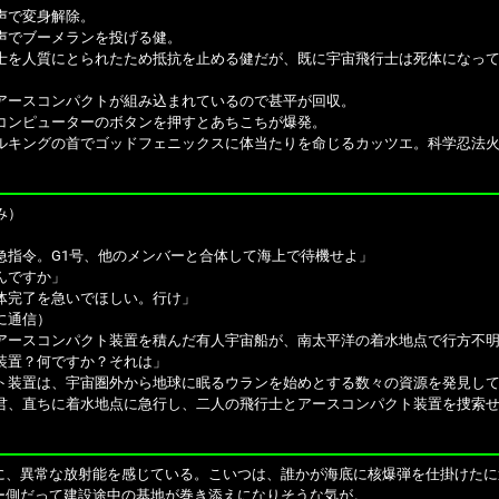
声で変身解除。
声でブーメランを投げる健。
士を人質にとられたため抵抗を止める健だが、既に宇宙飛行士は死体になっ
アースコンパクトが組み込まれているので甚平が回収。
コンピューターのボタンを押すとあちこちが爆発。
ルキングの首でゴッドフェニックスに体当たりを命じるカッツエ。科学忍法
み）
急指令。G1号、他のメンバーと合体して海上で待機せよ」
んですか」
体完了を急いでほしい。行け」
に通信）
アースコンパクト装置を積んだ有人宇宙船が、南太平洋の着水地点で行方不
装置？何ですか？それは」
ト装置は、宇宙圏外から地球に眠るウランを始めとする数々の資源を発見し
君、直ちに着水地点に急行し、二人の飛行士とアースコンパクト装置を捜索
に、異常な放射能を感じている。こいつは、誰かが海底に核爆弾を仕掛けたに
ー側だって建設途中の基地が巻き添えになりそうな気が。