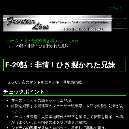
ログイン
ホーム
その他資料置き場
gatchaman
F-29話：非情！ひき裂かれた兄妹
F-29話：非情！ひき裂かれた兄妹
セラリア市のマントルエネルギー基地防衛戦。
チェックポイント
マーストラとその部下シャラム登場。
鉄獣を迎撃する国連軍のフェーザー戦車隊。今回は鉄獣に効果があ
った。
マーストラ登場。火星基地時代の部下を派遣して反撃を提案。作戦
がうまくいったら指令の座を明け渡せと要求。
シャラムの戦車が３体のロボットに変形して基地を襲う。