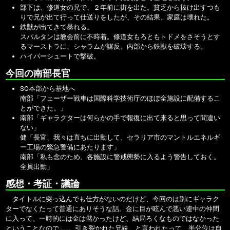
部下は、修道女の兄で、２年前に街を出た。貧乏から抜け出すつも
りで兄が出て行って仕送りをしたが、その結果、家庭は壊れた。
鉄獣が出てきて暴れる。
スパルタンは教会前に不時着。修道女もろともトドメをさそうとす
るマーストラに、シャラムが謀反。内部から鉄獣を破壊する。
ハイパーシュートで撃破。
今回の南部長官
SO本部から基地へ
南部「フェーザー戦車は国際科学技術庁のほぼ全施設に配備するこ
とができた。」
南部「ギャラクターは何らかの手で報復に出て来ると思って間違い
ない」
健「長官、我々は直ちに出動して、セラリア市のマントルエネルギ
ー工場の緊急警備にあたります」
南部「私も念のため、各施設に警戒態勢に入るよう警告しておく。
全員出動」
感想・考証・議論
タイトルに突っ込んでも仕方がないのだけど、今回のは別にギャラク
ターでなくたって普通にありそうな話。金に目が眩んで悪い連中の仲間
に入って、一時的には金は儲かったけど、結局ろくなものではなかった
ということなので……。引き裂かれた兄妹、と言われたって、半分位は自