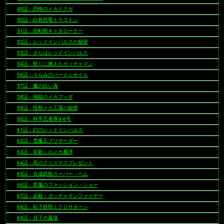
49話：恐怖のメカドクガ
50話：白骨恐竜トラコドン
51話：回転獣キャタローラー
52話：レッドインパルスの秘密
53話：さらばレッドインパルス
54話：怒りに燃えたガッチャマン
56話：うらみのバードミサイル
57話：魔の白い海
58話：地獄のメカブッダ
59話：怪獣メカ工場の秘密
60話：科学忍者隊G-6号
61話：幻のレッドインパルス
62話：雪魔王ブリザーダー
63話：皆殺しのメカ魔球
64話：死のクリスマスプレゼント
65話：合成鉄獣スーパー・ベム
66話：悪魔のファッション・ショー
67話：必殺！ガッチャマンファイヤー
68話：粒子鉄獣ミクロサターン
69話：月下の墓場