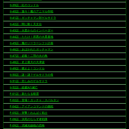
II-39話：紅のコンドル
II-40話：激斗！魔のアニマル作戦
II-41話：ガッチャマン対ゲルサドラ
II-42話：闇に動く天文台
II-43話：火星からのインベーダー
II-44話：たたけ！邪悪の火星基地
II-45話：魔のソーラーシフト計画
II-46話：あばかれたガッチャマン
II-47話：必殺！二羽の火の鳥
II-48話：史上最大の大津波
II-49話：燃えよ！コンドル
II-50話：謎！謎？ゲルサドラの母
II-51話：悲しみのゲルサドラ
II-52話：総裁Xの滅亡
F-01話：新たなる暗雲
F-02話：登場！ガッチャ・スパルタン
F-04話：アイアンコマンドの挑戦
F-05話：突撃！わんぱく戦士
F-08話：決死のならず者戦隊
F-09話：消滅光線砲の恐怖