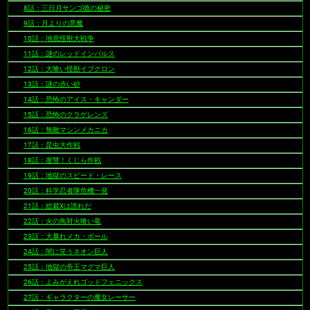
8話：三日月サンゴ礁の秘密
9話：月よりの悪魔
10話：地底怪獣大戦争
11話：謎のレッドインパルス
12話：大喰い怪獣イブクロン
13話：謎の赤い砂
14話：恐怖のアイス・キャンダー
15話：恐怖のクラゲレンズ
16話：無敵マシンメカニカ
17話：昆虫大作戦
18話：復讐！くじら作戦
19話：地獄のスピード・レース
20話：科学忍者隊危機一発
21話：総裁Xは誰れだ
22話：火の鳥対火喰い竜
23話：大暴れメカ・ボール
24話：闇に笑うネオン巨人
25話：地獄の帝王マグマ巨人
26話：よみがえれゴッドフェニックス
27話：ギャラクターの魔女レーサー