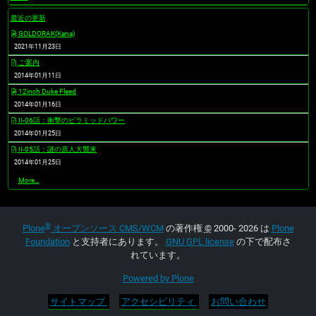
最近の更新
GOLDORAK(Kana)
2021年11月23日
ご案内
2014年01月11日
12inch Duke Fleed
2014年01月16日
II-06話：衝撃のピラミッドパワー
2014年01月25日
II-05話：謎の原人大襲来
2014年01月25日
最
More…
近
の
更
新
®
-
Plone
オープンソース CMS/WCM
の著作権
©
2000- 2026 は
Plone
Foundation
と支持者にあります。
GNU GPL license
の下で配布さ
れています。
Powered by Plone
サイトマップ
アクセシビリティ
お問い合わせ