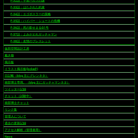
F-32話：宇宙パルスの謎
F-33話：はたされた約束
F-34話：エゴボスラーの策略
F-35話：ハイパー・シュートの危機
F-36話：死の影せまるG1号
F-37話：よみがえれガッチャマン
F-38話：友情のブレスレット
仮想空間設計工房
戴き物
掲示板
イラスト掲示板(locked!)
日記帳（blog 主にグレンネタ）
南部博士専用。（blog 主にガッチャマンネタ）
ツイッター記録
チャット（試験中）
南部博士チャット
リンク集
管理人について
過去の更新記録
アクセス解析（管理者用）
News