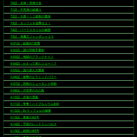
70話：合体！死神少女
71話：不死身の総裁Ｘ
72話：大群！ミニ鉄獣の襲来
73話：カッツェを追撃せよ！
74話：バードスタイルの秘密
75話：海魔王ジャンボシャコラ
II-01話：総裁Xの逆襲
II-02話：謎の羽根手裏剣
II-03話：地獄のブラックナイツ
II-04話：かえって来たジョー！？
II-05話：謎の原人大襲来
II-06話：衝撃のピラミッドパワー
II-07話：恐怖のミュータント作戦
II-08話：月世界の火の鳥
II-10話：赤道の雪嵐
II-11話：争奪！ハイプルニウム600
II-12話：Dr.ラッフェルの秘密
II-13話：青春のG2号
II-14話：宇宙のレッドインパルス
II-15話：純情のG5号