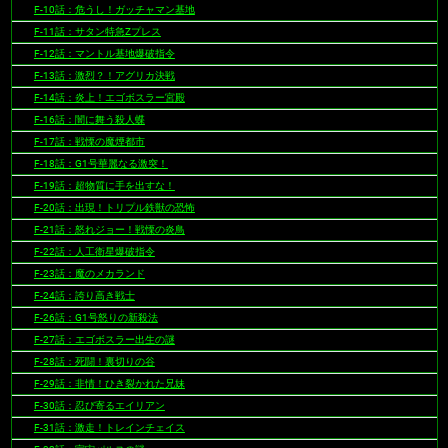
F-10話：危うし！ガッチャマン基地
F-11話：サタン特急Zプレス
F-12話：マントル基地爆破指令
F-13話：激烈？！アグリカ決戦
F-14話：炎上！エゴボスラー宮殿
F-16話：闇に舞う殺人蝶
F-17話：戦慄の魔煙都市
F-18話：G1号華麗なる激突！
F-19話：超物質に手を出すな！
F-20話：出現！トリプル鉄獣の恐怖
F-21話：怒れジョー！戦慄の炎鳥
F-22話：人工衛星爆破指令
F-23話：魔のメカランド
F-24話：誇り高き戦士
F-26話：G1号怒りの新殺法
F-27話：エゴボスラー出生の謎
F-28話：死闘！裏切りの谷
F-29話：非情！ひき裂かれた兄妹
F-30話：忍び寄るエイリアン
F-31話：激走！トレインチェイス