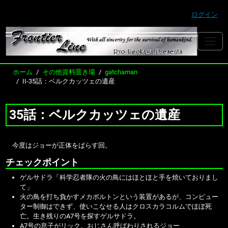
ログイン
ホーム
その他資料置き場
gatchaman
II-35話：ベルクカッツェの遺産
35話：ベルクカッツェの遺産
今度はジョーが正体をばらす回。
チェックポイント
ゲルサドラ「科学忍者隊の火の鳥にはほとほと手を焼いておりまし
て」
火の鳥を打ち負かすメカボルトンという装置があるが、コンピュー
ター制御はできず、使いこなせる人はクロスカラコルムでほぼ死
亡。生き残りのA7号を探すゲルサドラ。
A7号の息子がリック。おじさん呼ばわりされるジョー