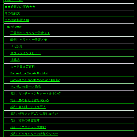
ョ
★★通販のご案内★★
ン
その他雑文
その他資料置き場
gatchaman
正義側キャラクター設定メモ
敵側キャラクター設定メモ
メカ設定
スタッフインタビュー
掲載誌
カード裏文芸資料
Battle of the Planets Booklist
Battle of the Planets Video and CD list
その他の海外モノ物品
1話：ガッチャマン対タートルキング
2話：魔のお化け空母現わる
3話：嵐を呼ぶミイラ巨人
4話：鉄獣メカデゴンに復しゅうだ
5話：地獄の幽霊艦隊
6話：ミニロボット大作戦
7話：ギャラクターの大航空ショー