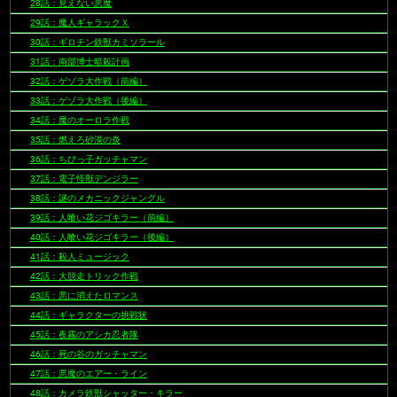
28話：見えない悪魔
29話：魔人ギャラックＸ
30話：ギロチン鉄獣カミソラール
31話：南部博士暗殺計画
32話：ゲゾラ大作戦（前編）
33話：ゲゾラ大作戦（後編）
34話：魔のオーロラ作戦
35話：燃えろ砂漠の炎
36話：ちびっ子ガッチャマン
37話：電子怪獣デンジラー
38話：謎のメカニックジャングル
39話：人喰い花ジゴキラー（前編）
40話：人喰い花ジゴキラー（後編）
41話：殺人ミュージック
42話：大脱走トリック作戦
43話：悪に消えたロマンス
44話：ギャラクターの挑戦状
45話：夜霧のアシカ忍者隊
46話：死の谷のガッチャマン
47話：悪魔のエアー・ライン
48話：カメラ鉄獣シャッター・キラー