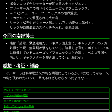
ボタン１つで全シャッターが閉まるスナックジュン。
フリーザーガスで凍り付くニューゴッドフェニックス。
-90℃がニューゴッドフェニックスの限界温度。
メカボルトンで撃墜される火の鳥。
リック（A7号）がジョーと戦い、お互いの正体に気付く。
リックが自爆装置のスイッチを入れ、基地爆発。
今回の南部博士
南部「諸君、緊急連絡だ。ベネズラ国上空に、ギャラクターのメカ
鉄獣が出現、無差別攻撃をしている。諸君らは直ちにポイント3PQ4
に待機しているニューゴッドフェニックスと合流し、ベネズラ国へ
向かい、ギャラクターを叩き潰してくれ。頼むぞ」
感想・考証・議論
ゲルサドラは科学忍法火の鳥を問題にしているが、IIになってから、火
の鳥が使われたのって、数えるほどしかなかったような……。
グレンダイザーを巡って
ナ
ビ
エピソード紹介&考証
ゲ
本とグッズの紹介など
ー
創作：グレンダイザー関係
シ
創作：その他