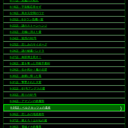
II-17話：悪魔の方程式
II-18話：宇宙船応答せず
II-19話：異次元空間のワナ
II-20話：Gタウン危機一髪
II-22話：謎のストーンヘンジ
II-23話：北極に消えた愛
II-24話：疑惑のG2号
II-25話：悲しみのサイボーグ
II-26話：謎の秘書パンドラ
II-27話：南部博士死す！
II-28話：愛を奪った羽根手裏剣
II-29話：生か死か！魔の北壁
II-30話：故郷に帰った竜
II-31話：撃墜された大鷲
II-32話：G1号アンデスの愛
II-33話：怒りのG1号
II-34話：アマゾンの鉄魔獣
II-35話：ベルクカッツェの遺産
II-36話：悲しみの地底都市
II-37話：燃えろ！はがねの翼
II-38話：電磁メカ鉄魔竜