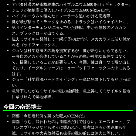
アバタ砂漠の秘密格納庫のハイプルニウム600を狙うギャラクター。
ジェフが格納庫に侵入しハイプルニウム600を盗み出す。
ハイプルニウムを積んだトレーラーを追いかける忍者隊。
健が飛び移ってトラックを止める。トラックはハイウェイの外に。
第４インターチェンジに潜んでいた鉄獣。中から無数のメカカラ
ス、ブラックローが出てくる。
磁力ミサイルを発射して一網打尽のはずが、メカカラスに貼り付か
れるゴッドフェニックス。
ジュンは科学忍法火の鳥を提案するが、健が居ないからできない。
←各自のメカが合体していることが火の鳥が可能な条件ではなく
て、搭乗していることが必要らしい。今回、健は身一つで飛び出し
ており、イーグルシャープはニューゴッドフェニックスの中にある
はず。
ジョー「科学忍法バードダイビング」
←単に急降下してるだけっぽ
い。
急降下しながらミサイルの磁力線解除、急上昇してミサイルを基地
に放り込んで基地爆破。
今回の南部博士
南部「今朝造船所を襲った犯人の正体だ」
南部「うむ、襲われたのは造船所だけではない。エースポート、プ
リンスブリッジなども次々に襲われた。警察はおろか国連軍も全
滅、ミサイルや火炎放射器も彼等の数の前には無力に等しい。」