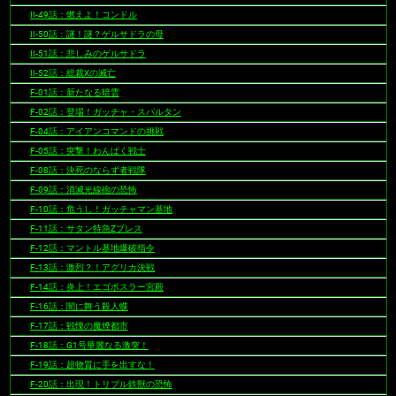
II-49話：燃えよ！コンドル
II-50話：謎！謎？ゲルサドラの母
II-51話：悲しみのゲルサドラ
II-52話：総裁Xの滅亡
F-01話：新たなる暗雲
F-02話：登場！ガッチャ・スパルタン
F-04話：アイアンコマンドの挑戦
F-05話：突撃！わんぱく戦士
F-08話：決死のならず者戦隊
F-09話：消滅光線砲の恐怖
F-10話：危うし！ガッチャマン基地
F-11話：サタン特急Zプレス
F-12話：マントル基地爆破指令
F-13話：激烈？！アグリカ決戦
F-14話：炎上！エゴボスラー宮殿
F-16話：闇に舞う殺人蝶
F-17話：戦慄の魔煙都市
F-18話：G1号華麗なる激突！
F-19話：超物質に手を出すな！
F-20話：出現！トリプル鉄獣の恐怖