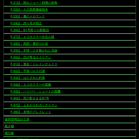
F-21話：怒れジョー！戦慄の炎鳥
F-22話：人工衛星爆破指令
F-23話：魔のメカランド
F-24話：誇り高き戦士
F-26話：G1号怒りの新殺法
F-27話：エゴボスラー出生の謎
F-28話：死闘！裏切りの谷
F-29話：非情！ひき裂かれた兄妹
F-30話：忍び寄るエイリアン
F-31話：激走！トレインチェイス
F-32話：宇宙パルスの謎
F-33話：はたされた約束
F-34話：エゴボスラーの策略
F-35話：ハイパー・シュートの危機
F-36話：死の影せまるG1号
F-37話：よみがえれガッチャマン
F-38話：友情のブレスレット
仮想空間設計工房
戴き物
掲示板