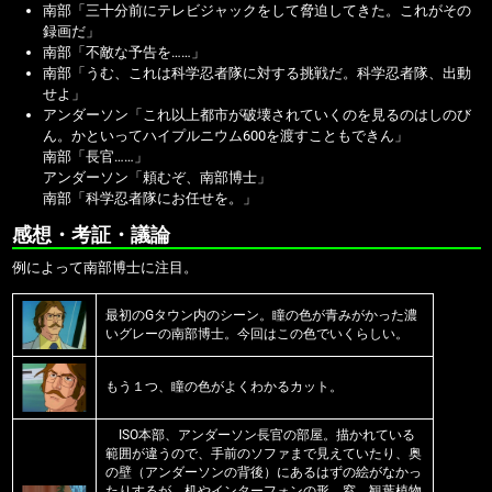
南部「三十分前にテレビジャックをして脅迫してきた。これがその
録画だ」
南部「不敵な予告を……」
南部「うむ、これは科学忍者隊に対する挑戦だ。科学忍者隊、出動
せよ」
アンダーソン「これ以上都市が破壊されていくのを見るのはしのび
ん。かといってハイプルニウム600を渡すこともできん」
南部「長官……」
アンダーソン「頼むぞ、南部博士」
南部「科学忍者隊にお任せを。」
感想・考証・議論
例によって南部博士に注目。
最初のGタウン内のシーン。瞳の色が青みがかった濃
いグレーの南部博士。今回はこの色でいくらしい。
もう１つ、瞳の色がよくわかるカット。
ISO本部、アンダーソン長官の部屋。描かれている
範囲が違うので、手前のソファまで見えていたり、奥
の壁（アンダーソンの背後）にあるはずの絵がなかっ
たりするが、机やインターフォンの形、窓、観葉植物