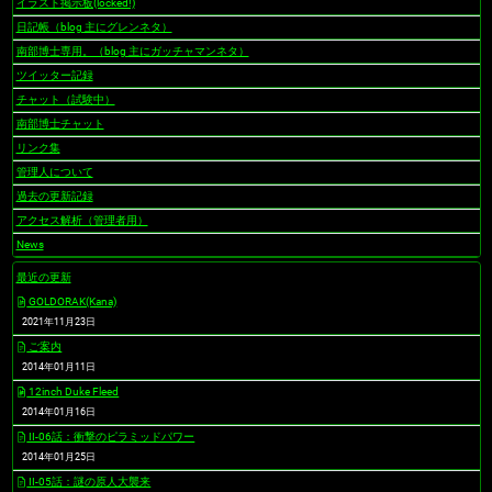
イラスト掲示板(locked!)
日記帳（blog 主にグレンネタ）
南部博士専用。（blog 主にガッチャマンネタ）
ツイッター記録
チャット（試験中）
南部博士チャット
リンク集
管理人について
過去の更新記録
アクセス解析（管理者用）
News
最近の更新
GOLDORAK(Kana)
2021年11月23日
ご案内
2014年01月11日
12inch Duke Fleed
2014年01月16日
II-06話：衝撃のピラミッドパワー
2014年01月25日
II-05話：謎の原人大襲来