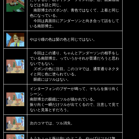
などは８話と同じ。
南部博士のズボンが、青色ではなくて、上着と同じ
色になっている。
今回は真面目にアンダーソンと向き合って話をして
いる南部博士。
やはり瞳の色は髪の色と同じではない。
今回はこの通り、ちゃんとアンダーソンの相手をし
ている南部博士。っていうかそれが普通だろうと思わ
ないでもない。
ズボンの色に注目。このコマでは、通常通りネクタ
イと同じ色に塗られている。
眼鏡にはツルはない。
インターフォンのブザーが鳴って、そちらを振り向く
シーン。
南部博士の眼鏡にツルが描かれている。
振り向く一瞬だけツルが出てくるので、注意して見て
ないと見落とすだろう。
次のコマでは、ツル消失。
もうちょっと振り向いたところ。やっぱりツルは無