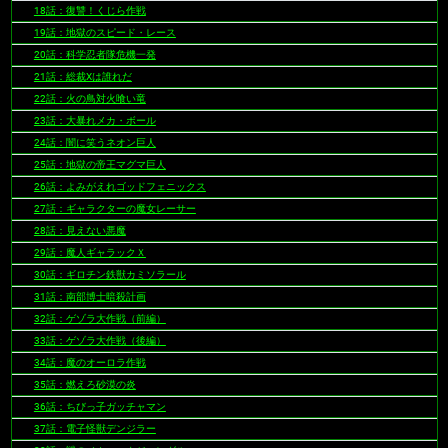
18話：復讐！くじら作戦
19話：地獄のスピード・レース
20話：科学忍者隊危機一発
21話：総裁Xは誰れだ
22話：火の鳥対火喰い竜
23話：大暴れメカ・ボール
24話：闇に笑うネオン巨人
25話：地獄の帝王マグマ巨人
26話：よみがえれゴッドフェニックス
27話：ギャラクターの魔女レーサー
28話：見えない悪魔
29話：魔人ギャラックＸ
30話：ギロチン鉄獣カミソラール
31話：南部博士暗殺計画
32話：ゲゾラ大作戦（前編）
33話：ゲゾラ大作戦（後編）
34話：魔のオーロラ作戦
35話：燃えろ砂漠の炎
36話：ちびっ子ガッチャマン
37話：電子怪獣デンジラー