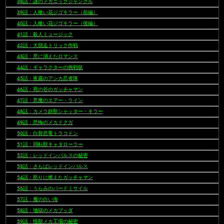
38話：謎のメカニックジャングル
39話：人喰い花ジゴキラー（前編）
40話：人喰い花ジゴキラー（後編）
41話：殺人ミュージック
42話：大脱走トリック作戦
43話：悪に消えたロマンス
44話：ギャラクターの挑戦状
45話：夜霧のアシカ忍者隊
46話：死の谷のガッチャマン
47話：悪魔のエアー・ライン
48話：カメラ鉄獣シャッター・キラー
49話：恐怖のメカドクガ
50話：白骨恐竜トラコドン
51話：回転獣キャタローラー
52話：レッドインパルスの秘密
53話：さらばレッドインパルス
54話：怒りに燃えたガッチャマン
56話：うらみのバードミサイル
57話：魔の白い海
58話：地獄のメカブッダ
59話：怪獣メカ工場の秘密