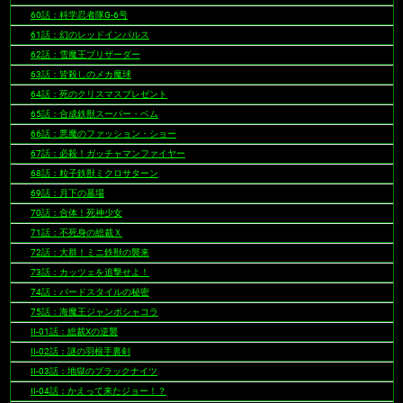
60話：科学忍者隊G-6号
61話：幻のレッドインパルス
62話：雪魔王ブリザーダー
63話：皆殺しのメカ魔球
64話：死のクリスマスプレゼント
65話：合成鉄獣スーパー・ベム
66話：悪魔のファッション・ショー
67話：必殺！ガッチャマンファイヤー
68話：粒子鉄獣ミクロサターン
69話：月下の墓場
70話：合体！死神少女
71話：不死身の総裁Ｘ
72話：大群！ミニ鉄獣の襲来
73話：カッツェを追撃せよ！
74話：バードスタイルの秘密
75話：海魔王ジャンボシャコラ
II-01話：総裁Xの逆襲
II-02話：謎の羽根手裏剣
II-03話：地獄のブラックナイツ
II-04話：かえって来たジョー！？