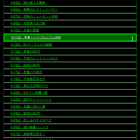
II-05話：謎の原人大襲来
II-06話：衝撃のピラミッドパワー
II-07話：恐怖のミュータント作戦
II-08話：月世界の火の鳥
II-10話：赤道の雪嵐
II-11話：争奪！ハイプルニウム600
II-12話：Dr.ラッフェルの秘密
II-13話：青春のG2号
II-14話：宇宙のレッドインパルス
II-15話：純情のG5号
II-17話：悪魔の方程式
II-18話：宇宙船応答せず
II-19話：異次元空間のワナ
II-20話：Gタウン危機一髪
II-22話：謎のストーンヘンジ
II-23話：北極に消えた愛
II-24話：疑惑のG2号
II-25話：悲しみのサイボーグ
II-26話：謎の秘書パンドラ
II-27話：南部博士死す！