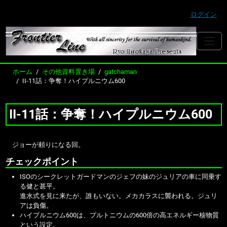
ログイン
ホーム
その他資料置き場
gatchaman
II-11話：争奪！ハイプルニウム600
II-11話：争奪！ハイプルニウム600
ジョーが頼りになる回。
チェックポイント
ISOのシークレットガードマンのジェフの妹のジュリアの車に同乗す
る健と甚平。
進水式を見に来たが、誰もいない。メカカラスに襲われる。ジュリ
アは負傷。
ハイプルニウム600は、プルトニウムの600倍の高エネルギー核物質
という設定。