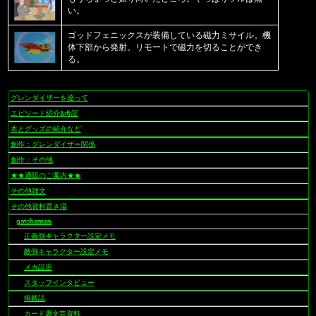
い。
ゴッドフェニックスが装備している磁力ミサイル。機
体下部から発射。リモートで磁力を切ることができ
る。
グレンダイザーを巡って
ナ
ビ
エピソード紹介&考証
ゲ
本とグッズの紹介など
ー
創作：グレンダイザー関係
シ
創作：その他
ョ
★★通販のご案内★★
ン
その他雑文
その他資料置き場
gatchaman
正義側キャラクター設定メモ
敵側キャラクター設定メモ
メカ設定
スタッフインタビュー
掲載誌
カード裏文芸資料