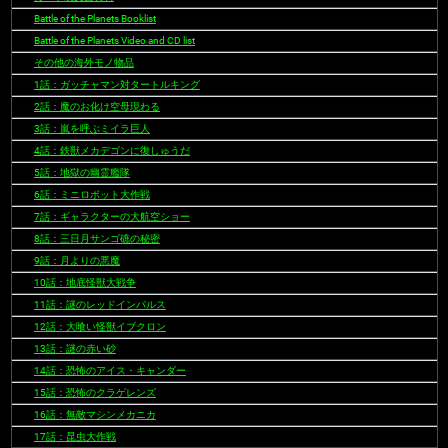
Battle of the Planets Booklist
Battle of the Planets Video and CD list
その他の海外モノ物品
1話：ガッチャマン対タートルキング
2話：魔のお化け空母現わる
3話：嵐を呼ぶミイラ巨人
4話：鉄獣メカデゴンに復しゅうだ
5話：地獄の幽霊艦隊
6話：ミニロボット大作戦
7話：ギャラクターの大航空ショー
8話：三日月サンゴ礁の秘密
9話：月よりの悪魔
10話：地底怪獣大戦争
11話：謎のレッドインパルス
12話：大喰い怪獣イブクロン
13話：謎の赤い砂
14話：恐怖のアイス・キャンダー
15話：恐怖のクラゲレンズ
16話：無敵マシンメカニカ
17話：昆虫大作戦