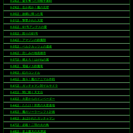
II-28話：愛を奪った羽根手裏剣
II-29話：生か死か！魔の北壁
II-30話：故郷に帰った竜
II-31話：撃墜された大鷲
II-32話：G1号アンデスの愛
II-33話：怒りのG1号
II-34話：アマゾンの鉄魔獣
II-35話：ベルクカッツェの遺産
II-36話：悲しみの地底都市
II-37話：燃えろ！はがねの翼
II-38話：電磁メカ鉄魔竜
II-39話：紅のコンドル
II-40話：激斗！魔のアニマル作戦
II-41話：ガッチャマン対ゲルサドラ
II-42話：闇に動く天文台
II-43話：火星からのインベーダー
II-44話：たたけ！邪悪の火星基地
II-45話：魔のソーラーシフト計画
II-46話：あばかれたガッチャマン
II-47話：必殺！二羽の火の鳥
II-48話：史上最大の大津波