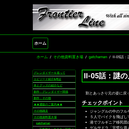
ホーム
ホーム
その他資料置き場
gatchaman
II-05
グレンダイザーを巡って
II-05話：
ナ
ビ
エピソード紹介&考証
ゲ
本とグッズの紹介など
ー
創作：グレンダイザー関係
割とあっさり元の姿に戻
シ
創作：その他
ョ
チェックポイント
★★通販のご案内★★
ン
その他雑文
ジャングルの中のフル
５人でバイクを飛ばし
その他資料置き場
港でフルギニア移民団
gatchaman
ゲルサドラ「完璧な原