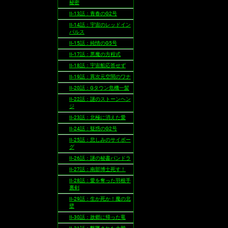
秘密
II-13話：青春のG2号
II-14話：宇宙のレッドイン
パルス
II-15話：純情のG5号
II-17話：悪魔の方程式
II-18話：宇宙船応答せず
II-19話：異次元空間のワナ
II-20話：Gタウン危機一髪
II-22話：謎のストーンヘン
ジ
II-23話：北極に消えた愛
II-24話：疑惑のG2号
II-25話：悲しみのサイボー
グ
II-26話：謎の秘書パンドラ
II-27話：南部博士死す！
II-28話：愛を奪った羽根手
裏剣
II-29話：生か死か！魔の北
壁
II-30話：故郷に帰った竜