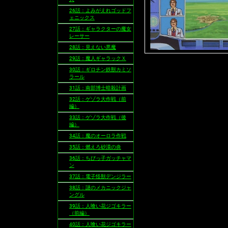
26話：よみがえれゴッドフ
ェニックス
27話：ギャラクターの魔女
レーサー
28話：見えない悪魔
29話：魔人ギャラックＸ
30話：ギロチン鉄獣カミソ
ラール
31話：南部博士暗殺計画
32話：ゲゾラ大作戦（前
編）
33話：ゲゾラ大作戦（後
編）
34話：魔のオーロラ作戦
35話：燃えろ砂漠の炎
36話：ちびっ子ガッチャマ
ン
37話：電子怪獣デンジラー
38話：謎のメカニックジャ
ングル
39話：人喰い花ジゴキラー
（前編）
40話：人喰い花ジゴキラー