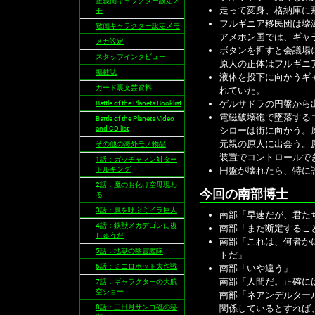
正義側キャラクター設定メ
走って変身、格納庫に
モ
フルギニア移民団は壊
敵側キャラクター設定メモ
アメホン国では、ギャ
メカ設定
ボタンを押すと会議場
スタッフインタビュー
原人の正体はフルギニ
掲載誌
液体を投下に向かうギ
カード裏文芸資料
れていた。
ゲルサドラの円盤から
Battle of the Planets Booklist
電磁破壊砲で墜落する
Battle of the Planets Video
and CD list
シローは街に向かう。
元親の原人に出会う。
その他の海外モノ物品
装置でコントロールで
1話：ガッチャマン対ター
トルキング
円盤が壊れたら、特に
2話：魔のお化け空母現わ
今回の南部博士
る
3話：嵐を呼ぶミイラ巨人
南部「早速だが、君た
4話：鉄獣メカデゴンに復
南部「まだ断定するこ
しゅうだ
南部「これは、何者か
5話：地獄の幽霊艦隊
トだ」
6話：ミニロボット大作戦
南部「いや違う」
南部「人間だ。正確に
7話：ギャラクターの大航
空ショー
南部「ネアンデルター
8話：三日月サンゴ礁の秘
関係しているとすれば