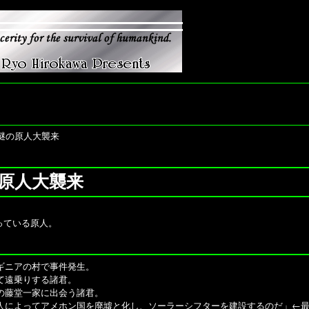
話：謎の原人大襲来
謎の原人大襲来
っている原人。
ギニアの村で事件発生。
て遠乗りする諸君。
の藤堂一家に出会う諸君。
人によってアメホン国を廃墟と化し、ソーラーシフターを建設するのだ」
←