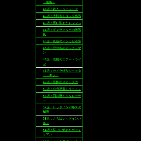
（後編）
41話：殺人ミュージック
42話：大脱走トリック作戦
43話：悪に消えたロマンス
44話：ギャラクターの挑戦
状
45話：夜霧のアシカ忍者隊
46話：死の谷のガッチャマ
ン
47話：悪魔のエアー・ライ
ン
48話：カメラ鉄獣シャッタ
ー・キラー
49話：恐怖のメカドクガ
50話：白骨恐竜トラコドン
51話：回転獣キャタローラ
ー
52話：レッドインパルスの
秘密
53話：さらばレッドインパ
ルス
54話：怒りに燃えたガッチ
ャマン