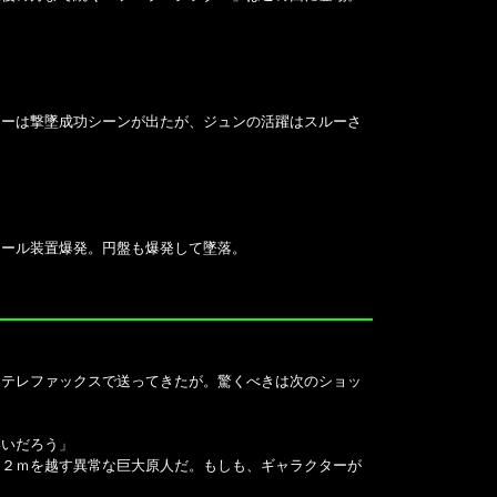
ョーは撃墜成功シーンが出たが、ジュンの活躍はスルーさ
ロール装置爆発。円盤も爆発して墜落。
、テレファックスで送ってきたが。驚くべきは次のショッ
いいだろう」
、２ｍを越す異常な巨大原人だ。もしも、ギャラクターが