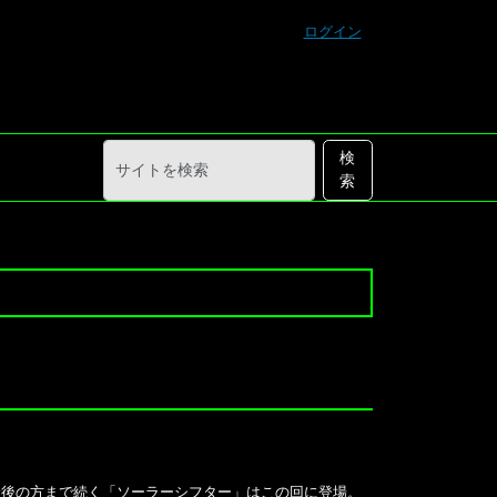
ログイン
サ
詳
検
イ
細
索
ト
検
を
索
検
索
最後の方まで続く「ソーラーシフター」はこの回に登場。