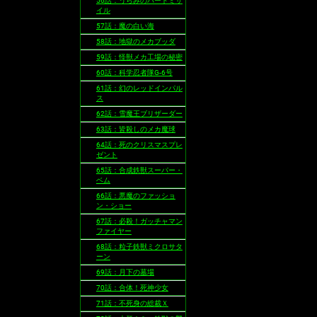
56話：うらみのバードミサ
イル
57話：魔の白い海
58話：地獄のメカブッダ
59話：怪獣メカ工場の秘密
60話：科学忍者隊G-6号
61話：幻のレッドインパル
ス
62話：雪魔王ブリザーダー
63話：皆殺しのメカ魔球
64話：死のクリスマスプレ
ゼント
65話：合成鉄獣スーパー・
ベム
66話：悪魔のファッショ
ン・ショー
67話：必殺！ガッチャマン
ファイヤー
68話：粒子鉄獣ミクロサタ
ーン
69話：月下の墓場
70話：合体！死神少女
71話：不死身の総裁Ｘ