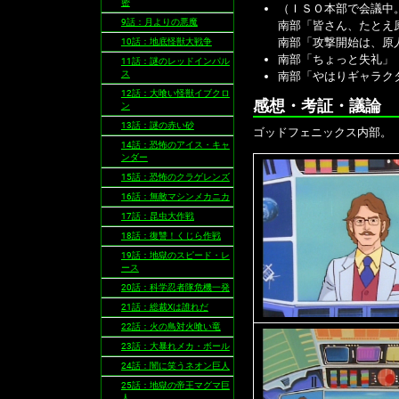
密
（ＩＳＯ本部で会議中
9話：月よりの悪魔
南部「皆さん、たとえ
南部「攻撃開始は、原
10話：地底怪獣大戦争
南部「ちょっと失礼」
11話：謎のレッドインパル
ス
南部「やはりギャラク
12話：大喰い怪獣イブクロ
感想・考証・議論
ン
13話：謎の赤い砂
ゴッドフェニックス内部。
14話：恐怖のアイス・キャ
ンダー
15話：恐怖のクラゲレンズ
16話：無敵マシンメカニカ
17話：昆虫大作戦
18話：復讐！くじら作戦
19話：地獄のスピード・レ
ース
20話：科学忍者隊危機一発
21話：総裁Xは誰れだ
22話：火の鳥対火喰い竜
23話：大暴れメカ・ボール
24話：闇に笑うネオン巨人
25話：地獄の帝王マグマ巨
人