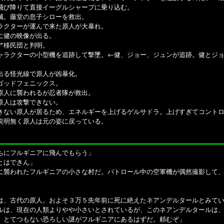
飛び降りて直接イーグルシャープに乗り込む。
滅。藤堂の息子シローを救出。
ラクターが運んで来た原人が大暴れ。
に健の映像が出る。
ア移民団と判明。
ャラクターの小型機を追跡して撃墜。
←健、ジョー、ジュンが追跡。健とジ
出る怪光線で原人が凶暴化。
ゴッドフェニックス。
原人に襲われるが忍者隊が救出。
原人は攻撃できない。
きない原人が居るため、エネルギーを上げるゲルサドラ。上げすぎてコント
説明無く原人は元の姿に戻っている。
ちにフルギニアに飛んでもらう」
とはできん」
に襲われたフルギニアの小さな村だ。パトロール中の空軍機が偶然撮影して
は、古代の原人。およそ３万５先年前に死に絶えたネアンデルタールとみて
ルは、現在の人類よりやや小さいとされているが、このネアンデルタールは
、とてつもない恐ろしい謎がフルギニアにあるはずだ。頼むぞ」