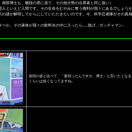
。南部博士も、雛段の席に居て、その他大勢の出席者と同じ扱い）
原人といえど人間です。その生命をむやみに奪う権利が我々にあるでしょう
人の謎が解明してからにしていただきたいのです。今、科学忍者隊がその真相
ターか。その液体が我々の飲料水の中に入ったら……急げ、ガッチャマン」
前回の姿と比べて、「髪切ったんですか、博士」と言いたくなる
くらいは短くなってますね。