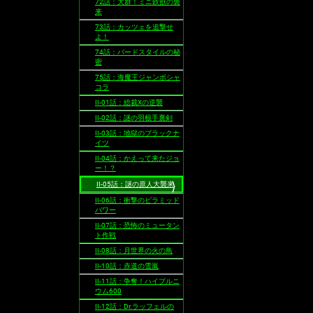
72話：大群！ミニ鉄獣の襲
来
73話：カッツェを追撃せ
よ！
74話：バードスタイルの秘
密
75話：海魔王ジャンボシャ
コラ
II-01話：総裁Xの逆襲
II-02話：謎の羽根手裏剣
II-03話：地獄のブラックナ
イツ
II-04話：かえって来たジョ
ー！？
II-05話：謎の原人大襲来
II-06話：衝撃のピラミッド
パワー
II-07話：恐怖のミュータン
ト作戦
II-08話：月世界の火の鳥
II-10話：赤道の雪嵐
II-11話：争奪！ハイプルニ
ウム600
II-12話：Dr.ラッフェルの