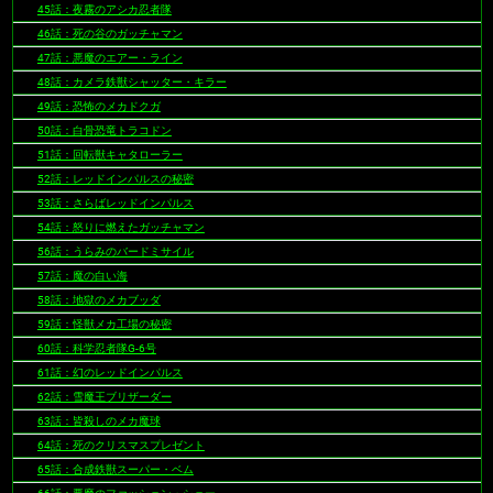
45話：夜霧のアシカ忍者隊
46話：死の谷のガッチャマン
47話：悪魔のエアー・ライン
48話：カメラ鉄獣シャッター・キラー
49話：恐怖のメカドクガ
50話：白骨恐竜トラコドン
51話：回転獣キャタローラー
52話：レッドインパルスの秘密
53話：さらばレッドインパルス
54話：怒りに燃えたガッチャマン
56話：うらみのバードミサイル
57話：魔の白い海
58話：地獄のメカブッダ
59話：怪獣メカ工場の秘密
60話：科学忍者隊G-6号
61話：幻のレッドインパルス
62話：雪魔王ブリザーダー
63話：皆殺しのメカ魔球
64話：死のクリスマスプレゼント
65話：合成鉄獣スーパー・ベム