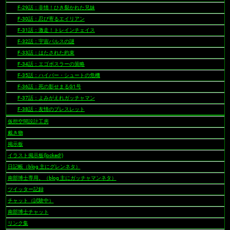
F-29話：非情！ひき裂かれた兄妹
F-30話：忍び寄るエイリアン
F-31話：激走！トレインチェイス
F-32話：宇宙パルスの謎
F-33話：はたされた約束
F-34話：エゴボスラーの策略
F-35話：ハイパー・シュートの危機
F-36話：死の影せまるG1号
F-37話：よみがえれガッチャマン
F-38話：友情のブレスレット
仮想空間設計工房
戴き物
掲示板
イラスト掲示板(locked!)
日記帳（blog 主にグレンネタ）
南部博士専用。（blog 主にガッチャマンネタ）
ツイッター記録
チャット（試験中）
南部博士チャット
リンク集