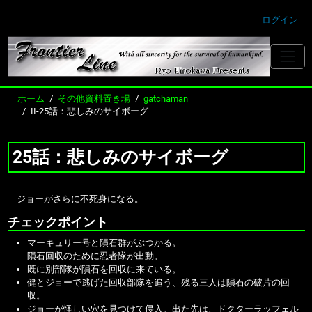
ログイン
ホーム
その他資料置き場
gatchaman
II-25話：悲しみのサイボーグ
25話：悲しみのサイボーグ
ジョーがさらに不死身になる。
チェックポイント
マーキュリー号と隕石群がぶつかる。
隕石回収のために忍者隊が出動。
既に別部隊が隕石を回収に来ている。
健とジョーで逃げた回収部隊を追う、残る三人は隕石の破片の回
収。
ジョーが怪しい穴を見つけて侵入。出た先は、ドクターラッフェル