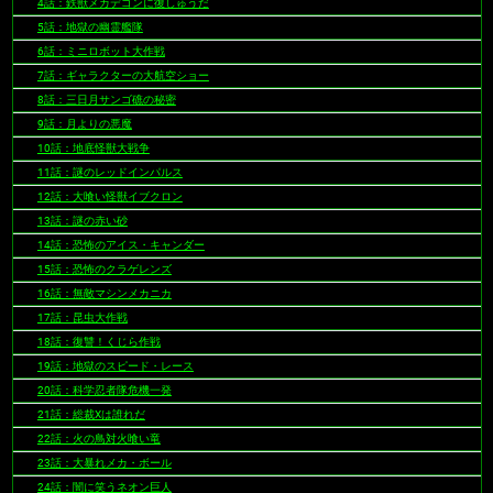
4話：鉄獣メカデゴンに復しゅうだ
5話：地獄の幽霊艦隊
6話：ミニロボット大作戦
7話：ギャラクターの大航空ショー
8話：三日月サンゴ礁の秘密
9話：月よりの悪魔
10話：地底怪獣大戦争
11話：謎のレッドインパルス
12話：大喰い怪獣イブクロン
13話：謎の赤い砂
14話：恐怖のアイス・キャンダー
15話：恐怖のクラゲレンズ
16話：無敵マシンメカニカ
17話：昆虫大作戦
18話：復讐！くじら作戦
19話：地獄のスピード・レース
20話：科学忍者隊危機一発
21話：総裁Xは誰れだ
22話：火の鳥対火喰い竜
23話：大暴れメカ・ボール
24話：闇に笑うネオン巨人