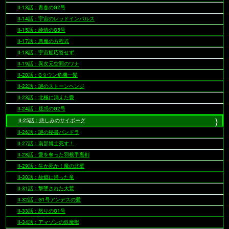
II-13話：青春のG2号
II-14話：宇宙のレッドインパルス
II-15話：純情のG5号
II-17話：悪魔の方程式
II-18話：宇宙船応答せず
II-19話：異次元空間のワナ
II-20話：Gタウン危機一髪
II-22話：謎のストーンヘンジ
II-23話：北極に消えた愛
II-24話：疑惑のG2号
II-25話：悲しみのサイボーグ
II-26話：謎の秘書パンドラ
II-27話：南部博士死す！
II-28話：愛を奪った羽根手裏剣
II-29話：生か死か！魔の北壁
II-30話：故郷に帰った竜
II-31話：撃墜された大鷲
II-32話：G1号アンデスの愛
II-33話：怒りのG1号
II-34話：アマゾンの鉄魔獣