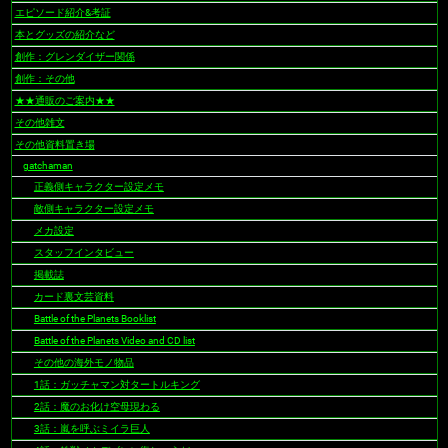
ビ
エピソード紹介&考証
ゲ
本とグッズの紹介など
ー
創作：グレンダイザー関係
シ
創作：その他
ョ
★★通販のご案内★★
ン
その他雑文
その他資料置き場
gatchaman
正義側キャラクター設定メモ
敵側キャラクター設定メモ
メカ設定
スタッフインタビュー
掲載誌
カード裏文芸資料
Battle of the Planets Booklist
Battle of the Planets Video and CD list
その他の海外モノ物品
1話：ガッチャマン対タートルキング
2話：魔のお化け空母現わる
3話：嵐を呼ぶミイラ巨人