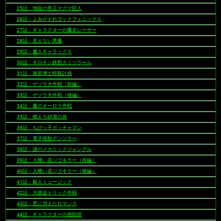
25話：地獄の帝王マグマ巨人
26話：よみがえれゴッドフェニックス
27話：ギャラクターの魔女レーサー
28話：見えない悪魔
29話：魔人ギャラックＸ
30話：ギロチン鉄獣カミソラール
31話：南部博士暗殺計画
32話：ゲゾラ大作戦（前編）
33話：ゲゾラ大作戦（後編）
34話：魔のオーロラ作戦
35話：燃えろ砂漠の炎
36話：ちびっ子ガッチャマン
37話：電子怪獣デンジラー
38話：謎のメカニックジャングル
39話：人喰い花ジゴキラー（前編）
40話：人喰い花ジゴキラー（後編）
41話：殺人ミュージック
42話：大脱走トリック作戦
43話：悪に消えたロマンス
44話：ギャラクターの挑戦状