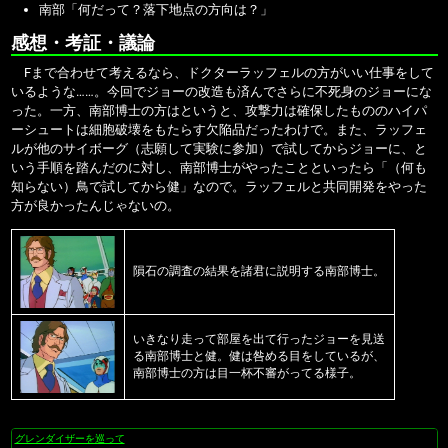
南部「何だって？落下地点の方向は？」
感想・考証・議論
Fまで合わせて考えるなら、ドクターラッフェルの方がいい仕事をして
いるような……。今回でジョーの改造も済んでさらに不死身のジョーにな
った。一方、南部博士の方はというと、攻撃力は確保したもののハイパ
ーシュートは細胞破壊をもたらす欠陥品だったわけで。また、ラッフェ
ルが他のサイボーグ（志願して実験に参加）で試してからジョーに、と
いう手順を踏んだのに対し、南部博士がやったことといったら「（何も
知らない）鳥で試してから健」なので。ラッフェルと共同開発をやった
方が良かったんじゃないの。
隕石の調査の結果を諸君に説明する南部博士。
いきなり走って部屋を出て行ったジョーを見送
る南部博士と健。健は咎める目をしているが、
南部博士の方は目一杯不審がってる様子。
グレンダイザーを巡って
ナ