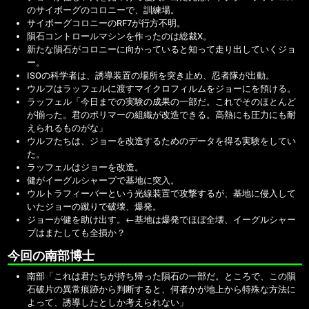
のサイボーグのコロニーで、訓練場。
サイボーグコロニーのRF7が行方不明。
隕石コントロールマシンを作ったのは総裁X。
新たな隕石がコロニーに向かっていると知って走り出していくジョ
ー。
ISOの科学者は、誘導装置の場所を突き止め、忍者隊が出動。
ウルフはラッフェルに渡すマイクロフィルムをジョーにを預ける。
ラッフェル「今日までの実験の成果の一部だ。これでそのほとんど
が揃った。君のポリマーの組織が改造できる。高熱にも圧力にも耐
えられるものがな」
ウルフたちは、ジョーを改造するためのデータを得る実験をしてい
た。
ラッフェルはジョーを改造。
健がイーグルシャープで基地に突入。
ウルトラフィーバーという光線装置で攻撃するが、基地に侵入して
いたジョーの蹴りで破壊、爆発。
ジョーが健を助け出す。
←基地は爆発でほぼ全壊、イーグルシャー
プはまたしても全損か？
今回の南部博士
南部「これは君たちが持ち帰った隕石の一部だ。ところで、この隕
石破片の異常痕跡から判断すると、何者かが地上から特殊な方法に
よって、誘導したとしか考えられない」