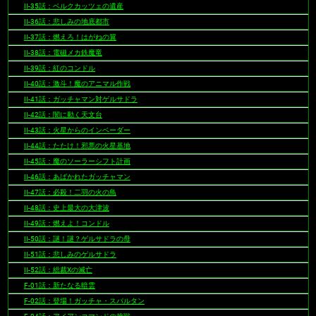
II-35話：ベルクカッツェの遺産
II-36話：悲しみの地底都市
II-37話：燃えろ！はがねの翼
II-38話：電磁メカ鉄魔竜
II-39話：紅のコンドル
II-40話：激斗！魔のアニマル作戦
II-41話：ガッチャマン対ゲルサドラ
II-42話：闇に動く天文台
II-43話：火星からのインベーダー
II-44話：たたけ！邪悪の火星基地
II-45話：魔のソーラーシフト計画
II-46話：あばかれたガッチャマン
II-47話：必殺！二羽の火の鳥
II-48話：史上最大の大津波
II-49話：燃えよ！コンドル
II-50話：謎！謎？ゲルサドラの母
II-51話：悲しみのゲルサドラ
II-52話：総裁Xの滅亡
F-01話：新たなる暗雲
F-02話：登場！ガッチャ・スパルタン