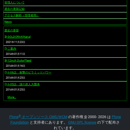
管理人について
過去の更新記録
アクセス解析（管理者用）
News
最近の更新
GOLDORAK(Kana)
2021年11月23日
ご案内
2014年01月11日
12inch Duke Fleed
2014年01月16日
II-06話：衝撃のピラミッドパワー
2014年01月25日
II-05話：謎の原人大襲来
2014年01月25日
最
More…
近
の
更
新
®
-
Plone
オープンソース CMS/WCM
の著作権
©
2000- 2026 は
Plone
Foundation
と支持者にあります。
GNU GPL license
の下で配布さ
れています。