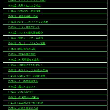
F-04話：アイアンコマンドの挑戦
F-05話：突撃！わんぱく戦士
F-08話：決死のならず者戦隊
F-09話：消滅光線砲の恐怖
F-10話：危うし！ガッチャマン基地
F-11話：サタン特急Zプレス
F-12話：マントル基地爆破指令
F-13話：激烈？！アグリカ決戦
F-14話：炎上！エゴボスラー宮殿
F-16話：闇に舞う殺人蝶
F-17話：戦慄の魔煙都市
F-18話：G1号華麗なる激突！
F-19話：超物質に手を出すな！
F-20話：出現！トリプル鉄獣の恐怖
F-21話：怒れジョー！戦慄の炎鳥
F-22話：人工衛星爆破指令
F-23話：魔のメカランド
F-24話：誇り高き戦士
F-26話：G1号怒りの新殺法
F-27話：エゴボスラー出生の謎
F-28話：死闘！裏切りの谷