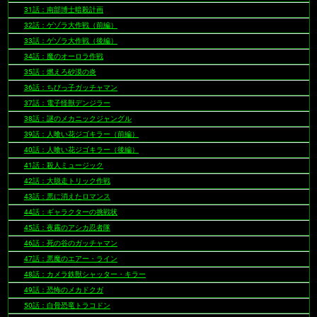
31話：南部博士暗殺計画
32話：ゲゾラ大作戦（前編）
33話：ゲゾラ大作戦（後編）
34話：魔のオーロラ作戦
35話：燃えろ砂漠の炎
36話：ちびっ子ガッチャマン
37話：電子怪獣デンジラー
38話：謎のメカニックジャングル
39話：人喰い花ジゴキラー（前編）
40話：人喰い花ジゴキラー（後編）
41話：殺人ミュージック
42話：大脱走トリック作戦
43話：悪に消えたロマンス
44話：ギャラクターの挑戦状
45話：夜霧のアシカ忍者隊
46話：死の谷のガッチャマン
47話：悪魔のエアー・ライン
48話：カメラ鉄獣シャッター・キラー
49話：恐怖のメカドクガ
50話：白骨恐竜トラコドン