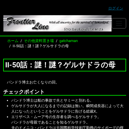
ログイン
ホーム
その他資料置き場
gatchaman
II-50話：謎！謎？ゲルサドラの母
II-50話：謎！謎？ゲルサドラの母
パンドラ博士お亡くなりの回。
チェックポイント
パンドラ博士は船の事故で夫とサミーと別れる。
ゲルサドラが大人になるまでの記録は無い。瞬間成長器によって大
人になったということをゲルサドラに告げる総裁X。
エリザベス・ムーア号の生存者を調べるゲルサドラ。
パンドラが母親であることを知るゲルサドラ。
夫のドメニコ・パンドラは元国際科学技術庁勤務のサイボーグの権