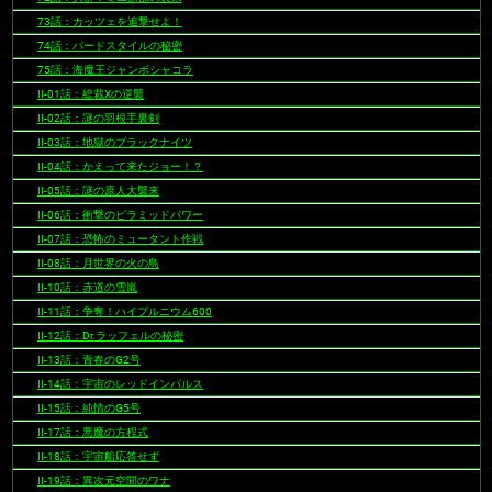
73話：カッツェを追撃せよ！
74話：バードスタイルの秘密
75話：海魔王ジャンボシャコラ
II-01話：総裁Xの逆襲
II-02話：謎の羽根手裏剣
II-03話：地獄のブラックナイツ
II-04話：かえって来たジョー！？
II-05話：謎の原人大襲来
II-06話：衝撃のピラミッドパワー
II-07話：恐怖のミュータント作戦
II-08話：月世界の火の鳥
II-10話：赤道の雪嵐
II-11話：争奪！ハイプルニウム600
II-12話：Dr.ラッフェルの秘密
II-13話：青春のG2号
II-14話：宇宙のレッドインパルス
II-15話：純情のG5号
II-17話：悪魔の方程式
II-18話：宇宙船応答せず
II-19話：異次元空間のワナ