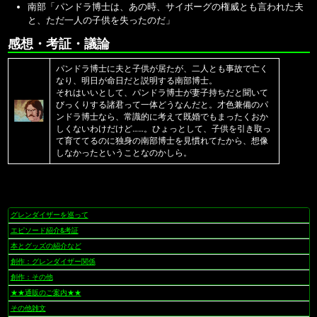
南部「パンドラ博士は、あの時、サイボーグの権威とも言われた夫
と、ただ一人の子供を失ったのだ」
感想・考証・議論
パンドラ博士に夫と子供が居たが、二人とも事故で亡く
なり、明日が命日だと説明する南部博士。
それはいいとして、パンドラ博士が妻子持ちだと聞いて
びっくりする諸君って一体どうなんだと。才色兼備のパ
ンドラ博士なら、常識的に考えて既婚でもまったくおか
しくないわけだけど……。ひょっとして、子供を引き取っ
て育ててるのに独身の南部博士を見慣れてたから、想像
しなかったということなのかしら。
グレンダイザーを巡って
ナ
ビ
エピソード紹介&考証
ゲ
本とグッズの紹介など
ー
創作：グレンダイザー関係
シ
創作：その他
ョ
★★通販のご案内★★
ン
その他雑文