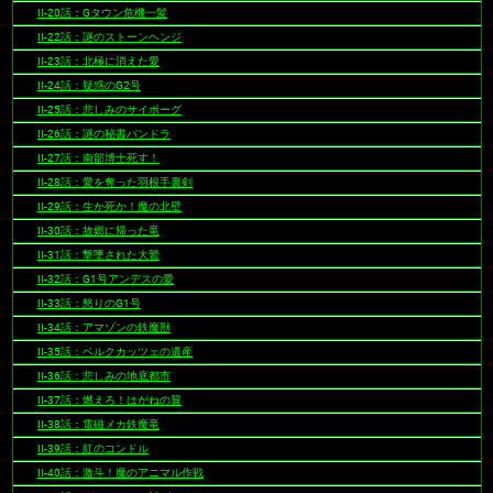
II-20話：Gタウン危機一髪
II-22話：謎のストーンヘンジ
II-23話：北極に消えた愛
II-24話：疑惑のG2号
II-25話：悲しみのサイボーグ
II-26話：謎の秘書パンドラ
II-27話：南部博士死す！
II-28話：愛を奪った羽根手裏剣
II-29話：生か死か！魔の北壁
II-30話：故郷に帰った竜
II-31話：撃墜された大鷲
II-32話：G1号アンデスの愛
II-33話：怒りのG1号
II-34話：アマゾンの鉄魔獣
II-35話：ベルクカッツェの遺産
II-36話：悲しみの地底都市
II-37話：燃えろ！はがねの翼
II-38話：電磁メカ鉄魔竜
II-39話：紅のコンドル
II-40話：激斗！魔のアニマル作戦