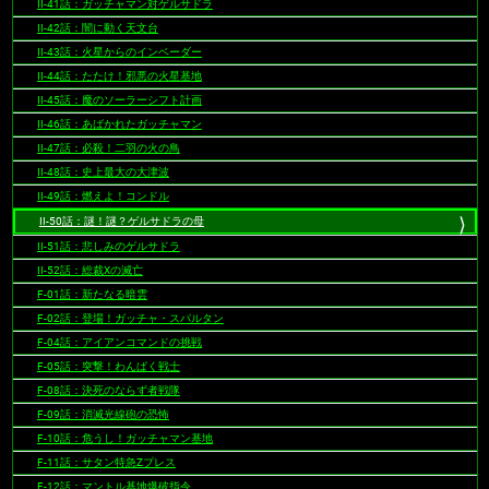
II-41話：ガッチャマン対ゲルサドラ
II-42話：闇に動く天文台
II-43話：火星からのインベーダー
II-44話：たたけ！邪悪の火星基地
II-45話：魔のソーラーシフト計画
II-46話：あばかれたガッチャマン
II-47話：必殺！二羽の火の鳥
II-48話：史上最大の大津波
II-49話：燃えよ！コンドル
II-50話：謎！謎？ゲルサドラの母
II-51話：悲しみのゲルサドラ
II-52話：総裁Xの滅亡
F-01話：新たなる暗雲
F-02話：登場！ガッチャ・スパルタン
F-04話：アイアンコマンドの挑戦
F-05話：突撃！わんぱく戦士
F-08話：決死のならず者戦隊
F-09話：消滅光線砲の恐怖
F-10話：危うし！ガッチャマン基地
F-11話：サタン特急Zプレス
F-12話：マントル基地爆破指令