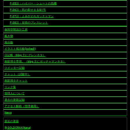
F-35話：ハイパー・シュートの危機
F-36話：死の影せまるG1号
F-37話：よみがえれガッチャマン
F-38話：友情のブレスレット
仮想空間設計工房
戴き物
掲示板
イラスト掲示板(locked!)
日記帳（blog 主にグレンネタ）
南部博士専用。（blog 主にガッチャマンネタ）
ツイッター記録
チャット（試験中）
南部博士チャット
リンク集
管理人について
過去の更新記録
アクセス解析（管理者用）
News
最近の更新
GOLDORAK(Kana)