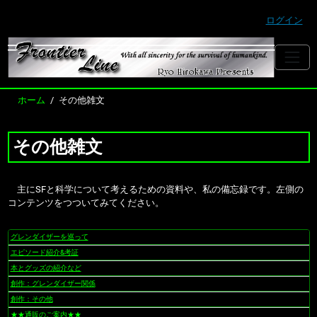
ログイン
ホーム
その他雑文
その他雑文
主にSFと科学について考えるための資料や、私の備忘録です。左側の
コンテンツをつついてみてください。
グレンダイザーを巡って
ナ
ビ
エピソード紹介&考証
ゲ
本とグッズの紹介など
ー
創作：グレンダイザー関係
シ
創作：その他
ョ
★★通販のご案内★★