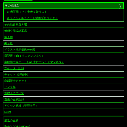
ン
その他雑文
SF考証用（？）参考文献リスト
オフィシャル？ノート製作プロジェクト
その他資料置き場
仮想空間設計工房
戴き物
掲示板
イラスト掲示板(locked!)
日記帳（blog 主にグレンネタ）
南部博士専用。（blog 主にガッチャマンネタ）
ツイッター記録
チャット（試験中）
南部博士チャット
リンク集
管理人について
過去の更新記録
アクセス解析（管理者用）
News
最近の更新
GOLDORAK(Kana)