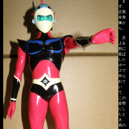
ま
ず、
正面
全身
像か
ら。
左
上を
前に
延ば
した
ポー
ズで
作ら
れて
い
て、
この
姿勢
にし
たと
き、
肩の