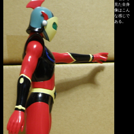
見た全身
像はこん
な感じで
ある。