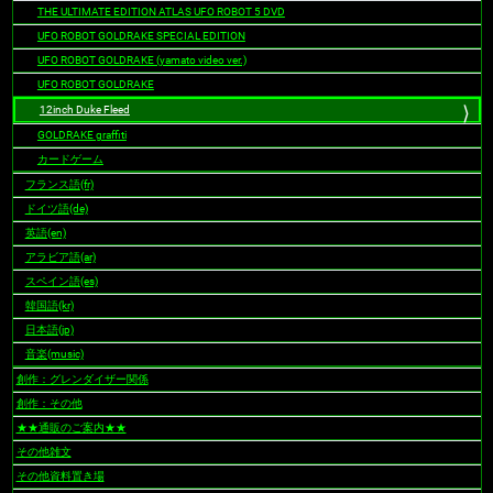
THE ULTIMATE EDITION ATLAS UFO ROBOT 5 DVD
UFO ROBOT GOLDRAKE SPECIAL EDITION
UFO ROBOT GOLDRAKE (yamato video ver.)
UFO ROBOT GOLDRAKE
12inch Duke Fleed
GOLDRAKE graffiti
カードゲーム
フランス語(fr)
ドイツ語(de)
英語(en)
アラビア語(ar)
スペイン語(es)
韓国語(kr)
日本語(jp)
音楽(music)
創作：グレンダイザー関係
創作：その他
★★通販のご案内★★
その他雑文
その他資料置き場