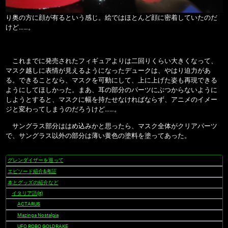
り奥の方に顔が有るという感じ。絵ではほとんど顔に密着していたのだ
けど……。
これまでに発売されたフィギュアよりは二回りくらい大きくなって、
マスク越しに表情が見えるようになったデュークは、やはり迫力があ
る。できることなら、マスクを可動にして、上に上げた姿も再現できる
ようにしてほしかった。まあ、耳の部分のパーツにぶつからないように
しようとすると、マスクに幅を持たせなければならず、アニメのイメー
ジと変わってしまうのだろうけど……。
サングラス部分ははめ込みかと思ったら、マスク全体がクリアパーツ
で、サングラス以外の部分は薄い黄色の塗料を塗ってあった。
グレンダイザーを巡って
ナ
ビ
エピソード紹介&考証
ゲ
本とグッズの紹介など
ー
イタリア語(it)
シ
ACTARUS
ョ
Mazinga Nostalgia
ン
UFO ROBO GOLDRAKE