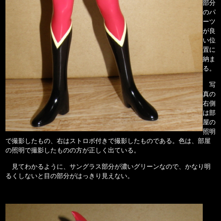
部分
のパ
ーツ
が良
い位
置に
納ま
る。
写
真の
右側
は部
屋の
照明
で撮影したもの、右はストロボ付きで撮影したものである。色は、部屋
の照明で撮影したものの方が正しく出ている。
見てわかるように、サングラス部分が濃いグリーンなので、かなり明
るくしないと目の部分がはっきり見えない。