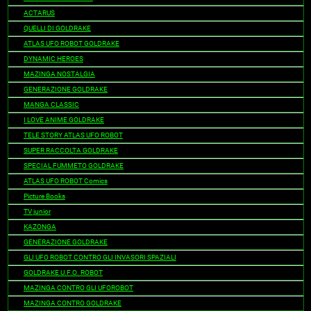
ACTARUS
QUELLI DI GOLDRAKE
ATLAS UFO ROBOT GOLDRAKE
DYNAMIC HEROES
MAZINGA NOSTALGIA
GENERAZIONE GOLDRAKE
MANGA CLASSIC
I LOVE ANIME GOLDRAKE
TELE STORY ATLAS UFO ROBOT
SUPER RACCOLTA GOLDRAKE
SPECIAL FUMMETO GOLDRAKE
ATLAS UFO ROBOT Comics
Picture Books
TV junior
KAZONGA
GENERAZIONE GOLDRAKE
GLI UFO ROBOT CONTRO GLI INVASORI SPAZIALI
GOLDRAKE U.F.O. ROBOT
MAZINGA CONTRO GLI UFOROBOT
MAZINGA CONTRO GOLDRAKE