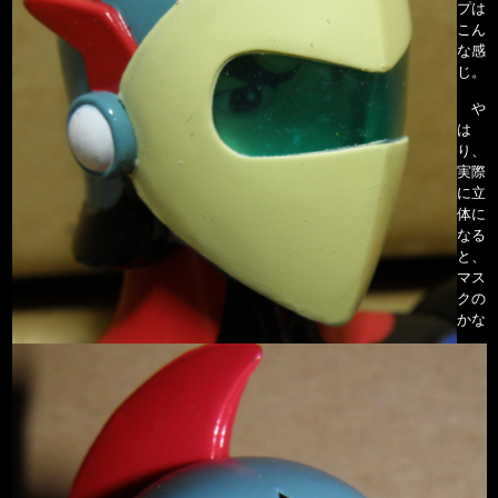
プは
こん
な感
じ。
や
は
り、
実際
に立
体に
なる
と、
マス
クの
かな