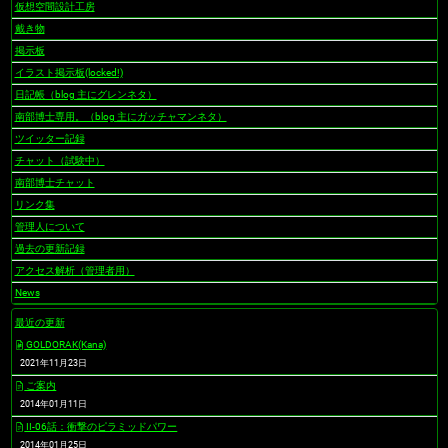
仮想空間設計工房
戴き物
掲示板
イラスト掲示板(locked!)
日記帳（blog 主にグレンネタ）
南部博士専用。（blog 主にガッチャマンネタ）
ツイッター記録
チャット（試験中）
南部博士チャット
リンク集
管理人について
過去の更新記録
アクセス解析（管理者用）
News
最近の更新
GOLDORAK(Kana)
2021年11月23日
ご案内
2014年01月11日
II-06話：衝撃のピラミッドパワー
2014年01月25日