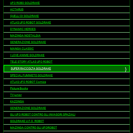
UFO ROBO GOLDRAKE
ACTARUS
QUELLI DI GOLDRAKE
ATLAS UFO ROBOT GOLDRAKE
DYNAMIC HEROES
MAZINGA NOSTALGIA
GENERAZIONE GOLDRAKE
MANGA CLASSIC
I LOVE ANIME GOLDRAKE
TELE STORY ATLAS UFO ROBOT
SUPER RACCOLTA GOLDRAKE
SPECIAL FUMMETO GOLDRAKE
ATLAS UFO ROBOT Comics
Picture Books
TV junior
KAZONGA
GENERAZIONE GOLDRAKE
GLI UFO ROBOT CONTRO GLI INVASORI SPAZIALI
GOLDRAKE U.F.O. ROBOT
MAZINGA CONTRO GLI UFOROBOT