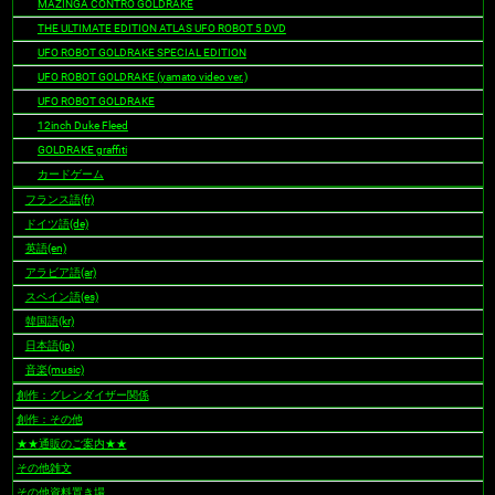
MAZINGA CONTRO GOLDRAKE
THE ULTIMATE EDITION ATLAS UFO ROBOT 5 DVD
UFO ROBOT GOLDRAKE SPECIAL EDITION
UFO ROBOT GOLDRAKE (yamato video ver.)
UFO ROBOT GOLDRAKE
12inch Duke Fleed
GOLDRAKE graffiti
カードゲーム
フランス語(fr)
ドイツ語(de)
英語(en)
アラビア語(ar)
スペイン語(es)
韓国語(kr)
日本語(jp)
音楽(music)
創作：グレンダイザー関係
創作：その他
★★通販のご案内★★
その他雑文
その他資料置き場