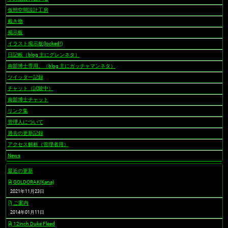
仮想空間設計工房
戴き物
掲示板
イラスト掲示板(locked!)
日記帳（blog 主にグレンネタ）
南部博士専用。（blog 主にガッチャマンネタ）
ツイッター記録
チャット（試験中）
南部博士チャット
リンク集
管理人について
過去の更新記録
アクセス解析（管理者用）
News
最近の更新
GOLDORAK(Kana)
2021年11月23日
ご案内
2014年01月11日
12inch Duke Fleed