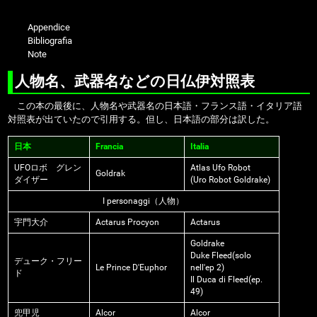
Appendice
Bibliografia
Note
人物名、武器名などの日仏伊対照表
この本の最後に、人物名や武器名の日本語・フランス語・イタリア語
対照表が出ていたので引用する。但し、日本語の部分は訳した。
日本
Francia
Italia
UFOロボ グレン
Atlas Ufo Robot
Goldrak
ダイザー
(Uro Robot Goldrake)
I personaggi（人物）
宇門大介
Actarus Procyon
Actarus
Goldrake
Duke Fleed(solo
デューク・フリー
Le Prince D'Euphor
nell'ep 2)
ド
Il Duca di Fleed(ep.
49)
兜甲児
Alcor
Alcor