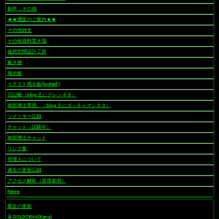
創作：その他
★★通販のご案内★★
その他雑文
その他資料置き場
仮想空間設計工房
戴き物
掲示板
イラスト掲示板(locked!)
日記帳（blog 主にグレンネタ）
南部博士専用。（blog 主にガッチャマンネタ）
ツイッター記録
チャット（試験中）
南部博士チャット
リンク集
管理人について
過去の更新記録
アクセス解析（管理者用）
News
最近の更新
GOLDORAK(Kana)