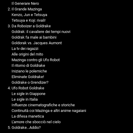
Il Generare Nero
Il Grande Mazinga
Kenzo, Jun e Tetsuya
Tetsuya e Koji: rivali!
Da Roboizer a Goldrake
Goldrak: il cavaliere dei tempi nuovi
Goldrak fa male ai bambini
Goldorak vs. Jacques Aumont
La tv dei ragazzi
Alle origini del mito
Mazinga contro gli Ufo Robot
Il ritorno di Goldrake
Iniziano le polemiche
Eliminate Goldrake!
Goldrake o Grendizer?
Ufo Robot Goldrake
Le sigle in Giappone
Le sigle in Italia
Influenze cinematografiche e storiche
Continuità coi Mazinga e altri anime nagaiani
La difesa manetica
L'amore che sbocciò nel cielo
Goldrake...Addio?