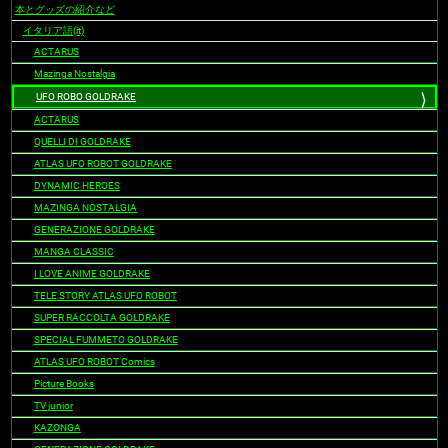
ゲ
本とグッズの紹介など
ー
イタリア語(it)
シ
ACTARUS
ョ
Mazinga Nostalgia
ン
UFO ROBO GOLDRAKE
ACTARUS
QUELLI DI GOLDRAKE
ATLAS UFO ROBOT GOLDRAKE
DYNAMIC HEROES
MAZINGA NOSTALGIA
GENERAZIONE GOLDRAKE
MANGA CLASSIC
I LOVE ANIME GOLDRAKE
TELE STORY ATLAS UFO ROBOT
SUPER RACCOLTA GOLDRAKE
SPECIAL FUMMETO GOLDRAKE
ATLAS UFO ROBOT Comics
Picture Books
TV junior
KAZONGA