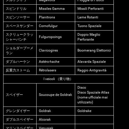
スピンドリル
Missiles Gamma
Missili Perforanti
スピンソーサー
Planitrons
Lame Rotanti
スペースサンダー
Cornofulgur
Tuono Spaziale
スクリュークラッ
Doppio Maglio
Fulguropoings
シャーパンチ
Perforante
ショルダーブーメ
Clavicogires
Boomerang Elettonici
ラン
ダブルハーケン
Astéro-hache
Alavarda Spaziale
反重力ストーム
Rétrolasers
Raggio Antigravità
I veicoli （乗り物）
Disco
Disco Spaziale Atlas
スペイザー
Soucoupe de Goldrak
(nome ufficiale mai
utilizzato)
グレンダイザー
Goldrak
Goldrake
ダブルスペイザー
Alcorak
マリンスペイザー
Venusiak