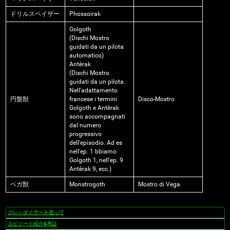
ドリルスペイザー
Phossoirak
Golgoth
(Dischi Mostro
guidati da un pilota
automatico)
Antèrak
(Dischi Mostro
guidati da un pilota.
Nell'adattamento
円盤獣
francese i termini
Disco-Mostro
Golgoth e Antèrak
sono accompagnati
dal numero
progressivo
dell'episodio. Ad es
nell'ep. 1 bbiamo
Golgoth 1, nell'ep. 9
Antèrak 9, ecc.)
ベガ獣
Monstrogoth
Mostro di Vega
グレンダイザーを巡って
ナ
ビ
エピソード紹介&考証