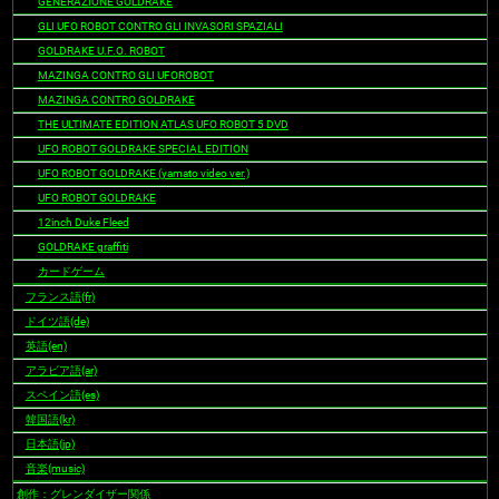
GENERAZIONE GOLDRAKE
GLI UFO ROBOT CONTRO GLI INVASORI SPAZIALI
GOLDRAKE U.F.O. ROBOT
MAZINGA CONTRO GLI UFOROBOT
MAZINGA CONTRO GOLDRAKE
THE ULTIMATE EDITION ATLAS UFO ROBOT 5 DVD
UFO ROBOT GOLDRAKE SPECIAL EDITION
UFO ROBOT GOLDRAKE (yamato video ver.)
UFO ROBOT GOLDRAKE
12inch Duke Fleed
GOLDRAKE graffiti
カードゲーム
フランス語(fr)
ドイツ語(de)
英語(en)
アラビア語(ar)
スペイン語(es)
韓国語(kr)
日本語(jp)
音楽(music)
創作：グレンダイザー関係