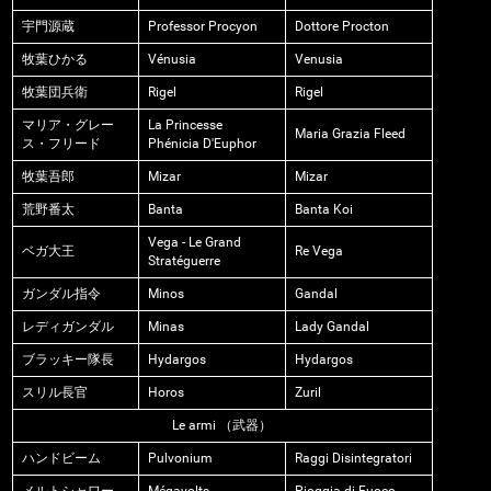
宇門源蔵
Professor Procyon
Dottore Procton
牧葉ひかる
Vénusia
Venusia
牧葉団兵衛
Rigel
Rigel
マリア・グレー
La Princesse
Maria Grazia Fleed
ス・フリード
Phénicia D'Euphor
牧葉吾郎
Mizar
Mizar
荒野番太
Banta
Banta Koi
Vega - Le Grand
ベガ大王
Re Vega
Stratéguerre
ガンダル指令
Minos
Gandal
レディガンダル
Minas
Lady Gandal
ブラッキー隊長
Hydargos
Hydargos
スリル長官
Horos
Zuril
Le armi （武器）
ハンドビーム
Pulvonium
Raggi Disintegratori
メルトシャワー
Mégavolts
Pioggia di Fuoco