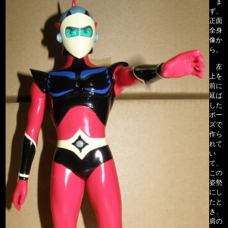
ま
ず、
正面
全身
像か
ら。
左
上を
前に
延ば
した
ポー
ズで
作ら
れて
い
て、
この
姿勢
にし
たと
き、
肩の