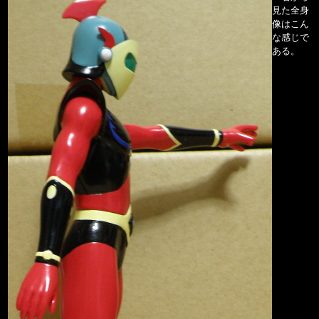
見た全身
像はこん
な感じで
ある。