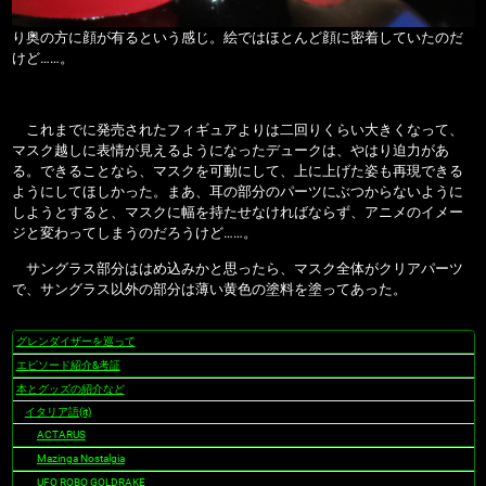
り奥の方に顔が有るという感じ。絵ではほとんど顔に密着していたのだ
けど……。
これまでに発売されたフィギュアよりは二回りくらい大きくなって、
マスク越しに表情が見えるようになったデュークは、やはり迫力があ
る。できることなら、マスクを可動にして、上に上げた姿も再現できる
ようにしてほしかった。まあ、耳の部分のパーツにぶつからないように
しようとすると、マスクに幅を持たせなければならず、アニメのイメー
ジと変わってしまうのだろうけど……。
サングラス部分ははめ込みかと思ったら、マスク全体がクリアパーツ
で、サングラス以外の部分は薄い黄色の塗料を塗ってあった。
グレンダイザーを巡って
ナ
ビ
エピソード紹介&考証
ゲ
本とグッズの紹介など
ー
イタリア語(it)
シ
ACTARUS
ョ
Mazinga Nostalgia
ン
UFO ROBO GOLDRAKE