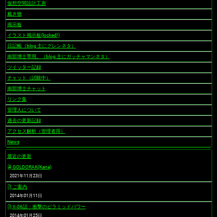
仮想空間設計工房
戴き物
掲示板
イラスト掲示板(locked!)
日記帳（blog 主にグレンネタ）
南部博士専用。（blog 主にガッチャマンネタ）
ツイッター記録
チャット（試験中）
南部博士チャット
リンク集
管理人について
過去の更新記録
アクセス解析（管理者用）
News
最近の更新
GOLDORAK(Kana)
2021年11月23日
ご案内
2014年01月11日
II-06話：衝撃のピラミッドパワー
2014年01月25日