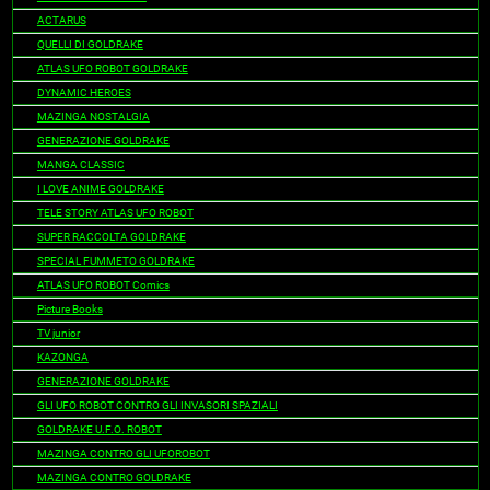
ACTARUS
QUELLI DI GOLDRAKE
ATLAS UFO ROBOT GOLDRAKE
DYNAMIC HEROES
MAZINGA NOSTALGIA
GENERAZIONE GOLDRAKE
MANGA CLASSIC
I LOVE ANIME GOLDRAKE
TELE STORY ATLAS UFO ROBOT
SUPER RACCOLTA GOLDRAKE
SPECIAL FUMMETO GOLDRAKE
ATLAS UFO ROBOT Comics
Picture Books
TV junior
KAZONGA
GENERAZIONE GOLDRAKE
GLI UFO ROBOT CONTRO GLI INVASORI SPAZIALI
GOLDRAKE U.F.O. ROBOT
MAZINGA CONTRO GLI UFOROBOT
MAZINGA CONTRO GOLDRAKE