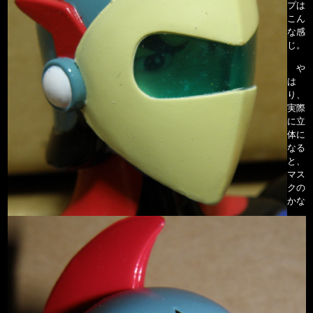
プは
こん
な感
じ。
や
は
り、
実際
に立
体に
なる
と、
マス
クの
かな