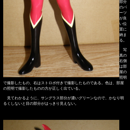
部分
のパ
ーツ
が良
い位
置に
納ま
る。
写
真の
右側
は部
屋の
照明
で撮影したもの、右はストロボ付きで撮影したものである。色は、部屋
の照明で撮影したものの方が正しく出ている。
見てわかるように、サングラス部分が濃いグリーンなので、かなり明
るくしないと目の部分がはっきり見えない。