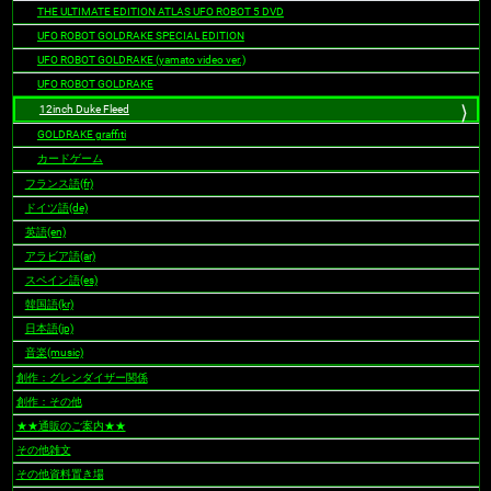
THE ULTIMATE EDITION ATLAS UFO ROBOT 5 DVD
UFO ROBOT GOLDRAKE SPECIAL EDITION
UFO ROBOT GOLDRAKE (yamato video ver.)
UFO ROBOT GOLDRAKE
12inch Duke Fleed
GOLDRAKE graffiti
カードゲーム
フランス語(fr)
ドイツ語(de)
英語(en)
アラビア語(ar)
スペイン語(es)
韓国語(kr)
日本語(jp)
音楽(music)
創作：グレンダイザー関係
創作：その他
★★通販のご案内★★
その他雑文
その他資料置き場