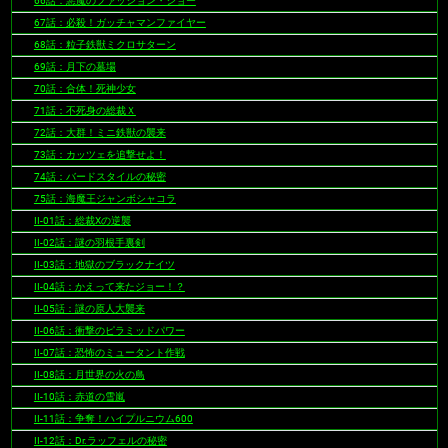
66話：悪魔のファッション・ショー
67話：必殺！ガッチャマンファイヤー
68話：粒子鉄獣ミクロサターン
69話：月下の墓場
70話：合体！死神少女
71話：不死身の総裁Ｘ
72話：大群！ミニ鉄獣の襲来
73話：カッツェを追撃せよ！
74話：バードスタイルの秘密
75話：海魔王ジャンボシャコラ
II-01話：総裁Xの逆襲
II-02話：謎の羽根手裏剣
II-03話：地獄のブラックナイツ
II-04話：かえって来たジョー！？
II-05話：謎の原人大襲来
II-06話：衝撃のピラミッドパワー
II-07話：恐怖のミュータント作戦
II-08話：月世界の火の鳥
II-10話：赤道の雪嵐
II-11話：争奪！ハイプルニウム600
II-12話：Dr.ラッフェルの秘密