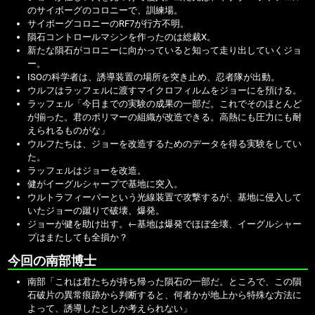
のサイボーグのコロニーで、訓練場。
サイボーグコロニーのRF7が行方不明。
隕石コントロールマシンを作ったのは総裁X。
新たな隕石がコロニーに向かっていると知って走り出していくジョ
ー。
ISOの科学者は、誘導装置の場所を突き止め、忍者隊が出動。
ウルフはラッフェルに渡すマイクロフィルムをジョーにを預ける。
ラッフェル「今日までの実験の成果の一部だ。これでそのほとんど
が揃った。君のポリマーの組織が改造できる。高熱にも圧力にも耐
えられるものがな」
ウルフたちは、ジョーを改造するためのデータを得る実験をしてい
た。
ラッフェルはジョーを改造。
健がイーグルシャープで基地に突入。
ウルトラフィーバーという光線装置で攻撃するが、基地に侵入して
いたジョーの蹴りで破壊、爆発。
ジョーが健を助け出す。
←基地は爆発でほぼ全壊、イーグルシャー
プはまたしても全損か？
今回の南部博士
南部「これは君たちが持ち帰った隕石の一部だ。ところで、この隕
石破片の異常痕跡から判断すると、何者かが地上から特殊な方法に
よって、誘導したとしか考えられない」