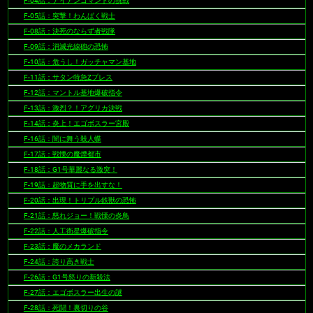
F-04話：アイアンコマンドの挑戦
F-05話：突撃！わんぱく戦士
F-08話：決死のならず者戦隊
F-09話：消滅光線砲の恐怖
F-10話：危うし！ガッチャマン基地
F-11話：サタン特急Zプレス
F-12話：マントル基地爆破指令
F-13話：激烈？！アグリカ決戦
F-14話：炎上！エゴボスラー宮殿
F-16話：闇に舞う殺人蝶
F-17話：戦慄の魔煙都市
F-18話：G1号華麗なる激突！
F-19話：超物質に手を出すな！
F-20話：出現！トリプル鉄獣の恐怖
F-21話：怒れジョー！戦慄の炎鳥
F-22話：人工衛星爆破指令
F-23話：魔のメカランド
F-24話：誇り高き戦士
F-26話：G1号怒りの新殺法
F-27話：エゴボスラー出生の謎
F-28話：死闘！裏切りの谷