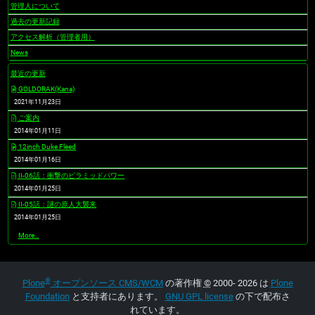
管理人について
過去の更新記録
アクセス解析（管理者用）
News
最近の更新
GOLDORAK(Kana)
2021年11月23日
ご案内
2014年01月11日
12inch Duke Fleed
2014年01月16日
II-06話：衝撃のピラミッドパワー
2014年01月25日
II-05話：謎の原人大襲来
2014年01月25日
最
More…
近
の
更
新
®
-
Plone
オープンソース CMS/WCM
の著作権
©
2000- 2026 は
Plone
Foundation
と支持者にあります。
GNU GPL license
の下で配布さ
れています。