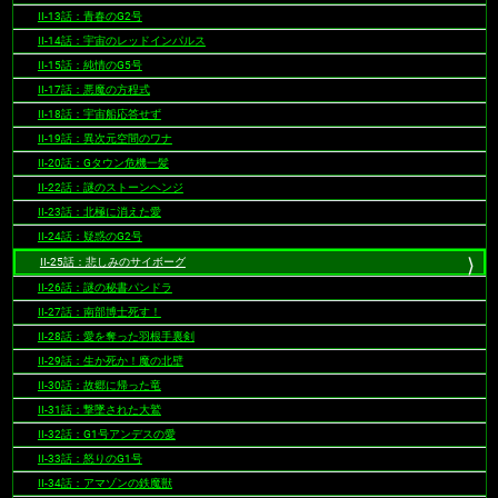
II-13話：青春のG2号
II-14話：宇宙のレッドインパルス
II-15話：純情のG5号
II-17話：悪魔の方程式
II-18話：宇宙船応答せず
II-19話：異次元空間のワナ
II-20話：Gタウン危機一髪
II-22話：謎のストーンヘンジ
II-23話：北極に消えた愛
II-24話：疑惑のG2号
II-25話：悲しみのサイボーグ
II-26話：謎の秘書パンドラ
II-27話：南部博士死す！
II-28話：愛を奪った羽根手裏剣
II-29話：生か死か！魔の北壁
II-30話：故郷に帰った竜
II-31話：撃墜された大鷲
II-32話：G1号アンデスの愛
II-33話：怒りのG1号
II-34話：アマゾンの鉄魔獣