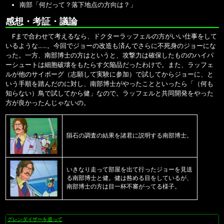
南部「何だって？落下地点の方向は？」
感想・考証・議論
Fまで合わせて考えるなら、ドクターラッフェルの方がいい仕事をして
いるような……。今回でジョーの改造も済んでさらに不死身のジョーにな
った。一方、南部博士の方はというと、攻撃力は確保したもののハイパ
ーシュートは細胞破壊をもたらす欠陥品だったわけで。また、ラッフェ
ルが他のサイボーグ（志願して実験に参加）で試してからジョーに、と
いう手順を踏んだのに対し、南部博士がやったことといったら「（何も
知らない）鳥で試してから健」なので。ラッフェルと共同開発をやった
方が良かったんじゃないの。
隕石の調査の結果を諸君に説明する南部博士。
いきなり走って部屋を出て行ったジョーを見送
る南部博士と健。健は咎める目をしているが、
南部博士の方は目一杯不審がってる様子。
グレンダイザーを巡って
ナ