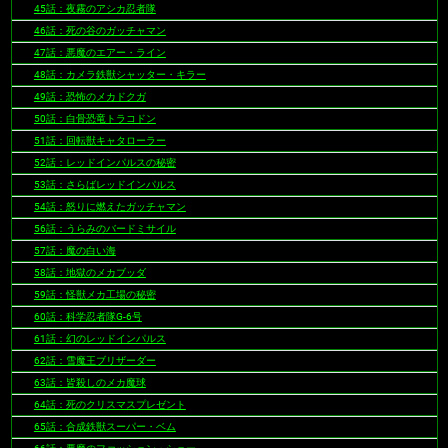
45話：夜霧のアシカ忍者隊
46話：死の谷のガッチャマン
47話：悪魔のエアー・ライン
48話：カメラ鉄獣シャッター・キラー
49話：恐怖のメカドクガ
50話：白骨恐竜トラコドン
51話：回転獣キャタローラー
52話：レッドインパルスの秘密
53話：さらばレッドインパルス
54話：怒りに燃えたガッチャマン
56話：うらみのバードミサイル
57話：魔の白い海
58話：地獄のメカブッダ
59話：怪獣メカ工場の秘密
60話：科学忍者隊G-6号
61話：幻のレッドインパルス
62話：雪魔王ブリザーダー
63話：皆殺しのメカ魔球
64話：死のクリスマスプレゼント
65話：合成鉄獣スーパー・ベム