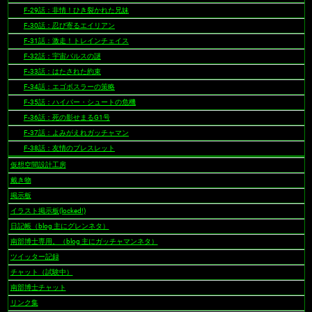
F-29話：非情！ひき裂かれた兄妹
F-30話：忍び寄るエイリアン
F-31話：激走！トレインチェイス
F-32話：宇宙パルスの謎
F-33話：はたされた約束
F-34話：エゴボスラーの策略
F-35話：ハイパー・シュートの危機
F-36話：死の影せまるG1号
F-37話：よみがえれガッチャマン
F-38話：友情のブレスレット
仮想空間設計工房
戴き物
掲示板
イラスト掲示板(locked!)
日記帳（blog 主にグレンネタ）
南部博士専用。（blog 主にガッチャマンネタ）
ツイッター記録
チャット（試験中）
南部博士チャット
リンク集