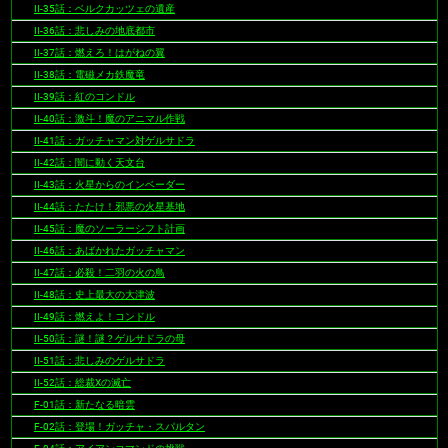
II-35話：ベルクカッツェの遺産
II-36話：悲しみの地底都市
II-37話：燃えろ！はがねの翼
II-38話：電磁メカ鉄魔竜
II-39話：紅のコンドル
II-40話：激斗！魔のアニマル作戦
II-41話：ガッチャマン対ゲルサドラ
II-42話：闇に動く天文台
II-43話：火星からのインベーダー
II-44話：たたけ！邪悪の火星基地
II-45話：魔のソーラーシフト計画
II-46話：あばかれたガッチャマン
II-47話：必殺！二羽の火の鳥
II-48話：史上最大の大津波
II-49話：燃えよ！コンドル
II-50話：謎！謎？ゲルサドラの母
II-51話：悲しみのゲルサドラ
II-52話：総裁Xの滅亡
F-01話：新たなる暗雲
F-02話：登場！ガッチャ・スパルタン