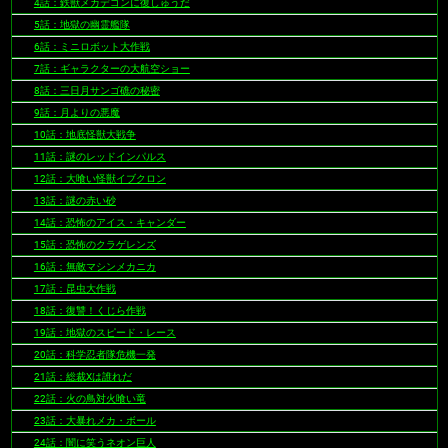
4話：鉄獣メカデゴンに復しゅうだ
5話：地獄の幽霊艦隊
6話：ミニロボット大作戦
7話：ギャラクターの大航空ショー
8話：三日月サンゴ礁の秘密
9話：月よりの悪魔
10話：地底怪獣大戦争
11話：謎のレッドインパルス
12話：大喰い怪獣イブクロン
13話：謎の赤い砂
14話：恐怖のアイス・キャンダー
15話：恐怖のクラゲレンズ
16話：無敵マシンメカニカ
17話：昆虫大作戦
18話：復讐！くじら作戦
19話：地獄のスピード・レース
20話：科学忍者隊危機一発
21話：総裁Xは誰れだ
22話：火の鳥対火喰い竜
23話：大暴れメカ・ボール
24話：闇に笑うネオン巨人