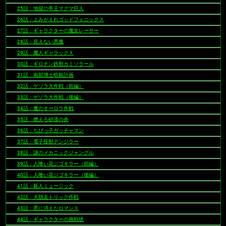
25話：地獄の帝王マグマ巨人
26話：よみがえれゴッドフェニックス
27話：ギャラクターの魔女レーサー
28話：見えない悪魔
29話：魔人ギャラックＸ
30話：ギロチン鉄獣カミソラール
31話：南部博士暗殺計画
32話：ゲゾラ大作戦（前編）
33話：ゲゾラ大作戦（後編）
34話：魔のオーロラ作戦
35話：燃えろ砂漠の炎
36話：ちびっ子ガッチャマン
37話：電子怪獣デンジラー
38話：謎のメカニックジャングル
39話：人喰い花ジゴキラー（前編）
40話：人喰い花ジゴキラー（後編）
41話：殺人ミュージック
42話：大脱走トリック作戦
43話：悪に消えたロマンス
44話：ギャラクターの挑戦状