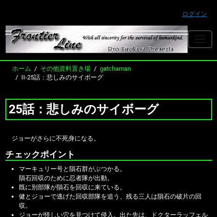
ログイン
ホーム
その他資料置き場
gatchaman
II-25話：悲しみのサイボーグ
25話：悲しみのサイボーグ
ジョーがさらに不死身になる。
チェックポイント
マーキュリー号と隕石群がぶつかる。
隕石回収のために忍者隊が出動。
既に別部隊が隕石を回収に来ている。
健とジョーで逃げた回収部隊を追う、残る三人は隕石の破片の回
収。
ジョーが怪しい穴を見つけて侵入。出た先は、ドクターラッフェル