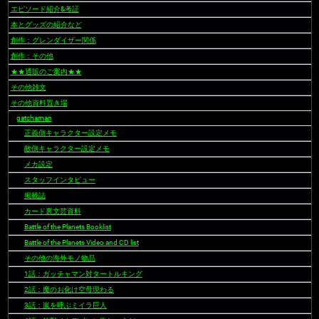
ビ
エピソード紹介&考証
ゲ
本とグッズの紹介など
ー
創作：グレンダイザー関係
シ
創作：その他
ョ
★★通販のご案内★★
ン
その他雑文
その他資料置き場
gatchaman
正義側キャラクター設定メモ
敵側キャラクター設定メモ
メカ設定
スタッフインタビュー
掲載誌
カード裏文芸資料
Battle of the Planets Booklist
Battle of the Planets Video and CD list
その他の海外モノ物品
1話：ガッチャマン対タートルキング
2話：魔のお化け空母現わる
3話：嵐を呼ぶミイラ巨人