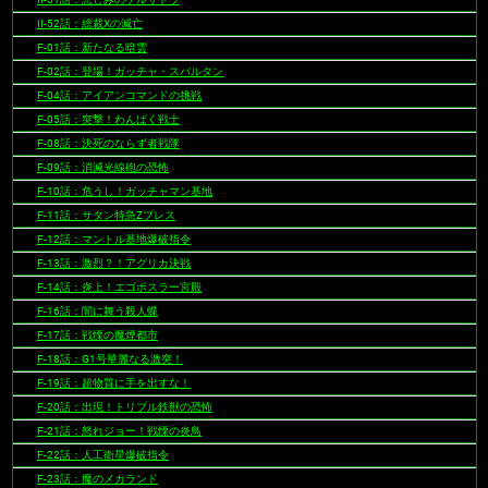
II-52話：総裁Xの滅亡
F-01話：新たなる暗雲
F-02話：登場！ガッチャ・スパルタン
F-04話：アイアンコマンドの挑戦
F-05話：突撃！わんぱく戦士
F-08話：決死のならず者戦隊
F-09話：消滅光線砲の恐怖
F-10話：危うし！ガッチャマン基地
F-11話：サタン特急Zプレス
F-12話：マントル基地爆破指令
F-13話：激烈？！アグリカ決戦
F-14話：炎上！エゴボスラー宮殿
F-16話：闇に舞う殺人蝶
F-17話：戦慄の魔煙都市
F-18話：G1号華麗なる激突！
F-19話：超物質に手を出すな！
F-20話：出現！トリプル鉄獣の恐怖
F-21話：怒れジョー！戦慄の炎鳥
F-22話：人工衛星爆破指令
F-23話：魔のメカランド