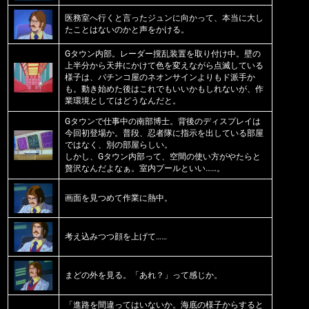
医務室へ行くと言ったジュンに向かって、本当に大し
たことはないのかと声をかける。
Gタウン内部。レーダー撹乱装置を取り付け中。壁の
上半分から天井にかけて色を変えながら点滅している
様子は、パチンコ屋のネオンサインよりもド派手か
も。動き始めた後はこれでもいいかもしれないが、作
業環境としてはどうなんだと。
Gタウンで仕事中の南部博士。背後のディスプレイは
今回初登場か。普段、忍者隊に指示を出している部屋
ではなく、別の部屋らしい。
しかし、Gタウン内部って、空間の使い方がやたらと
贅沢なんだよなぁ。室内プールといい……。
画面を見つめて作業に熱中。
考え込みつつ顔を上げて……
まどの外を見る。「あれ？」って感じか。
「進路を間違ってはいないか。海底の様子からすると