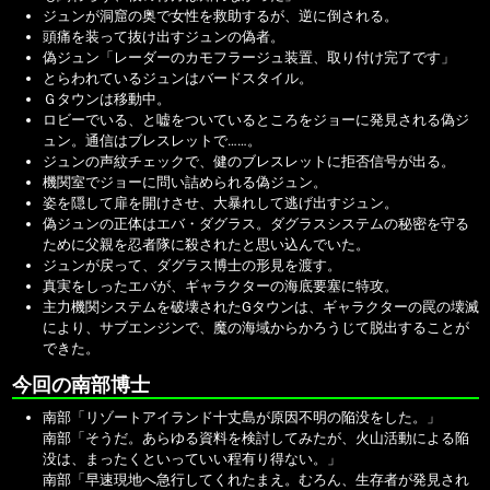
ジュンが洞窟の奥で女性を救助するが、逆に倒される。
頭痛を装って抜け出すジュンの偽者。
偽ジュン「レーダーのカモフラージュ装置、取り付け完了です」
とらわれているジュンはバードスタイル。
Ｇタウンは移動中。
ロビーでいる、と嘘をついているところをジョーに発見される偽ジ
ュン。通信はブレスレットで……。
ジュンの声紋チェックで、健のブレスレットに拒否信号が出る。
機関室でジョーに問い詰められる偽ジュン。
姿を隠して扉を開けさせ、大暴れして逃げ出すジュン。
偽ジュンの正体はエバ・ダグラス。ダグラスシステムの秘密を守る
ために父親を忍者隊に殺されたと思い込んでいた。
ジュンが戻って、ダグラス博士の形見を渡す。
真実をしったエバが、ギャラクターの海底要塞に特攻。
主力機関システムを破壊されたGタウンは、ギャラクターの罠の壊滅
により、サブエンジンで、魔の海域からかろうじて脱出することが
できた。
今回の南部博士
南部「リゾートアイランド十丈島が原因不明の陥没をした。」
南部「そうだ。あらゆる資料を検討してみたが、火山活動による陥
没は、まったくといっていい程有り得ない。」
南部「早速現地へ急行してくれたまえ。むろん、生存者が発見され