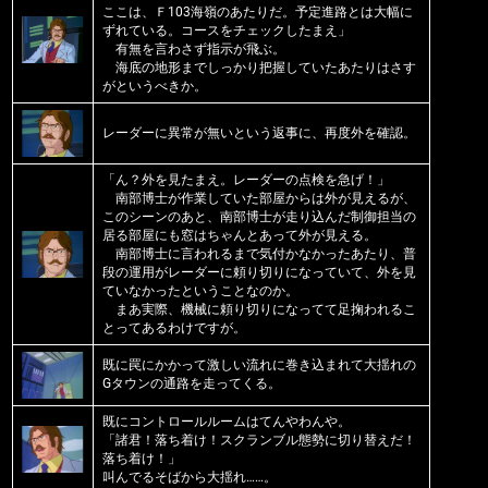
ここは、Ｆ103海嶺のあたりだ。予定進路とは大幅に
ずれている。コースをチェックしたまえ」
有無を言わさず指示が飛ぶ。
海底の地形までしっかり把握していたあたりはさす
がというべきか。
レーダーに異常が無いという返事に、再度外を確認。
「ん？外を見たまえ。レーダーの点検を急げ！」
南部博士が作業していた部屋からは外が見えるが、
このシーンのあと、南部博士が走り込んだ制御担当の
居る部屋にも窓はちゃんとあって外が見える。
南部博士に言われるまで気付かなかったあたり、普
段の運用がレーダーに頼り切りになっていて、外を見
ていなかったということなのか。
まあ実際、機械に頼り切りになってて足掬われるこ
とってあるわけですが。
既に罠にかかって激しい流れに巻き込まれて大揺れの
Gタウンの通路を走ってくる。
既にコントロールルームはてんやわんや。
「諸君！落ち着け！スクランブル態勢に切り替えだ！
落ち着け！」
叫んでるそばから大揺れ……。