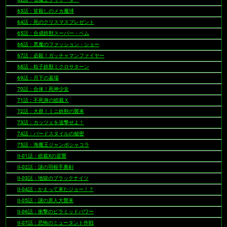
63話：皆殺しのメカ魔球
64話：死のクリスマスプレゼント
65話：合成鉄獣スーパー・ベム
66話：悪魔のファッション・ショー
67話：必殺！ガッチャマンファイヤー
68話：粒子鉄獣ミクロサターン
69話：月下の墓場
70話：合体！死神少女
71話：不死身の総裁Ｘ
72話：大群！ミニ鉄獣の襲来
73話：カッツェを追撃せよ！
74話：バードスタイルの秘密
75話：海魔王ジャンボシャコラ
II-01話：総裁Xの逆襲
II-02話：謎の羽根手裏剣
II-03話：地獄のブラックナイツ
II-04話：かえって来たジョー！？
II-05話：謎の原人大襲来
II-06話：衝撃のピラミッドパワー
II-07話：恐怖のミュータント作戦