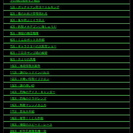
その他の海外モノ物品
1話：ガッチャマン対タートルキング
2話：魔のお化け空母現わる
3話：嵐を呼ぶミイラ巨人
4話：鉄獣メカデゴンに復しゅうだ
5話：地獄の幽霊艦隊
6話：ミニロボット大作戦
7話：ギャラクターの大航空ショー
8話：三日月サンゴ礁の秘密
9話：月よりの悪魔
10話：地底怪獣大戦争
11話：謎のレッドインパルス
12話：大喰い怪獣イブクロン
13話：謎の赤い砂
14話：恐怖のアイス・キャンダー
15話：恐怖のクラゲレンズ
16話：無敵マシンメカニカ
17話：昆虫大作戦
18話：復讐！くじら作戦
19話：地獄のスピード・レース
20話：科学忍者隊危機一発