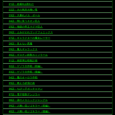
21話：総裁Xは誰れだ
22話：火の鳥対火喰い竜
23話：大暴れメカ・ボール
24話：闇に笑うネオン巨人
25話：地獄の帝王マグマ巨人
26話：よみがえれゴッドフェニックス
27話：ギャラクターの魔女レーサー
28話：見えない悪魔
29話：魔人ギャラックＸ
30話：ギロチン鉄獣カミソラール
31話：南部博士暗殺計画
32話：ゲゾラ大作戦（前編）
33話：ゲゾラ大作戦（後編）
34話：魔のオーロラ作戦
35話：燃えろ砂漠の炎
36話：ちびっ子ガッチャマン
37話：電子怪獣デンジラー
38話：謎のメカニックジャングル
39話：人喰い花ジゴキラー（前編）
40話：人喰い花ジゴキラー（後編）