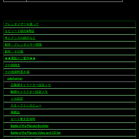
グレンダイザーを巡って
ナ
ビ
エピソード紹介&考証
ゲ
本とグッズの紹介など
ー
創作：グレンダイザー関係
シ
創作：その他
ョ
★★通販のご案内★★
ン
その他雑文
その他資料置き場
gatchaman
正義側キャラクター設定メモ
敵側キャラクター設定メモ
メカ設定
スタッフインタビュー
掲載誌
カード裏文芸資料
Battle of the Planets Booklist
Battle of the Planets Video and CD list