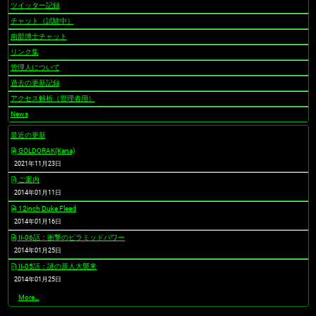
ツイッター記録
チャット（試験中）
南部博士チャット
リンク集
管理人について
過去の更新記録
アクセス解析（管理者用）
News
最近の更新
GOLDORAK(Kana)
2021年11月23日
ご案内
2014年01月11日
12inch Duke Fleed
2014年01月16日
II-06話：衝撃のピラミッドパワー
2014年01月25日
II-05話：謎の原人大襲来
2014年01月25日
最
More…
近
の