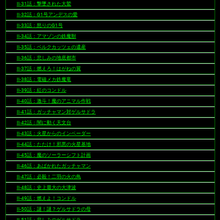
II-31話：撃墜された大鷲
II-32話：G1号アンデスの愛
II-33話：怒りのG1号
II-34話：アマゾンの鉄魔獣
II-35話：ベルクカッツェの遺産
II-36話：悲しみの地底都市
II-37話：燃えろ！はがねの翼
II-38話：電磁メカ鉄魔竜
II-39話：紅のコンドル
II-40話：激斗！魔のアニマル作戦
II-41話：ガッチャマン対ゲルサドラ
II-42話：闇に動く天文台
II-43話：火星からのインベーダー
II-44話：たたけ！邪悪の火星基地
II-45話：魔のソーラーシフト計画
II-46話：あばかれたガッチャマン
II-47話：必殺！二羽の火の鳥
II-48話：史上最大の大津波
II-49話：燃えよ！コンドル
II-50話：謎！謎？ゲルサドラの母
II-51話：悲しみのゲルサドラ