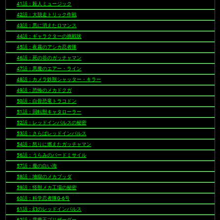
41話：殺人ミュージック
42話：大脱走トリック作戦
43話：悪に消えたロマンス
44話：ギャラクターの挑戦状
45話：夜霧のアシカ忍者隊
46話：死の谷のガッチャマン
47話：悪魔のエアー・ライン
48話：カメラ鉄獣シャッター・キラー
49話：恐怖のメカドクガ
50話：白骨恐竜トラコドン
51話：回転獣キャタローラー
52話：レッドインパルスの秘密
53話：さらばレッドインパルス
54話：怒りに燃えたガッチャマン
56話：うらみのバードミサイル
57話：魔の白い海
58話：地獄のメカブッダ
59話：怪獣メカ工場の秘密
60話：科学忍者隊G-6号
61話：幻のレッドインパルス
62話：雪魔王ブリザーダー