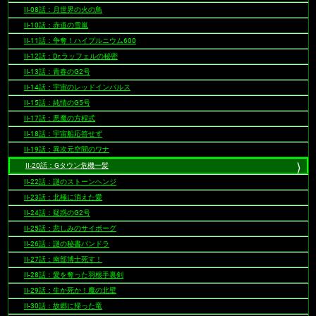
II-08話：月世界の火の鳥
II-10話：赤道の雪嵐
II-11話：争奪！ハイプルニウム600
II-12話：Dr.ラッフェルの秘密
II-13話：青春のG2号
II-14話：宇宙のレッドインパルス
II-15話：純情のG5号
II-17話：悪魔の方程式
II-18話：宇宙船応答せず
II-19話：異次元空間のワナ
II-20話：Gタウン危機一髪
II-22話：謎のストーンヘンジ
II-23話：北極に消えた愛
II-24話：疑惑のG2号
II-25話：悲しみのサイボーグ
II-26話：謎の秘書パンドラ
II-27話：南部博士死す！
II-28話：愛を奪った羽根手裏剣
II-29話：生か死か！魔の北壁
II-30話：故郷に帰った竜