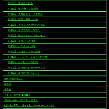
F-24話：誇り高き戦士
F-26話：G1号怒りの新殺法
F-27話：エゴボスラー出生の謎
F-28話：死闘！裏切りの谷
F-29話：非情！ひき裂かれた兄妹
F-30話：忍び寄るエイリアン
F-31話：激走！トレインチェイス
F-32話：宇宙パルスの謎
F-33話：はたされた約束
F-34話：エゴボスラーの策略
F-35話：ハイパー・シュートの危機
F-36話：死の影せまるG1号
F-37話：よみがえれガッチャマン
F-38話：友情のブレスレット
仮想空間設計工房
戴き物
掲示板
イラスト掲示板(locked!)
日記帳（blog 主にグレンネタ）
南部博士専用。（blog 主にガッチャマンネタ）