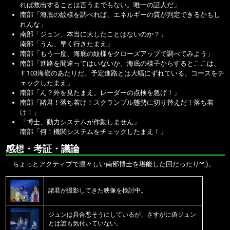
れば救出することは言うまでもない。唯一の証人だ」
南部「海底の紋様を調べれば、エネルギーの質が判定できるかもし
れんな」
南部「ジュン、本当に大したことはないのか？」
南部「うん、早く行きたまえ」
南部「もう一度、海底の紋様をクローズアップで調べてみよう」
南部「進路を間違ってはいないか。海底の様子からするとここは、
Ｆ103海嶺のあたりだ。予定進路とは大幅にずれている。コースをチ
ェックしたまえ」
南部「ん？外を見たまえ。レーダーの点検を急げ！」
南部「諸君！落ち着け！スクランブル態勢に切り替えだ！落ち着
け！」
「博士、動力システムが作動しません」
南部「何！機関システムをチェックしたまえ！」
感想・考証・議論
ちょっとアクティブで凛々しい南部博士を堪能した回だったり^^;)。
諸君が撮影してきた映像を検討中。
ジュンは具合悪そうにしているが、さすがに偽ジュン
とは誰も気付いていない。