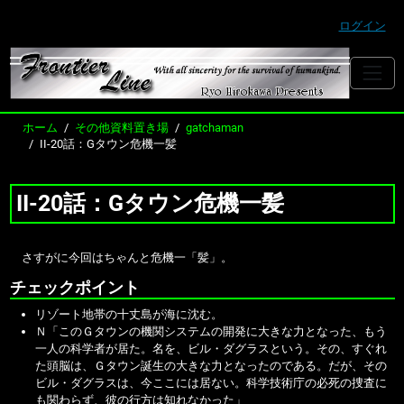
ログイン
ホーム
その他資料置き場
gatchaman
II-20話：Gタウン危機一髪
II-20話：Gタウン危機一髪
さすがに今回はちゃんと危機一「髪」。
チェックポイント
リゾート地帯の十丈島が海に沈む。
Ｎ「このＧタウンの機関システムの開発に大きな力となった、もう
一人の科学者が居た。名を、ビル・ダグラスという。その、すぐれ
た頭脳は、Ｇタウン誕生の大きな力となったのである。だが、その
ビル・ダグラスは、今ここには居ない。科学技術庁の必死の捜査に
も関わらず、彼の行方は知れなかった」