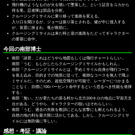
飛行機のようなものが火を噴いて墜落した、という証言をユカから
得る竜。忍者隊は部品を分析。
クルージングミサイルに乗り移って進路を変える。
入り口を開けるが、ジョーは振り落とされる。健が中に侵入する
が、装置に挟まれ、竜が救助に。
クルージングミサイルは来た時と逆の進路をたどってギャラクター
の要塞に命中。
今回の南部博士
南部「諸君、これはどうやら地図もしくは飛行チャートらしい」
南部「うむ、もしかしたらクルージングミサイルかもしれん」
南部「クルージングミサイルとは、予めミサイル自身が飛行コース
を覚え込み、目的までの地形に従って、複雑なコースを無人で飛ぶ
ミサイルだ。そのため、超低空飛行が可能で、レーダーにつかまる
ことなく、目標に100パーセント命中するという恐るべき性能を発揮
する」
南部「無い。だが君たちの居る村から北方200キロの地点に宇宙天文
台がある。どうやら、ギャラクターの狙いはそれらしい」
南部「うむ、過去の失敗を教訓にどんな攻撃にも耐えられるよう、
自然の地の利を最大限に活かしてある。しかし、クルージングミサ
イルには無防備に等しい」
感想・考証・議論