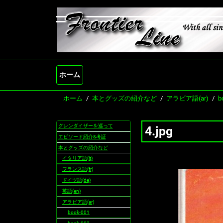
ホーム
ホーム
本とグッズの紹介など
アラビア語(ar)
b
グレンダイザーを巡って
4.jpg
ナ
ビ
エピソード紹介&考証
ゲ
本とグッズの紹介など
ー
イタリア語(it)
シ
フランス語(fr)
ョ
ドイツ語(de)
ン
英語(en)
アラビア語(ar)
book-001