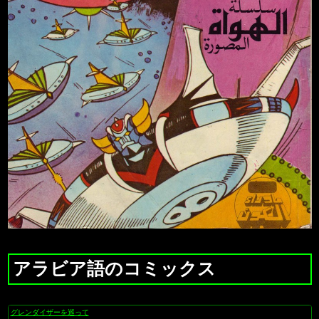
アラビア語のコミックス
グレンダイザーを巡って
ナ