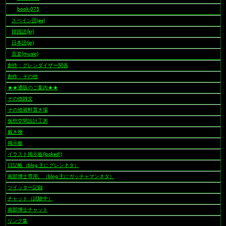
book-075
スペイン語(es)
韓国語(kr)
日本語(jp)
音楽(music)
創作：グレンダイザー関係
創作：その他
★★通販のご案内★★
その他雑文
その他資料置き場
仮想空間設計工房
戴き物
掲示板
イラスト掲示板(locked!)
日記帳（blog 主にグレンネタ）
南部博士専用。（blog 主にガッチャマンネタ）
ツイッター記録
チャット（試験中）
南部博士チャット
リンク集