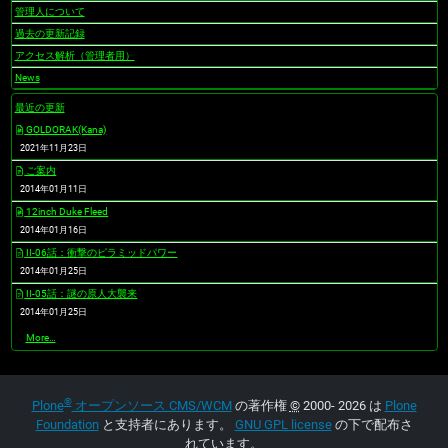
管理人について
過去の更新記録
アクセス解析（管理者用）
News
最近の更新
GOLDORAK(Kana)
2021年11月23日
ご案内
2014年01月11日
12inch Duke Fleed
2014年01月16日
II-06話：衝撃のピラミッドパワー
2014年01月25日
II-05話：謎の原人大襲来
2014年01月25日
最
More…
近
の
更
新
®
-
Plone
オープンソース CMS/WCM
の著作権
©
2000- 2026 は
Plone
Foundation
と支持者にあります。
GNU GPL license
の下で配布さ
れています。