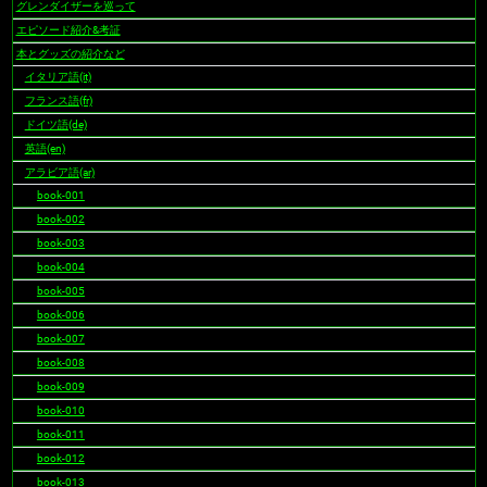
グレンダイザーを巡って
ナ
ビ
エピソード紹介&考証
ゲ
本とグッズの紹介など
ー
イタリア語(it)
シ
フランス語(fr)
ョ
ドイツ語(de)
ン
英語(en)
アラビア語(ar)
book-001
book-002
book-003
book-004
book-005
book-006
book-007
book-008
book-009
book-010
book-011
book-012
book-013