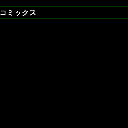
コミックス