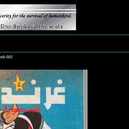
ook-002