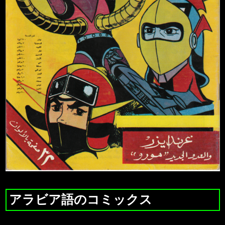
アラビア語のコミックス