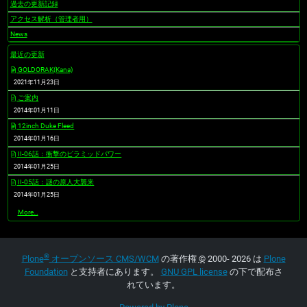
過去の更新記録
アクセス解析（管理者用）
News
最近の更新
GOLDORAK(Kana)
2021年11月23日
ご案内
2014年01月11日
12inch Duke Fleed
2014年01月16日
II-06話：衝撃のピラミッドパワー
2014年01月25日
II-05話：謎の原人大襲来
2014年01月25日
最
More…
近
の
更
新
®
-
Plone
オープンソース CMS/WCM
の著作権
©
2000- 2026 は
Plone
Foundation
と支持者にあります。
GNU GPL license
の下で配布さ
れています。