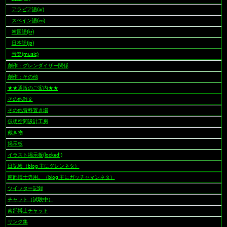
アラビア語(ar)
スペイン語(es)
韓国語(kr)
日本語(jp)
音楽(music)
創作：グレンダイザー関係
創作：その他
★★通販のご案内★★
その他雑文
その他資料置き場
仮想空間設計工房
戴き物
掲示板
イラスト掲示板(locked!)
日記帳（blog 主にグレンネタ）
南部博士専用。（blog 主にガッチャマンネタ）
ツイッター記録
チャット（試験中）
南部博士チャット
リンク集