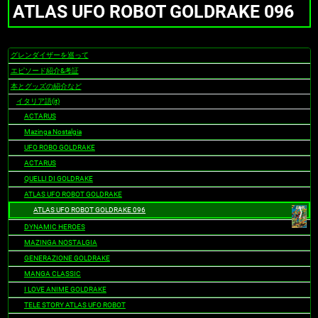
ATLAS UFO ROBOT GOLDRAKE 096
グレンダイザーを巡って
ナ
ビ
エピソード紹介&考証
ゲ
本とグッズの紹介など
ー
イタリア語(it)
シ
ACTARUS
ョ
Mazinga Nostalgia
ン
UFO ROBO GOLDRAKE
ACTARUS
QUELLI DI GOLDRAKE
ATLAS UFO ROBOT GOLDRAKE
ATLAS UFO ROBOT GOLDRAKE 096
DYNAMIC HEROES
MAZINGA NOSTALGIA
GENERAZIONE GOLDRAKE
MANGA CLASSIC
I LOVE ANIME GOLDRAKE
TELE STORY ATLAS UFO ROBOT