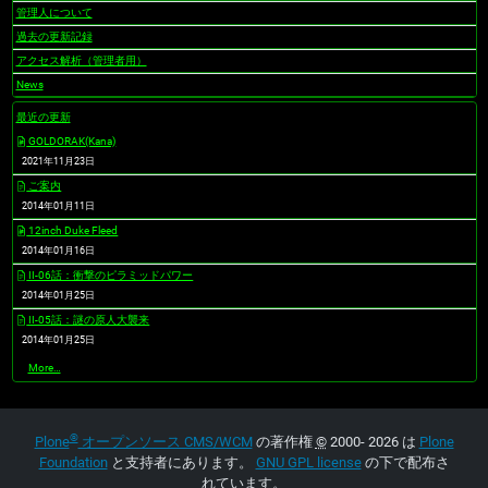
管理人について
過去の更新記録
アクセス解析（管理者用）
News
最近の更新
GOLDORAK(Kana)
2021年11月23日
ご案内
2014年01月11日
12inch Duke Fleed
2014年01月16日
II-06話：衝撃のピラミッドパワー
2014年01月25日
II-05話：謎の原人大襲来
2014年01月25日
最
More…
近
の
更
新
®
-
Plone
オープンソース CMS/WCM
の著作権
©
2000- 2026 は
Plone
Foundation
と支持者にあります。
GNU GPL license
の下で配布さ
れています。