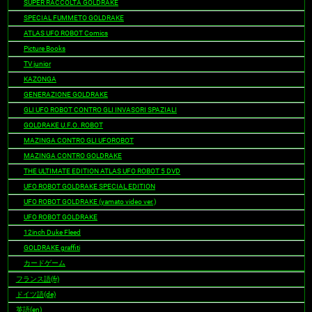
SUPER RACCOLTA GOLDRAKE
SPECIAL FUMMETO GOLDRAKE
ATLAS UFO ROBOT Comics
Picture Books
TV junior
KAZONGA
GENERAZIONE GOLDRAKE
GLI UFO ROBOT CONTRO GLI INVASORI SPAZIALI
GOLDRAKE U.F.O. ROBOT
MAZINGA CONTRO GLI UFOROBOT
MAZINGA CONTRO GOLDRAKE
THE ULTIMATE EDITION ATLAS UFO ROBOT 5 DVD
UFO ROBOT GOLDRAKE SPECIAL EDITION
UFO ROBOT GOLDRAKE (yamato video ver.)
UFO ROBOT GOLDRAKE
12inch Duke Fleed
GOLDRAKE graffiti
カードゲーム
フランス語(fr)
ドイツ語(de)
英語(en)