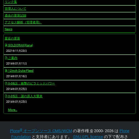
リンク集
管理人について
過去の更新記録
アクセス解析（管理者用）
News
最近の更新
GOLDORAK(Kana)
2021年11月23日
ご案内
2014年01月11日
12inch Duke Fleed
2014年01月16日
II-06話：衝撃のピラミッドパワー
2014年01月25日
II-05話：謎の原人大襲来
2014年01月25日
最
More…
近
の
更
新
®
-
Plone
オープンソース CMS/WCM
の著作権
©
2000- 2026 は
Plone
Foundation
と支持者にあります。
GNU GPL license
の下で配布さ