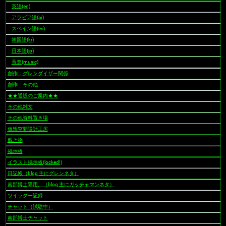
英語(en)
アラビア語(ar)
スペイン語(es)
韓国語(kr)
日本語(jp)
音楽(music)
創作：グレンダイザー関係
創作：その他
★★通販のご案内★★
その他雑文
その他資料置き場
仮想空間設計工房
戴き物
掲示板
イラスト掲示板(locked!)
日記帳（blog 主にグレンネタ）
南部博士専用。（blog 主にガッチャマンネタ）
ツイッター記録
チャット（試験中）
南部博士チャット