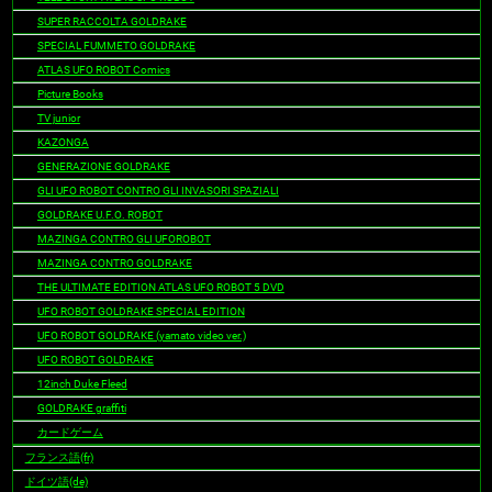
SUPER RACCOLTA GOLDRAKE
SPECIAL FUMMETO GOLDRAKE
ATLAS UFO ROBOT Comics
Picture Books
TV junior
KAZONGA
GENERAZIONE GOLDRAKE
GLI UFO ROBOT CONTRO GLI INVASORI SPAZIALI
GOLDRAKE U.F.O. ROBOT
MAZINGA CONTRO GLI UFOROBOT
MAZINGA CONTRO GOLDRAKE
THE ULTIMATE EDITION ATLAS UFO ROBOT 5 DVD
UFO ROBOT GOLDRAKE SPECIAL EDITION
UFO ROBOT GOLDRAKE (yamato video ver.)
UFO ROBOT GOLDRAKE
12inch Duke Fleed
GOLDRAKE graffiti
カードゲーム
フランス語(fr)
ドイツ語(de)