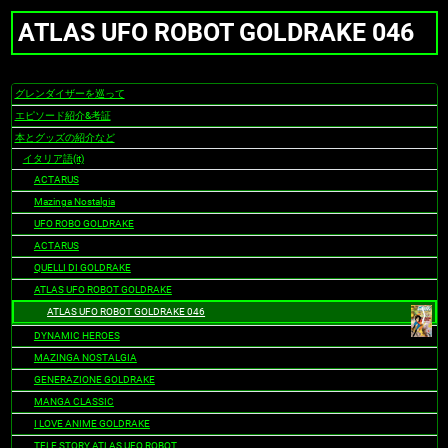
ATLAS UFO ROBOT GOLDRAKE 046
グレンダイザーを巡って
ナ
ビ
エピソード紹介&考証
ゲ
本とグッズの紹介など
ー
イタリア語(it)
シ
ACTARUS
ョ
Mazinga Nostalgia
ン
UFO ROBO GOLDRAKE
ACTARUS
QUELLI DI GOLDRAKE
ATLAS UFO ROBOT GOLDRAKE
ATLAS UFO ROBOT GOLDRAKE 046
DYNAMIC HEROES
MAZINGA NOSTALGIA
GENERAZIONE GOLDRAKE
MANGA CLASSIC
I LOVE ANIME GOLDRAKE
TELE STORY ATLAS UFO ROBOT