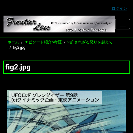
ログイン
ホーム
エピソード紹介&考証
9.許されざる怒りを越えて
fig2.jpg
fig2.jpg