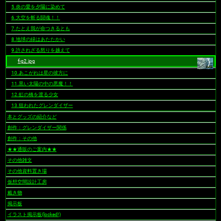
5.炎の愛を夕陽に染めて
6.大空を斬る闘魂！！
7.たとえ我が命つきるとも
8.地球の緑はあたたかい
9.許されざる怒りを越えて
fig2.jpg
10.あこがれは星の彼方に
11.黒い太陽の中の悪魔！！
12.虹の橋を渡る少女
13.狙われたグレンダイザー
本とグッズの紹介など
創作：グレンダイザー関係
創作：その他
★★通販のご案内★★
その他雑文
その他資料置き場
仮想空間設計工房
戴き物
掲示板
イラスト掲示板(locked!)