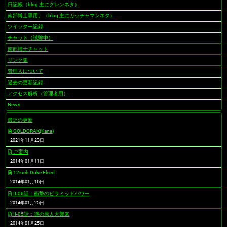
日記帳（blog 主にグレンネタ）
南部博士専用。（blog 主にガッチャマンネタ）
ツイッター記録
チャット（試験中）
南部博士チャット
リンク集
管理人について
過去の更新記録
アクセス解析（管理者用）
News
最近の更新
GOLDORAK(Kana)
2021年11月23日
ご案内
2014年01月11日
12inch Duke Fleed
2014年01月16日
II-06話：衝撃のピラミッドパワー
2014年01月25日
II-05話：謎の原人大襲来
2014年01月25日