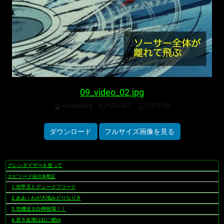
09_video_02.jpg
image/jpeg
625x467
219.0 KB
ダウンロード
フルサイズ画像を見る
グレンダイザーを巡って
ナ
ビ
エピソード紹介&考証
ゲ
1.兜甲児とデュークフリード
ー
2.ああ！わが大地みどりなりき
シ
3.危機迫る白樺牧場！！
ョ
4.若き血潮は紅に燃ゆ
ン