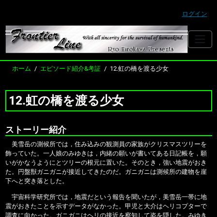
ログイン
ホーム
エピソード紹介&考証
12.虹の橋を渡る少女
12.虹の橋を渡る少女
ストーリー紹介
美雪岳の測候所では，住み込みの観測員の家族がクリスマスツリーを
飾っていた。一人娘のみゆきは，内緒の願いが書いてある日記帳を，願
いがかなうようにとツリーの根元に置いた。そのとき，強い地震がおき
た。円盤獣ガニガニが接近してきたのだ。ガニガニは測候所の建物を崖
下へと突き落とした。
宇宙科学研究所では，地震だという報告を聞いたが，美雪岳一帯に地
震がおきたことを示すデータがなかった。甲児と大介はヘリコプターで
調査に向かった。ガニガニはヘリの接近を察知して姿を隠した。みゆき