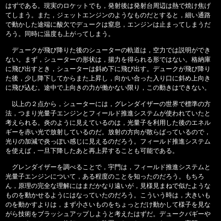
はずである。現実のロケットでも，発射後は発射台周辺は熱で焼け焦げ
てしまう。また，ジェットエンジンのようなものだとすると，細い通路
で動かした途端に酸欠でデュークは窒息，エンジンは止まってしまうだ
ろう。同時に温度も上がってしまう。
デュークが飛び降りた後のシューターの軌道は，空力では説明ができ
ない。まず，シューターの形状は，揚力を得られる形ではない。格納庫
に飛び出すとき，シューターは斜め下に飛び出す。デュークが飛び降り
た後，少し降下してからまた上昇し，向かい合った入り口に斜め上向き
に飛び込む。途中で上向きの力が働かない限り，この動きはできない。
以上の２点から，シューターには，グレンダイザーの世界で標準の方
法，つまり光量子エンジンとフィールド推進システムが使われていたと
考えられる。炎のように見えているのは，光量子を利用した後のエネル
ギーを赤い光で放射しているのだ。放射の方向が散らばっているので，
光りの加減で炎っぽい感じに見えるのだろう。フィールド推進システム
を使えば，一旦下降したあと再上昇することも可能である。
グレンダイザーを調べることで，宇門は，フィールド推進システムと
光量子エンジンについて，ある程度のことを知ったのだろう。もちろ
ん，原理の完全な理解にはまだかなり遠いが，見様見まねで似たような
ものを動かせるようにはなっていたのだろう。こういう時は，大きいも
のを動かすよりは，まず小さいものをちょっとだけ動かして様子を見な
がら技術をブラッシュアップしようと考えたはずだ。デュークバギーや