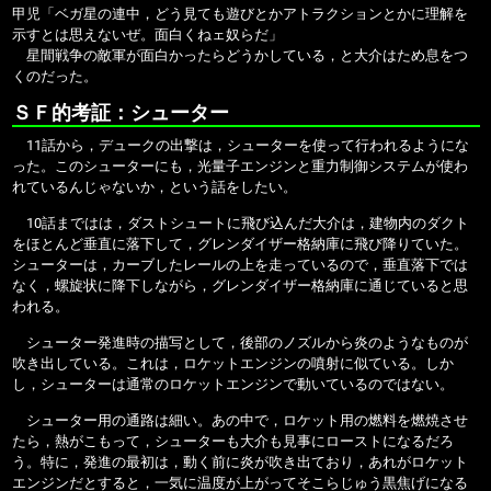
甲児「ベガ星の連中，どう見ても遊びとかアトラクションとかに理解を
示すとは思えないぜ。面白くねェ奴らだ」
星間戦争の敵軍が面白かったらどうかしている，と大介はため息をつ
くのだった。
ＳＦ的考証：シューター
11話から，デュークの出撃は，シューターを使って行われるようにな
った。このシューターにも，光量子エンジンと重力制御システムが使わ
れているんじゃないか，という話をしたい。
10話まではは，ダストシュートに飛び込んだ大介は，建物内のダクト
をほとんど垂直に落下して，グレンダイザー格納庫に飛び降りていた。
シューターは，カーブしたレールの上を走っているので，垂直落下では
なく，螺旋状に降下しながら，グレンダイザー格納庫に通じていると思
われる。
シューター発進時の描写として，後部のノズルから炎のようなものが
吹き出している。これは，ロケットエンジンの噴射に似ている。しか
し，シューターは通常のロケットエンジンで動いているのではない。
シューター用の通路は細い。あの中で，ロケット用の燃料を燃焼させ
たら，熱がこもって，シューターも大介も見事にローストになるだろ
う。特に，発進の最初は，動く前に炎が吹き出ており，あれがロケット
エンジンだとすると，一気に温度が上がってそこらじゅう黒焦げになる