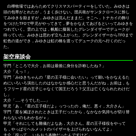
白樺牧場ではあらためてクリスマスパーティーをしていた。みゆきは
頭の包帯がとれたが，うまく歩けない。団兵衛がサンタクロースに扮し
てみゆきを励ますが，みゆきは沈んだままだ。そこへ，トナカイの飾り
をつけたTFOで甲児がやってきて，夢をかなえてあげるといってみゆきを
つれていく。雲の上では，帆船に擬装したグレンダイザーでデュークが
待っていた。みゆきは思わず立ち上がった。グレンダイザーからTFOまで
虹色の道ができ，みゆきは虹の橋を渡ってデュークの元へ行くのだっ
た。
架空座談会
宇門「ところで大介，お前は最後に身分を詐称したね？」
大介「えっ！」
宇門「みゆきちゃんの『星の王子様に会いたい』って願いをかなえるた
めにいろいろ演出したのはなかなか感心だと思うんだがね，お前は，も
うフリード星の王子じゃなくて国王だろう？父王は亡くなられたわけだ
し」
大介「……そうでした……」
甲児「あ，『星の王子様だよ』っつったの，俺だ。悪ィ，大介さん」
宇門「星を滅ぼされたときは王子だったから，なかなか気持ちが切り替
わらないのもわかるがｖ」
甲児「それにしても難儀だよなあ，大介さん。星の王子様役をやって
も，やっぱりヘルメットのバイザーを上げられないなんてよ」
大介「役って……いちおう本物だったんですけど」