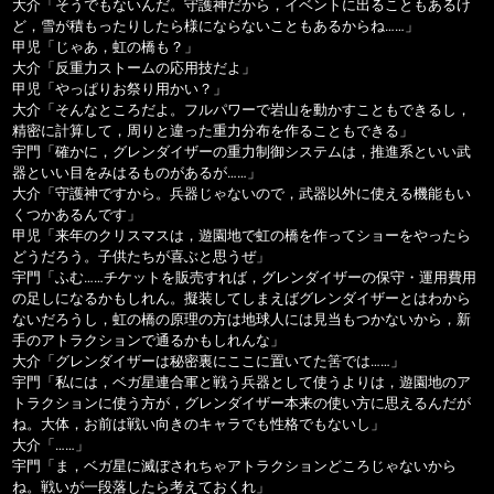
大介「そうでもないんだ。守護神だから，イベントに出ることもあるけ
ど，雪が積もったりしたら様にならないこともあるからね……」
甲児「じゃあ，虹の橋も？」
大介「反重力ストームの応用技だよ」
甲児「やっぱりお祭り用かい？」
大介「そんなところだよ。フルパワーで岩山を動かすこともできるし，
精密に計算して，周りと違った重力分布を作ることもできる」
宇門「確かに，グレンダイザーの重力制御システムは，推進系といい武
器といい目をみはるものがあるが……」
大介「守護神ですから。兵器じゃないので，武器以外に使える機能もい
くつかあるんです」
甲児「来年のクリスマスは，遊園地で虹の橋を作ってショーをやったら
どうだろう。子供たちが喜ぶと思うぜ」
宇門「ふむ……チケットを販売すれば，グレンダイザーの保守・運用費用
の足しになるかもしれん。擬装してしまえばグレンダイザーとはわから
ないだろうし，虹の橋の原理の方は地球人には見当もつかないから，新
手のアトラクションで通るかもしれんな」
大介「グレンダイザーは秘密裏にここに置いてた筈では……」
宇門「私には，ベガ星連合軍と戦う兵器として使うよりは，遊園地のア
トラクションに使う方が，グレンダイザー本来の使い方に思えるんだが
ね。大体，お前は戦い向きのキャラでも性格でもないし」
大介「……」
宇門「ま，ベガ星に滅ぼされちゃアトラクションどころじゃないから
ね。戦いが一段落したら考えておくれ」