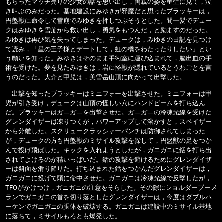
もらったマッチ売りの少女の話を思い出し，両親の姿を星空に見て，泣
き叫ぶのみだった。基地建設にみゆきが邪魔だと思ったブラッキーは，
円盤獣に命令して雪崩でみゆきを押しつぶそうとした。間一髪でデュー
クはみゆきを雪崩から救い出し，勇気をもつんだ，と励ますのだった。
みゆきは再び気を失ってしまった。デュークは，みゆきの日記を見つけ
て読み，「星の王子様とデートして，虹の橋をわたったりしたい」とい
う願いを知った。みゆきはそのまま手術室に運び込まれて，脳出血の手
術を受けた。夢を見たみゆきは，岩に怪獣が隠れているとうわごとを言
うのだった。大介と甲児は，美雪岳山頂に向かって出撃した。
出撃を知ったブラッキーはミニフォーを出撃させた。ミニフォーは甲
児が引き受け，デュークは山頂の怪しい穴にハンドビームを打ち込ん
だ。ブラッキーはガニガニを出撃させた。ガニガニの冷凍光線を受けた
グレンダイザーは凍りつくが，パワーアップして溶かすと，スペイザー
から分離した。スクリュークラッシャーパンチは防御されてしまった
が，デュークの方も円盤獣のミサイル攻撃を躱して，円盤獣の足をつか
んで投げ飛ばした。キックを入れようとしたが，ガニガニに銛を打ち出
されてよけるのが精いっぱいだ。銛の攻撃を避けるためにグレンダイザ
ーは斜面を滑り降りた。打ち込まれた銛をつかんだグレンダイザーは，
ガニガニに投げて頭に命中させた。ガニガニは冷凍光線で反撃したが，
TFOがかけつけ，ガニガニの注意をそらした。その隙にショルダーブーメ
ランでガニガニの首を切り落としたグレンダイザーは，今度はダブルハ
ーケンでガニガニの胴体を破壊する。ガニガニは建設中のミサイル基地
に落ちて，ミサイルもろとも爆発した。