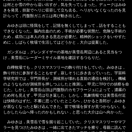
は何とか雪の中から這い出すが，気を失ってしまった。デュークはみゆ
きを発見，担架でヘリに収容して立ち去る。ヘリがいなくなったのを見
計らって，円盤獣ガニガニは再び動き出した。
みゆきは頭に怪我をして，記憶を無くしてしまって，話をすることも
できなくなった。脳内出血のため，手術が必要な状態だ。危険な手術の
ため，成功には本人の生きる意志が必要だ。精神的ショックをいやすた
めに，しばらく牧場で生活してはどうかと，大介は提案した。
ガンダルは，グレンダイザーの基地が美雪岳周辺にあると見当をつ
け，美雪岳にレーダーミサイル基地を建設するつもりだ。
白樺牧場でも，クリスマスツリーの飾り付けをしていた。みゆきは，
飾り付けに参加することもせず，寂しそうに歩き去っていった。宇宙科
学研究所では，宇門所長が，測候所が壊れる直前の通信を検討し，機械
のようなものが測候所を押しつぶしたと推測し，甲児にTFOでの偵察を命
じた。しかし，美雪岳山頂は円盤獣のカモフラージュによって，濃霧の
ため何も見えず，甲児は引き返した。しかし，気象情報では美雪岳付近
は快晴のはずだ。不審に思っていたところへ，ひかると吾郎が，みゆき
が居なくなったと駆け込んできた。皆で牧場を探すが見つからない。も
しかしたら山へ帰ったのかもしれない，と思った大介は山へ向かった。
みゆきは，美雪岳で雪を掘り起こしていた。クリスマスツリーやマフ
ラーを見つけたみゆきは，一緒に出てきたマッチを擦り，母親に読んで