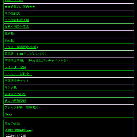
★★通販のご案内★★
その他雑文
その他資料置き場
仮想空間設計工房
戴き物
掲示板
イラスト掲示板(locked!)
日記帳（blog 主にグレンネタ）
南部博士専用。（blog 主にガッチャマンネタ）
ツイッター記録
チャット（試験中）
南部博士チャット
リンク集
管理人について
過去の更新記録
アクセス解析（管理者用）
News
最近の更新
GOLDORAK(Kana)
2021年11月23日