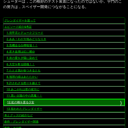
シューターは，この格好のテスト装置になったのではないか。宇門のこ
の努力は，スペイザー開発につながることになる。
グレンダイザーを巡って
ナ
ビ
エピソード紹介&考証
ゲ
1.兜甲児とデュークフリード
ー
2.ああ！わが大地みどりなりき
シ
3.危機迫る白樺牧場！！
ョ
4.若き血潮は紅に燃ゆ
ン
5.炎の愛を夕陽に染めて
6.大空を斬る闘魂！！
7.たとえ我が命つきるとも
8.地球の緑はあたたかい
9.許されざる怒りを越えて
10.あこがれは星の彼方に
11.黒い太陽の中の悪魔！！
12.虹の橋を渡る少女
13.狙われたグレンダイザー
本とグッズの紹介など
創作：グレンダイザー関係
創作：その他