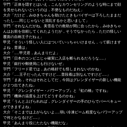
宇門「正体を隠すとはいえ，こんなカウンセリングのような時にまで顔
を見せられないというのは，不便なものだねえ」
大介「だけど，みゆきちゃんを助けたときもバイザーは下ろしたままだ
ったし……同じじゃないと混乱するかと思いまして」
宇門「それなんだがね。美雪岳での救助が間に合ったから，みゆきちゃ
んはお前を信頼してくれたようだが，そうでなかったら，ただの怪しい
覆面の自称王子だねぇ」
甲児「そういう怪しい人にはついていっちゃいけません，って躾けます
よね，普通は」
大介「……甲児君，あんまりだよ」
宇門「日本のコンビニじゃ確実に入店を断られるだろうな……」
甲児「銀行や郵便局にも行けないぜ」
宇門「フリード星では，あの格好でも怪しまれないのかね」
大介「……王子だったんですけど……普段着は別なんですけど……」
宇門「まあ，それはそれとしてだ，今回はグレンダイザーの新しい機能
が２つ出てきたね」
甲児「『グレンダイザー・パワーアップ』と『虹の橋』ですね」
宇門「機体の温度を上げてどうするのかね」
甲児「うんと上げられれば，グレンダイザーの手のひらでバーベキュー
ができますよね」
大介「そこまでは上がらないよ……弱い冷凍ビーム程度ならパワーアップ
で何とかなるけど……」
甲児「あんまり役にたたない機能だな」