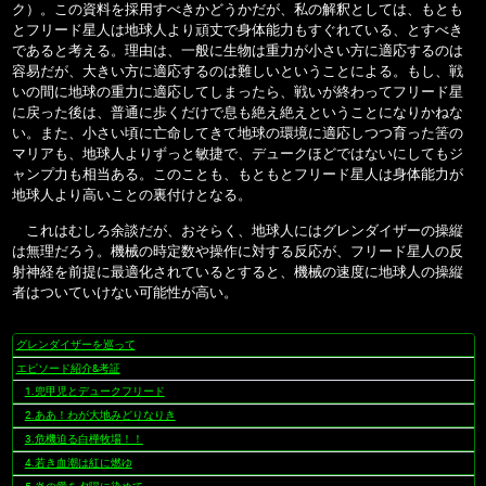
ク）。この資料を採用すべきかどうかだが、私の解釈としては、もとも
とフリード星人は地球人より頑丈で身体能力もすぐれている、とすべき
であると考える。理由は、一般に生物は重力が小さい方に適応するのは
容易だが、大きい方に適応するのは難しいということによる。もし、戦
いの間に地球の重力に適応してしまったら、戦いが終わってフリード星
に戻った後は、普通に歩くだけで息も絶え絶えということになりかねな
い。また、小さい頃に亡命してきて地球の環境に適応しつつ育った筈の
マリアも、地球人よりずっと敏捷で、デュークほどではないにしてもジ
ャンプ力も相当ある。このことも、もともとフリード星人は身体能力が
地球人より高いことの裏付けとなる。
これはむしろ余談だが、おそらく、地球人にはグレンダイザーの操縦
は無理だろう。機械の時定数や操作に対する反応が、フリード星人の反
射神経を前提に最適化されているとすると、機械の速度に地球人の操縦
者はついていけない可能性が高い。
グレンダイザーを巡って
ナ
ビ
エピソード紹介&考証
ゲ
1.兜甲児とデュークフリード
ー
2.ああ！わが大地みどりなりき
シ
3.危機迫る白樺牧場！！
ョ
4.若き血潮は紅に燃ゆ
ン