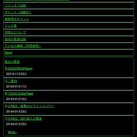
ツイッター記録
チャット（試験中）
南部博士チャット
リンク集
管理人について
過去の更新記録
アクセス解析（管理者用）
News
最近の更新
GOLDORAK(Kana)
2021年11月23日
ご案内
2014年01月11日
12inch Duke Fleed
2014年01月16日
II-06話：衝撃のピラミッドパワー
2014年01月25日
II-05話：謎の原人大襲来
2014年01月25日
最
More…
近