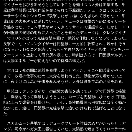
ダイザーをおびき出そうとしていることを知りつつ大介は出撃する。甲
児は宇門所長に消火作業を命じられて不服顔だ。デュークは，スピンソ
ーサーやメルトシャワーで攻撃したが，楯にさえぎられて効かない。甲
児は街の火を次々に消していった。デュークは攻撃のためにダイザーを
分離させた。そこへ甲児がやってきてミサイルで援護する。しかし，TFO
が円盤獣の光線の射程に入ったことを知ったデュークは，グレンダイザ
ーでTFOをかばって光線攻撃を受け，武器が作動しなくなってしまった。
反撃でｋないグレンダイザーは円盤獣に一方的に攻撃され，焼かれそう
になるが，TFOに火を消してもらって再びスペイザーと合体，アンチレー
ダーミストを放射して研究所へ戻った。時刻は夕方で，円盤獣ゲルゲル
は太陽エネルギーが使えないので待機の構えだ。
大介は，夜の間に武器を修理しようと考えた。そこへ団兵衛がやって
きて，牧場の仕事のために大介を連れ出した。動物が落ち着かない上
に，夜明けには馬が子供を産みそうだ。大介は徹夜で馬のお産をみる。
甲児は，グレンダイザーの故障の責任を感じてジープで円盤獣に接近
し，爆薬を使って爆破しようとした。ロープを円盤獣にひっかけて円盤
獣に上って爆薬を仕掛けた。しかし，高性能爆弾も円盤獣には全く効か
なかった。逆に，円盤獣の光線攻撃に追いかけられて逃げることになっ
た。
スカルムーン基地では，デュークフリード討伐のめどがたったと，ガ
ンダル司令がベガ大王に報告していた。太陽熱で焼き尽くすローラー作