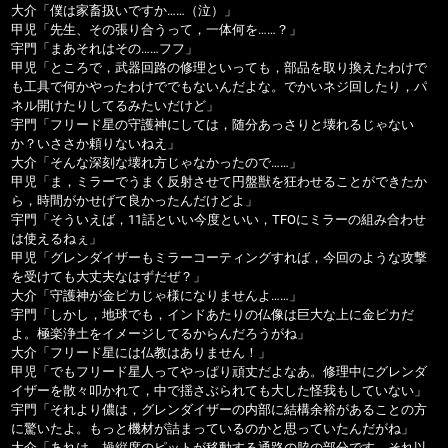
大介「僕は家畜扱いですか……（泣）」
甲児「先生、その張り合うって，一体何を……？」
宇門「まあそれはその……フフ」
甲児「ところで，武器回路の修理といっても，部品を取り換えたわけで
も工具で何かやったわけででもないんだよな。でかいネジ回したり，パ
ネル開けたりしてるみたいだけど」
宇門「フリード星の守護神にしては，随分あっさりと壊れるじゃない
か？いささか頼りないねえ」
大介「そんな深刻な壊れ方じゃなかったので……」
甲児「ま，ミラーでうまく反射させて円盤獣を狂わせることができたか
ら，時間がかせげて良かったんだけどよ」
宇門「そういえば，11話といい今度といい，TFOにミラーの組み合わせ
は使えるねぇ」
甲児「グレンダイザーもミラーコーティングすれば，今回のような攻撃
を受けても大丈夫なはずだぜ？」
大介「守護神が金ピカじゃ様になりませんよ……」
宇門「しかし，地球でも，インドあたりの仏像は巨大な上に金ピカだ
よ。極楽浄土をイメージしてるからんだろうがね」
大介「フリード星には仏教はありません！」
甲児「でもフリード星人ってやっぱり頑丈だよなあ。修理中にグレンダ
イザーを散々叩かれて，中で揺さぶられても大した怪我もしていない」
宇門「それより儂は，グレンダイザーの内部に結構余裕があることの方
に驚いたよ。もっと機材が詰まっているのかと思っていたんだがね」
大介「あれは、操縦席のピットが移動する通路の脇の部分です。それ以