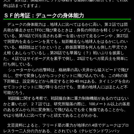
外は詰まってますよ」
ＳＦ的考証：デュークの身体能力
デュークの身体能力は，地球人に比べてはるかに高い。第２話では団
兵衛が暴走させたTFOに飛び乗るときは，身長の何倍かを軽くジャンプし
ている。第10話で川を流される新一を追いかけて走るシーンや，第27話
で洞窟内を走るシーンを見ても，短距離走なら地球人をはるかにしのい
でいる。格闘技はどうかというと，鉄仮面軍団を何人も倒した甲児でさ
え軽くあしらっているし，第20話でも華麗な（？）戦いぶりを披露し
た。４話ではサイボーグ犬を素手で倒し、25話でもベガ星兵士を簡単に
打ち倒している。
シューターからの出撃時は、格納庫の高い天井から猛スピードで飛び
出し、空中で変身しながらコックピットに飛び込んでいる。この時の落
下距離は、設定画などから推定すると30-40 mはある。タイミングを合わ
せてコックピットに飛び降りるだけでも、普通の地球人にはほとんど不
可能だろう。
戦闘服に関する考察で、戦闘服自体に重力制御機能があるのではない
かと書いたが、２７話では、研究所陥落の際に、100メートル以上の落差
のあるダムから川に変身無しで飛び込んでも全く無傷であることから、
やはり地球人に比べてずっと頑丈であることがわかる。
文芸資料によると、フリード星の重力が地球の1.4倍でデュークはプロ
レスラー二人分の力がある、とされている（テレビランドワンパッ