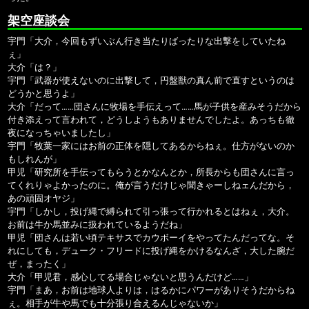
架空座談会
宇門「大介，今回もずいぶん行き当たりばったりな出撃をしていたね
ぇ」
大介「は？」
宇門「武器が使えないのに出撃して，円盤獣の真ん前で直すというのは
どうかと思うよ」
大介「だって……団さんに牧場を手伝えって……馬が子供を産みそうだから
付き添えって言われて，どうしようもありませんでしたよ。あっちも徹
夜になっちゃいましたし」
宇門「牧葉一家にはお前の正体を隠してあるからねぇ。仕方がないのか
もしれんが」
甲児「研究所を手伝ってもらうとかなんとか，所長からも団さんに言っ
てくれりゃよかったのに。俺が言うだけじゃ聞きゃーしねェんだから，
あの頑固オヤジ」
宇門「しかし，投げ縄で縛られて引っ張って行かれるとはねぇ，大介。
お前は牛か馬並みに扱われているようだね」
甲児「団さんは若い頃テキサスでカウボーイをやってたんだってな。そ
れにしても，デューク・フリードに投げ縄をかけるなんざ，大した腕だ
ぜ，まったく」
大介「甲児君，感心してる場合じゃないと思うんだけど……」
宇門「まあ，お前は地球人よりは，はるかにパワーがありそうだからね
ぇ。相手が牛や馬でも十分張り合えるんじゃないか」