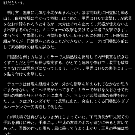
戦だという。
明け方，無事に元気な小馬が産まれたが，ほぼ同時刻に円盤獣も動き
出し，白樺牧場に向かって移動しはじめた。甲児はTFOで出撃し，が武器
をなおす隙を作ろうとするが，大介はそれを止めて，武器が使えないま
ま出撃するのだった。ミニフォーの攻撃を受けても武器で反撃できず，
体当たりして撃墜した。円盤獣を食い止めるために分離して，円盤獣に
組み付くが，円盤獣をとめることができない。デュークは円盤獣を前に
して武器回路の修理を試みた。
円盤獣を倒す方法は，ミラーで太陽熱線を反射して内部装置を焼き尽
くすことだと宇門所長は指摘する。がとても危険な作戦で，装置を破壊
できなければ黒焦げになってしまう。しかし，甲児はTFOの裏側にミラー
を貼り付けて出撃した。
デュークは修理を継続するが，外から衝撃を加えられてなかなか思う
にまかせない。そこへ甲児がやってきて，ミラーで熱戦を反射させて円
盤獣の機能を狂わせることに成功した。ちょうど武器回路の修理を終え
たデュークはグレンダイザーで反撃に出た。突進してくる円盤獣をダブ
ルハーケンで一刀両断して倒した。
白樺牧場では再びもちつきがはじまっていた。宇門所長が甲児宛ての
手紙を届けに来た。手紙には，甲児の友達のボスが遊びに来ると書いて
あった。吾郎の作った凧も，風に乗ってうまく上がり，正月の準備は整
った。