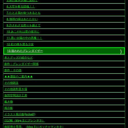
5.炎の愛を夕陽に染めて
6.大空を斬る闘魂！！
7.たとえ我が命つきるとも
8.地球の緑はあたたかい
9.許されざる怒りを越えて
10.あこがれは星の彼方に
11.黒い太陽の中の悪魔！！
12.虹の橋を渡る少女
13.狙われたグレンダイザー
本とグッズの紹介など
創作：グレンダイザー関係
創作：その他
★★通販のご案内★★
その他雑文
その他資料置き場
仮想空間設計工房
戴き物
掲示板
イラスト掲示板(locked!)
日記帳（blog 主にグレンネタ）
南部博士専用。（blog 主にガッチャマンネタ）