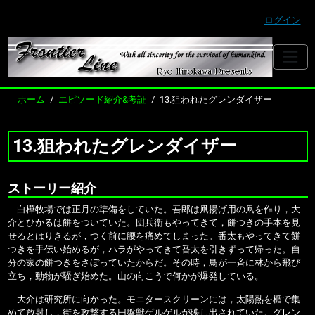
ログイン
ホーム
エピソード紹介&考証
13.狙われたグレンダイザー
13.狙われたグレンダイザー
ストーリー紹介
白樺牧場では正月の準備をしていた。吾郎は凧揚げ用の凧を作り，大
介とひかるは餅をついていた。団兵衛もやってきて，餅つきの手本を見
せるとはりきるが，つく前に腰を痛めてしまった。番太もやってきて餅
つきを手伝い始めるが，ハラがやってきて番太を引きずって帰った。自
分の家の餅つきをさぼっていたからだ。その時，鳥が一斉に林から飛び
立ち，動物が騒ぎ始めた。山の向こうで何かが爆発している。
大介は研究所に向かった。モニタースクリーンには，太陽熱を楯で集
めて放射し，街を攻撃する円盤獣ゲルゲルが映し出されていた。グレン