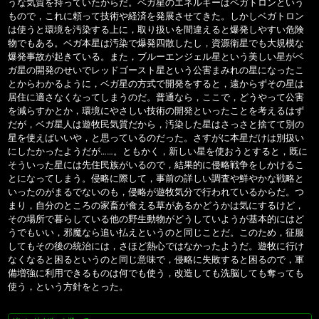
うな気質を持っていたからだ。ベガ星のエネルギーはベガトロンという
もので，これに頼って技術や経済を発展させてきた。しかしベガトロン
は使うと環境を汚染する上に，取り扱いを間違えると爆発しやすい危険
物でもある。ベガ本星は汚染で爆発四散したし，資源衛星でも大規模な
爆発事故が起きている。また，ブルーエンジェル星という美しい星がベ
ガ星の開発のせいでレッドゴースト星という公害まみれの星になったこ
とからわかるように，ベガ星の方式で開発をすると，遠からずその星は
居住に適さなくなってしまうのだ。普通なら，ここで，どうやって公害
を減らすかとか，環境にやさしい技術の開発といったことを考えるはず
だが，ベガ星人は遊牧民気質だから，汚染した星はさっさと捨てて別の
星を使えばいいや，と思っているのだった。さすがに本星だけは別扱い
にしたかったようだが……。ともかく，新しい星を使おうとすると，既に
そういった星には先住民族がいるので，結果的に侵略戦争をしかけるこ
とになってしまう。侵略に際して，事前の詳しい調査や鮮やかな戦略と
いったのがまるでないのも，侵略が遊牧気分で行われているからだ。つ
まり，自分のところの家畜が食える草があるかどうかは気にするけど，
その場所で暮らしている他の野生動物がどうしていようが基本的にはど
うでもいい，邪魔なら追い払えというのと同じことだ。このため，征服
してもその後の統治には，さほど熱心ではなかったようだ。遊牧に行け
なくなると困るというのと同じ意味で，侵略に失敗すると困るので，軍
備増強に利用できるものは何でも使う，改造しても洗脳しても奪っても
使う，という方針をとった。