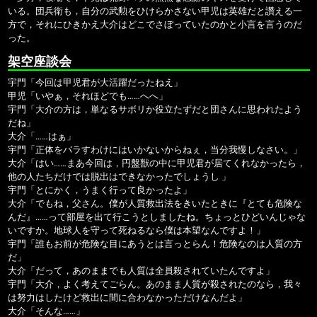
いる。団兵衛も，自分の武勲をひけらかさない甲児は英雄だと讚える一
方で，それにひきかえ大介はどこでさぼっていたのかと小言を言うのだ
った。
架空座談会
宇門「今回は甲児君が大活躍だったねえ」
甲児「いやぁ，それほどでも……へへ」
宇門「大介の方は，単なるサボリか役立たずだと団さんに思われたよう
だね」
大介「……はぁ」
宇門「正体をバラすわけにはいかないからねぇ，当分我慢しなさい。」
大介「はい……まあ今回は，円盤獣の中に甲児君が居てくれなかったら，
他の人たちだけでは脱出はできなかったでしょうし 」
宇門「とにかく，うまく行って良かったよ」
大介「でもね，父さん。僕が人質救出法をきいたときに『とても危険な
んだ』……って部屋を出て行こうとしましたね。ちょっとひどいんじゃな
いですか。地球人を守って死ねるなら僕は本望なんですよ！」
宇門「誰もお前が危険な目にあうとは言っとらん！危険なのは人質の方
だ」
大介「だって，あのままでも人質は全員殺されていたんですよ」
宇門「大介，よく考えてごらん。あのまま人質が殺されたのなら，我々
は努力はしたけど救出に間に合わなかっただけなんだよ」
大介「そんな……」