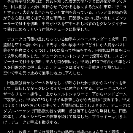
宇宙科学研究所には，異変を知った番太の母ハラと団兵衛がやってき
た。団兵衛は，大介に運転させてひかるを救助するために東京に行こう
とするが，大介が見当たらないと文句を言っている。ハラと団兵衛の我
が子を心配し嘆く様子を見た宇門は，円盤獣を空中に誘い出しスピンソ
ーサーで触手を切断，甲児がバスを空中へ押し出すのをグレンダイザー
で受け止める，という作戦をデュークに指示した。
デュークは円盤の足になっている触手をスペースサンダーで攻撃，円
盤獣を空中へ誘い出す。甲児は，薄い酸素の中でどうにか人質をバスに
乗せて座席にくくりつけ，TFOに戻って準備をする。円盤獣は煙幕をはっ
て攻撃の邪魔をした。デュークはメルトシャワーで煙幕を壊し，スピン
ソーサーで触手を切断，出入り口が開いた。甲児はFTOで何台かの車とバ
スを円盤の外に押し出した。デュークはダイザー分離させて飛び出し，
空中で車を受け止めて無事に地上に下ろした。
円盤獣は首からビーム攻撃をし，切断された触手痕からスパイクを出
して，回転しながらグレンダイザーに体当たりする。デュークはスペイ
ザーをリモート操作し，上からメルトシャワーで，下からハンドビーム
で攻撃した。甲児のTFOもミサイル攻撃しながら円盤獣に接近する。甲児
はうまくTFOをおとりに使って，円盤獣の口にくわえさせた。デュークは
ダブルハーケンで円盤獣の首を切断，首は落下しながら爆発した。円盤
本体も，メルトシャワーの攻撃を続けて破壊した。ブラッキーは引き上
げ，デュークと甲児も撤収する。
夕方，牧場で，甲児は荒野ハラの熱烈な感謝のキスを受けて困惑して