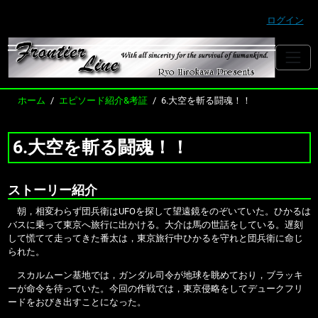
ログイン
ホーム
エピソード紹介&考証
6.大空を斬る闘魂！！
6.大空を斬る闘魂！！
ストーリー紹介
朝，相変わらず団兵衛はUFOを探して望遠鏡をのぞいていた。ひかるは
バスに乗って東京へ旅行に出かける。大介は馬の世話をしている。遅刻
して慌てて走ってきた番太は，東京旅行中ひかるを守れと団兵衛に命じ
られた。
スカルムーン基地では，ガンダル司令が地球を眺めており，ブラッキ
ーが命令を待っていた。今回の作戦では，東京侵略をしてデュークフリ
ードをおびき出すことになった。