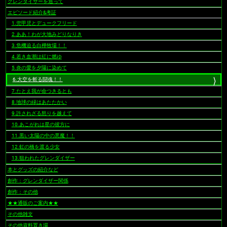
グレンダイザーを巡って
ナ
ビ
エピソード紹介&考証
ゲ
1.兜甲児とデュークフリード
ー
2.ああ！わが大地みどりなりき
シ
3.危機迫る白樺牧場！！
ョ
4.若き血潮は紅に燃ゆ
ン
5.炎の愛を夕陽に染めて
6.大空を斬る闘魂！！
7.たとえ我が命つきるとも
8.地球の緑はあたたかい
9.許されざる怒りを越えて
10.あこがれは星の彼方に
11.黒い太陽の中の悪魔！！
12.虹の橋を渡る少女
13.狙われたグレンダイザー
本とグッズの紹介など
創作：グレンダイザー関係
創作：その他
★★通販のご案内★★
その他雑文
その他資料置き場