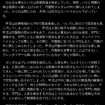
ひかるを乗せたバスは首都高速を快走していた。突然，バスと周囲の
車は道路から吸い上げられて，円盤獣ダムダムの中に捕らえられてしま
った。入り口は閉じられ，天井には巨大なスパイクがぶら下がってい
る。
甲児は白樺牧場からTFOで緊急発進した。ついでに排ガスで団兵衛を黒
く汚してしまったが・・・。甲児は人質の様子を偵察に向かったのだ。
甲児は円盤獣の窓から中をみて，ひかると番太がいるのを発見，宇門に
連絡する。宇門とともに観測室で状況を見ていた大介は，デュークフリ
ードとなって出撃した。その間に，円盤獣に近づいたTFOもまた，円盤の
中に閉じこめられてしまった。甲児は円盤の中で脱出する出口を探し始
めた。デュークは人質を気にして，円盤獣を攻撃することはできない。
グレンダイザーも吸い込まれそうになるが，何とか脱出した。
ガンダルはプレス作戦を指示した。人質を押しつぶそうという作戦で
ある。人質が閉じこめられている部屋の天井の巨大なスパイクが降下し
てきた。一緒に閉じこめられていた作業員が，出入り口を壊して逃げ出
そうとハンマーで叩いたら，入り口は開いたがそこからものすごい勢い
で空気が吸い出されてしまった。甲児はTFOに備え付けの緊急用の酸素の
スイッチを入れて，何とか時間をかせぐが，それも5分しかもたない。デ
ュークは，人質に危険が迫っているので何か方法はないかと宇門に相談
する。宇門は，人質を救出する方法は１つだけあるがとても危険な方法
だ，とためらって観測室を出て行こうとする。