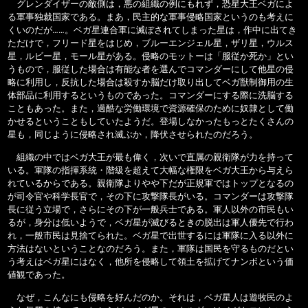
グレンダイザーの敵側は，悪の組織の例にもれず，恐星大王ベガによ
る軍事独裁国家である。まあ，民主的な軍事侵略国家というのも考えに
くいのだが……。ベガ星連合軍に滅ぼされてしまった星は，作中に出てき
ただけで，フリード星をはじめ，ブルーエンジェル星，ザリ星，ウルス
星，ルビー星，モール星がある。侵略のモットーは「服従か死か」とい
うもので，服従した場合は有能な者を選んでコマンダーにして他星の侵
略に利用し，反抗した場合は殺すか脳だけ取り出してベガ獣制御用の生
体部品に利用するというものであった。コマンダーにする際に洗脳する
こともあった。また，過酷な労働環境で資源確保のために奴隷として働
かせるということもしていたようだ。登場しなかったもっとたくさんの
星も，同じように侵略され滅ぶか，降伏させられたのだろう。
組織の中ではベガ大王が最も偉く，次いで直属の親衛隊が力を持って
いる。軍隊の指揮系統・階級を超えて大幅な権限をベガ大王から与えら
れているからである。親衛隊よりやや下だが正規軍ではトップとなるの
が司令官や科学長官で，その下に攻撃隊長がいる。コマンダーは攻撃隊
長に従う立場で，さらにその下が一般兵士である。軍人以外の市民もい
るが，身分は低いようで，ベガ星が滅びるときの脱出は軍人優先で行わ
れ，一般市民は見捨てられた。ベガ星で出世するには軍隊に入る以外に
方法はないということなのだろう。また，軍隊は国民を守るものだとい
う考えはベガ星にはなく，他所を侵略して領土を拡げてナンボという価
値観であった。
なぜ，こんなにも侵略を好んだのか。それは，ベガ星人は遊牧民のよ