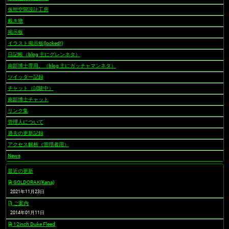
仮想空間設計工房
戴き物
掲示板
イラスト掲示板(locked!)
日記帳（blog 主にグレンネタ）
南部博士専用。（blog 主にガッチャマンネタ）
ツイッター記録
チャット（試験中）
南部博士チャット
リンク集
管理人について
過去の更新記録
アクセス解析（管理者用）
News
最近の更新
GOLDORAK(Kana)
2021年11月23日
ご案内
2014年01月11日
12inch Duke Fleed