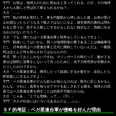
宇門「お前は，地球人のために死ねると言ってくれる。だが，その地球
人から人殺しと呼ばれて耐えられるかね？」
大介「……」
宇門「私の作戦を実行して，車を円盤獣から押し出した後，お前が受け
止め損なったらどうなる？殺人ではないにせよ，過失致死の責任は問わ
れると思うが。息子を人殺しにするかもしれない指示など，気軽に出せ
るわけがないだろう？」
大介「でも，僕たちはベガ星連合軍と戦争をしているんですよ！」
宇門「勘違いしてはいかん。我々が地球防衛の要であることは極秘事項
だし，日本政府はベガ星連合軍と正式に開戦していないんだよ。一般国
民はほとんど何も知らされてはおらんのだ」
甲児「黙っておくしかないですね。マジンガーＺの時だって，敵がＺを
渡せば国民に攻撃をしないって言ったために，光子力研究所が非難され
たりしたわけですから」
大介「ベガ星連合軍は，降伏したって奴隷にするか殺すか，反抗したら
即皆殺しにするんですよ！」
宇門「ベガ星連合軍がどんな奴らか知らなければ，取引に応じるかもし
れんな。それに，真実を知らせてヤケを起こされても困る。地球人の武
器ではベガ星連合軍を倒すことは到底不可能だからね」
大介「じゃあ，『とても危険』って……（汗）」
宇門「大人の社会にはいろいろあるんだよ……ふふ」
ＳＦ的考証：ベガ星連合軍が侵略を好んだ理由