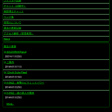
ツイッター記録
チャット（試験中）
南部博士チャット
リンク集
管理人について
過去の更新記録
アクセス解析（管理者用）
News
最近の更新
GOLDORAK(Kana)
2021年11月23日
ご案内
2014年01月11日
12inch Duke Fleed
2014年01月16日
II-06話：衝撃のピラミッドパワー
2014年01月25日
II-05話：謎の原人大襲来
2014年01月25日
最
More…
近
の