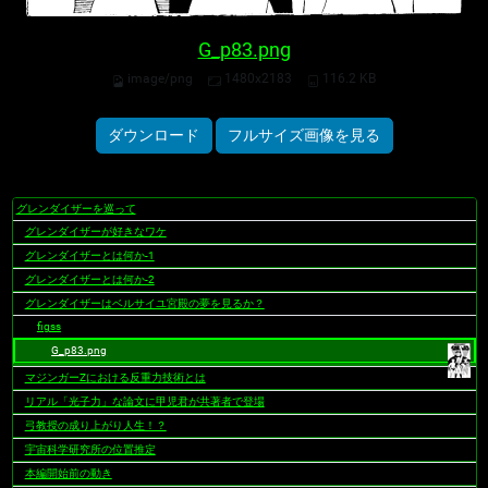
G_p83.png
image/png
1480x2183
116.2 KB
ダウンロード
フルサイズ画像を見る
グレンダイザーを巡って
ナ
グレンダイザーが好きなワケ
ビ
ゲ
グレンダイザーとは何か-1
ー
グレンダイザーとは何か-2
シ
グレンダイザーはベルサイユ宮殿の夢を見るか？
ョ
figss
ン
G_p83.png
マジンガーZにおける反重力技術とは
リアル「光子力」な論文に甲児君が共著者で登場
弓教授の成り上がり人生！？
宇宙科学研究所の位置推定
本編開始前の動き