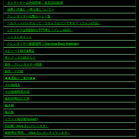
ダイザーチーム内部呼称 各言語比較表
成果と評価と ー博士達についてー
グレンダイザー出撃ルート一覧
ヘルメットのトサカって、ウルトラセブンですか？（グレン27話）
シナリオでは戦闘的な宇門博士（グレン42話）
ツッコミポイント
グレンダイザー基礎資料（Grendizer Basic Materials)
エピソード紹介&考証
本とグッズの紹介など
創作：グレンダイザー関係
創作：その他
★★通販のご案内★★
その他雑文
その他資料置き場
仮想空間設計工房
戴き物
掲示板
イラスト掲示板(locked!)
日記帳（blog 主にグレンネタ）
南部博士専用。（blog 主にガッチャマンネタ）