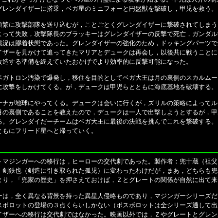
グレンダイザーに搭乗，ベガ星のミニフォーと円盤獣を撃破し，甲児を救う。
繁に攻撃部隊を送り込むが，ことごとくグレンダイザーに撃破されてしまう
よって失敗，攻撃隊長のブラッキーはグレンダイザーの反撃で死亡，ガンダル
戦況は膠着状態であった。グレンダイザーの強化のため，ドッキングパーツで
イザーを見かけて追ってきたマリアとデュークは再会し，以後共に戦うことに
改造する準備を終えていたおかげでより効率的に反撃可能になった。
ガトロン汚染で爆発し，移住を目的としてベガ大王は月の裏側のスカルムー
に攻撃をしかけてくる。が，デュークは甲児らとともに海底基地を破壊する。
ナが地球にやってくる。デュークは会いに行くが，ズリルの策略によってル
月の裏側であることを教えたので，デュークは一人で出撃しようとするが，甲
る。グレンダイだーチームはベガ大王に最後の決戦を挑んでこれを撃破する。
ともにフリード星へと帰っていく。
マジンガーへの移行は，ヒーローの交代劇であった。製作者：兜十蔵（祖父
：剣鉄也（剣造に引き取られた孤児）に変わったわけだが，まあ，どちらも兜
まり，「兜家の歴史」を押さえておけば，Ｚとグレートの関係が自然に出て来
は，全く異なる背景を持った異星人侵略ものであり，マジンガーシリーズだ
スボロットの登場の３点くらいしかない（ボスボロットは全シリーズ通して出
イザーへの移行は交代劇ではなかった。映画以外では，Ｚやグレートとグレン