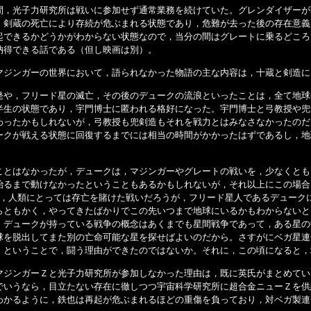
，光子力研究所は戦いに参加せず通常業務を続けていた。グレンダイザーが
，剣蔵の死亡により存続が危ぶまれる状態であり，危難が去った後の存在意義
起できるかどうかがわからない状態なので，当分の間はグレートに乗るどころ
納得できる話である（但し映画は別）。
ジンガーの世界において，語られなかった物語の主な内容は，十蔵と剣造に
や，フリード星の滅亡，その後のデュークの流浪といったことは，全て地球
半生の状態であり，宇門博士に匿われる格好になった。宇門博士と弓教授や兜
わったかもしれないが，弓教授も兜剣造もそれを戦力とはみなさなかったのだ
ークが戦える状態に回復するまでには相当の時間がかかったはずであるし，地
とはなかったが，デュークは，マジンガーやグレートの戦いを，少なくとも
治るまで動けなかったということもあるかもしれないが，それ以上にこの場合
も，人類にとっては存亡を賭けた戦いだろうが，フリード星人であるデューク
らともかく，やってきたばかりでこの先いつまで地球にいるかもわからないと
，デュークが持っている戦争の概念はあくまでも星間戦争であって，ある星の
球を脱出してまた別の亡命可能な星を探せばよいのだから。さすがにベガ星連
，ということで，闘う理由ができたのではないか。それに，この頃になると，
ジンガーＺと光子力研究所が参加しなかった理由は，既に英氏がまとめてい
でいうなら，目立たない存在に徹しつつ宇宙科学研究所に超合金ニューＺを供
わかるように，鉄也は再起が危ぶまれるほどの重傷を負っており，対ベガ製連