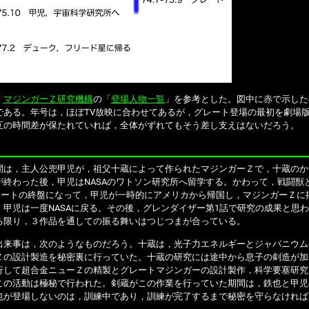
，
マジンガーＺ研究機構
の「
登場人物一覧
」を参考とした。図中に赤で示した
である。年号は，ほぼTV放映に合わせてあるが，グレート登場の最初を劇場版
互の時間差が保たれていれば，全体がずれてもそう差し支えはないだろう。
は，主人公兜甲児が，祖父十蔵によって作られたマジンガーＺで，十蔵のか
が終わった後，甲児はNASAのワトソン研究所へ留学する。かわって，戦闘獣
グレートの終盤になって，甲児が一時的にアメリカから帰国し，マジンガーＺ
甲児は一度NASAに戻る。その後，グレンダイザー第1話で研究の成果と思わ
る限り，３作品を通しての振る舞いはつじつまが合っている。
来事は，次のようなものだろう。十蔵は，光子力エネルギーとジャパニウム
Ｚの設計製造を秘密裏に行っていた。十蔵の研究には途中から息子の剣造が加
行して超合金ニューＺの精製とグレートマジンガーの設計製作，科学要塞研究
この活動は極秘で行われた。剣蔵がこの作業を行っていた期間は，鉄也と甲児
也が登場しないのは，訓練中であり，訓練が完了するまで秘密を守らなければ