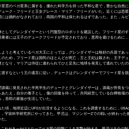
星雲のベガ星系に属する，優れた科学力を持った平和な星で，豊かな自然に
デューク・フリードと王女グレース・マリア・フリードがいた。近くには恐星
間には婚約がなされており，両国の平和は保たれるはずであった。また，ルビ
としてグレンダイザーという円盤型のロボットを建設した。フリード星のす
搭乗者には王子のデュークフリードが予定されており，悪用を避けるために，
ようと考えているベガ大王にとっては，グレンダイザーは格好の兵器であっ
このため，フリード星は国民のほとんどが死亡，王と王妃は殺され，王子デュ
虜となり，マリアは侍従に連れられてひと足先に地球を発見して逃れていたの
渡すなという王の遺言に従い，デュークはグレンダイザーでフリード星を脱
。
源蔵に発見された半死半生のデュークとグレンダイザーは，源蔵が所長をつ
をあたえ，自分の養子とし，傷の回復を待って，共同経営している白樺牧場の
る，吾郎の家族が生活していた。
た頃，地球近辺にUFOが出没するようになる。これを調査するために，US
り，宇宙科学研究所にやってきた。甲児は、マジンガーZでの戦いが終わった後
いた。
，これがきっかけとなってベガ星の円盤による攻撃が始まる。甲児は大介の制