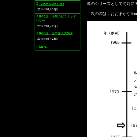
連のシリーズとして同時に
12inch Duke Fleed
2014年01月16日
次の図は，おおまかなtime 
II-06話：衝撃のピラミッド
パワー
2014年01月25日
II-05話：謎の原人大襲来
2014年01月25日
最
More…
近
の
更
新
-