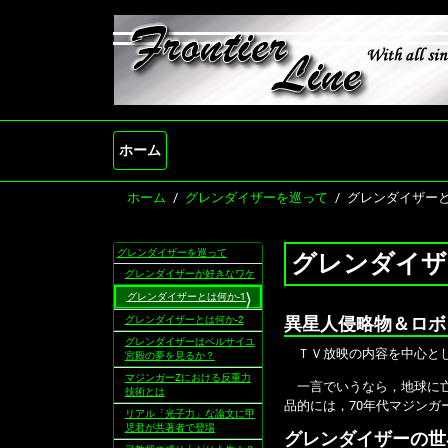
ホーム
ホーム
グレンダイザーを巡って
グレンダイザーと
グレンダイザーを巡って
グレンダイザ
ナ
グレンダイザーが好きなワケ
ビ
ゲ
グレンダイザーとは何か-1
ー
グレンダイザーとは何か-2
異星人侵略物＆ロボ
シ
グレンダイザーはベルサイユ
ョ
ＴＶ放映の内容を中心とし
宮殿の夢を見るか？
ン
マジンガーZにおける反重力
一言でいうなら，地球に亡
技術とは
品的には，70年代マジンガ
リアル「光子力」な論文に甲
児君が共著者で登場
グレンダイザーの世