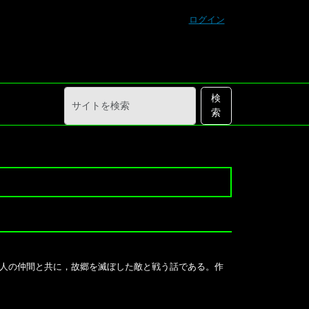
ログイン
サ
詳
検
イ
細
索
ト
検
を
索
検
索
人の仲間と共に，故郷を滅ぼした敵と戦う話である。作