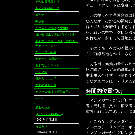
その他資料置き場
デュークフリードに変身し
仮想空間設計工房
戴き物
この後，ベガ星連合軍は頻
たのだが，ひかるの策略に
掲示板
官のズリルが着任するが，
イラスト掲示板(locked!)
た。戦いの中で，グレンダ
日記帳（blog 主にグレンネタ）
されたが，前もって基地に
南部博士専用。（blog 主にガッ
チャマンネタ）
そのうち，ベガの本星がベ
ツイッター記録
くに前線基地を作り，さら
チャット（試験中）
ある日，元婚約者のルビー
南部博士チャット
死に際に，ベガ星の基地が
リンク集
宇宙用スペイザーを制作す
管理人について
ったデュークは，マリアと
過去の更新記録
時間的位置づけ
アクセス解析（管理者用）
News
マジンガーＺからグレート
者：兜剣造（父），搭乗者
最近の更新
種族と戦う話であった。つ
GOLDORAK(Kana)
2021年11月23日
ところが，グレンダイザー
ご案内
ットのカラーリングと，ボ
2014年01月11日
トマジンガーからグレンダ