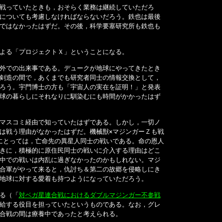
戦っていたときも，おそらく業務は継続していただろ
についても考慮しなければならないだろう。鉄也は最後
ではなかったはずだ。その後，科学要塞研究所も鉄也も
よる「プロジェクトＸ」ということになる。
外での出来事である。デュークが地球にやってきたとき
剣造の間で，あくまでも研究者同士の情報交換として，
ろう。宇門博士の方も「宇宙人の実在を証明！」と発表
球の暮らしにそれなりに馴染むにも時間がかかったはず
マスコミ経由で知っていたはずである。しかし，一切ノ
は戦う理由がなかったはずだ。機械獣×マジンガーＺも戦
にとっては，亡命先の異星人同士の戦いである。命の恩人
きに，積極的に原住民同士の戦いに介入する理由はどこ
中での戦いは内乱に過ぎなかったのかもしれない。マジ
合軍がやって来ると，仇討ち＆第二の故郷を侵略しにき
地球に対する愛着も持つようになっていただろう。
る（「
対ベガ星連合戦におけるダブルマジンガー不参戦
給する役目を担っていたというものである。なお，グレ
合戦の間は療養中であったと考えられる。