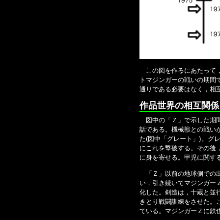
この図を作るにあたって
トマジンガーの戦いの期間
通りである必要はなく，相
作品世界の相互関係
図中の「Ｚ」で示した期間
話である。機械獣との戦い
た(図中「グレート」)。
にこれを撃破する。その後，
に身を寄せる。甲児に関す
「Ｚ」以前の地球側での出
い，引き続いてマジンガー
化した。剣造は，十蔵と並
きとり戦闘訓練をさせた。
ている。マジンガーＺに鉄