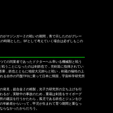
のがマジンガーＺの戦いの期間，青で示したのがグレー
の時期とした。SFとして考えていく場合は必ずしもこの
つての同業者であったドクターヘル率いる機械獣と戦う
と戦うことになったのは剣鉄也で，兜剣造に指揮されてい
に搭乗，鉄也とともに地獄大元帥らと戦い，剣蔵の犠牲の上
れる自作の円盤TFOに乗って日本に帰国，宇宙科学研究所
の発見，超合金Ｚの精製，光子力研究所の立ち上げを行
わるが，実験中の事故のため，重蔵は剣造をサイボーグ
所の建設を行うかたわら，孤児である鉄也とジュンをひ
の年齢差からいって，甲児が生まれて育つ期間と重なっ
ならなかったからだろう。