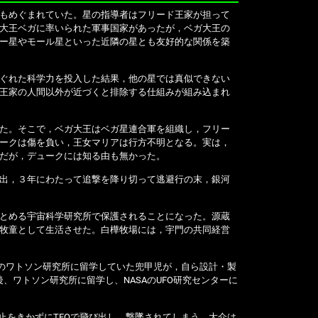
もめぐまれていた。星の指導者はフリード王家が担って
大王ベガに率いられた軍事国家があったが，ベガ大王の
ー星やモール星といった近隣の星とも友好的な関係を築
ぐれた科学力を投入した結果，他の星では真似できない
王家の人間以外が近づくと排除する仕組みが組み込まれ
た。そこで，ベガ大王はベガ星連合軍を組織し，フリー
ークは傷を負い，王女マリアは行方不明となる。実は，
だが，デュークには知る由も無かった。
出，３年にわたって追撃を降り切って逃避行の末，銀河
とめる宇宙科学研究所で保護されることになった。源蔵
牧童として生活させた。白樺牧場には，宇門の共同経営
Aのワトソン研究所に留学していた兜甲児が，自ら設計・製
、ワトソン研究所に留学し、NASAのUFO研究センターに
止をきかずにTFOで飛び出し，撃墜されてしまう。大介は