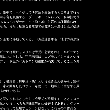
。途中で，もう少しで研究所を占領するところまで行っ
司令官も負傷する。ブラッキーにかわって，科学技術長
あるスペイザーが，空・海・地中対応の３種類作られ
なる。また，度重なる攻撃で研究所は一度ほとんど破壊
ン基地に移動してくる。ベガ星連合軍も，地球の海底深
ビーナは死亡，ズリルは甲児に射殺される。ルビーナが
児に止められる。宇門源蔵は，コズモスペシャルという
フリード星のベガトロン放射能が消失していることを知
），搭乗者：兜甲児（孫）という組み合わせから，製作
一家の開発したロボットを使って，地球上に生息する異
るわけである。
と認知されるとしたら，兜甲児が登場することと，ロボ
席という，あるる意味驚異的に優秀？である）。グレー
がそろって登場するシーンはない。これらの３作品を一