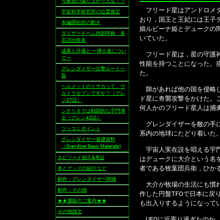
弓教授の成り上がり人生！？
フリード星はアンドロメダ
宇宙科学研究所の位置推定
おり，国王と王妃には王子
本編開始前の動き
娘ルビーナ姫とデュークの
ダイザーチーム内部呼称 各
いていた。
言語比較表
成果と評価と ー博士達につい
フリード星は，星の守護神
てー
性能を持つことになった。
グレンダイザー出撃ルート一
た。
覧
ヘルメットのトサカって、ウ
隙があれば他の国を侵略し
ルトラセブンですか？（グレ
ド星に奇襲攻撃をかけた。
ン27話）
何人かのフリード星人は捕
シナリオでは戦闘的な宇門博
士（グレン42話）
グレンダイザーを敵の手に
ツッコミポイント
系内の地球にたどり着いた
グレンダイザー基礎資料
（Grendizer Basic Materials)
宇宙人実在説を唱える宇門
エピソード紹介&考証
はデュークに大介という名
者である牧葉団兵衛，ひか
本とグッズの紹介など
創作：グレンダイザー関係
大介が牧場の生活にも慣れ
創作：その他
作した円盤TFOで日本に戻
★★通販のご案内★★
も出入りするようになって
その他雑文
UFOに近寄り過ぎたのか