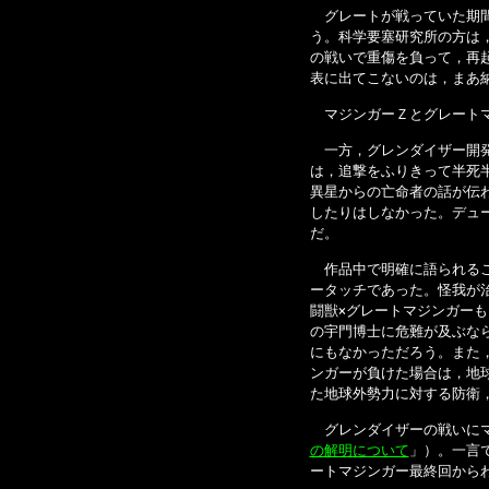
グレートが戦っていた期間
う。科学要塞研究所の方は
の戦いで重傷を負って，再
表に出てこないのは，まあ
マジンガーＺとグレートマ
一方，グレンダイザー開発
は，追撃をふりきって半死
異星からの亡命者の話が伝
したりはしなかった。デュ
だ。
作品中で明確に語られるこ
ータッチであった。怪我が
闘獣×グレートマジンガー
の宇門博士に危難が及ぶな
にもなかっただろう。また
ンガーが負けた場合は，地
た地球外勢力に対する防衛
グレンダイザーの戦いにマ
の解明について
」）。一言
ートマジンガー最終回から