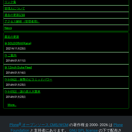
リンク集
管理人について
過去の更新記録
アクセス解析（管理者用）
News
最近の更新
GOLDORAK(Kana)
2021年11月23日
ご案内
2014年01月11日
12inch Duke Fleed
2014年01月16日
II-06話：衝撃のピラミッドパワー
2014年01月25日
II-05話：謎の原人大襲来
2014年01月25日
最
More…
近
の
更
新
®
-
Plone
オープンソース CMS/WCM
の著作権
©
2000- 2026 は
Plone
Foundation
と支持者にあります。
GNU GPL license
の下で配布さ