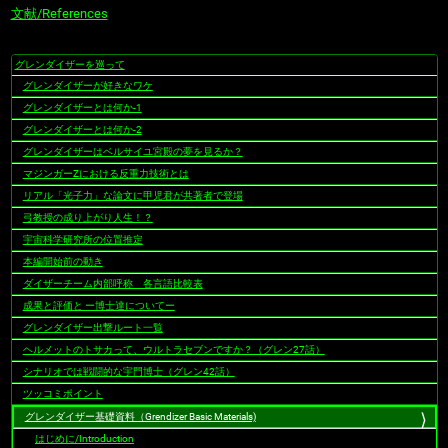
文献/References
グレンダイザーを巡って
ナ
グレンダイザーが好きなワケ
ビ
ゲ
グレンダイザーとは何か-1
ー
グレンダイザーとは何か-2
シ
グレンダイザーはベルサイユ宮殿の夢を見るか？
ョ
マジンガーZにおける反重力技術とは
ン
リアル「光子力」な論文に甲児君が共著者で登場
弓教授の成り上がり人生！？
宇宙科学研究所の位置推定
本編開始前の動き
ダイザーチーム内部呼称 各言語比較表
成果と評価と ー博士達についてー
グレンダイザー出撃ルート一覧
ヘルメットのトサカって、ウルトラセブンですか？（グレン27話）
シナリオでは戦闘的な宇門博士（グレン42話）
ツッコミポイント
グレンダイザー基礎資料（Grendizer Basic Materials)
はじめに/Introduction