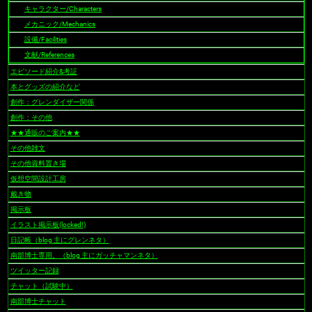
キャラクター/Characters
メカニック/Mechanics
設備/Facilities
文献/References
エピソード紹介&考証
本とグッズの紹介など
創作：グレンダイザー関係
創作：その他
★★通販のご案内★★
その他雑文
その他資料置き場
仮想空間設計工房
戴き物
掲示板
イラスト掲示板(locked!)
日記帳（blog 主にグレンネタ）
南部博士専用。（blog 主にガッチャマンネタ）
ツイッター記録
チャット（試験中）
南部博士チャット