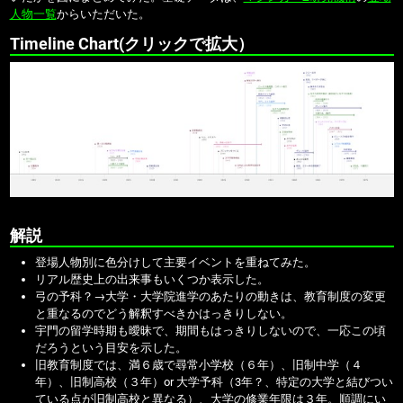
人物一覧
からいただいた。
Timeline Chart(クリックで拡大）
解説
登場人物別に色分けして主要イベントを重ねてみた。
リアル歴史上の出来事もいくつか表示した。
弓の予科？→大学・大学院進学のあたりの動きは、教育制度の変更
と重なるのでどう解釈すべきかはっきりしない。
宇門の留学時期も曖昧で、期間もはっきりしないので、一応この頃
だろうという目安を示した。
旧教育制度では、満６歳で尋常小学校（６年）、旧制中学（４
年）、旧制高校（３年）or 大学予科（3年？、特定の大学と結びつい
ている点が旧制高校と異なる）、大学の修業年限は３年。順調にい