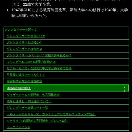
けば、22歳で大学卒業。
1947年GHQによる教育制度改革。新制大学への移行は1949年。大学
院は戦前からあった。
グレンダイザーを巡って
ナ
グレンダイザーが好きなワケ
ビ
ゲ
グレンダイザーとは何か-1
ー
グレンダイザーとは何か-2
シ
グレンダイザーはベルサイユ宮殿の夢を見るか？
ョ
マジンガーZにおける反重力技術とは
ン
リアル「光子力」な論文に甲児君が共著者で登場
弓教授の成り上がり人生！？
宇宙科学研究所の位置推定
本編開始前の動き
ダイザーチーム内部呼称 各言語比較表
成果と評価と ー博士達についてー
グレンダイザー出撃ルート一覧
ヘルメットのトサカって、ウルトラセブンですか？（グレン27話）
シナリオでは戦闘的な宇門博士（グレン42話）
ツッコミポイント