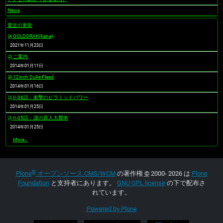
News
最近の更新
GOLDORAK(Kana)
2021年11月23日
ご案内
2014年01月11日
12inch Duke Fleed
2014年01月16日
II-06話：衝撃のピラミッドパワー
2014年01月25日
II-05話：謎の原人大襲来
2014年01月25日
最
More…
近
の
更
新
®
-
Plone
オープンソース CMS/WCM
の著作権
©
2000- 2026 は
Plone
Foundation
と支持者にあります。
GNU GPL license
の下で配布さ
れています。
Powered by Plone