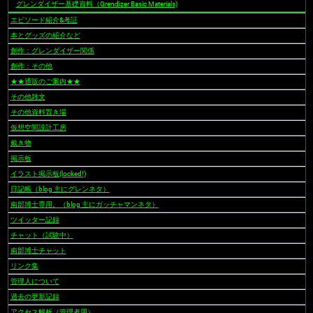
グレンダイザー基礎資料（Grendizer Basic Materials)
エピソード紹介&考証
本とグッズの紹介など
創作：グレンダイザー関係
創作：その他
★★通販のご案内★★
その他雑文
その他資料置き場
仮想空間設計工房
戴き物
掲示板
イラスト掲示板(locked!)
日記帳（blog 主にグレンネタ）
南部博士専用。（blog 主にガッチャマンネタ）
ツイッター記録
チャット（試験中）
南部博士チャット
リンク集
管理人について
過去の更新記録
アクセス解析（管理者用）