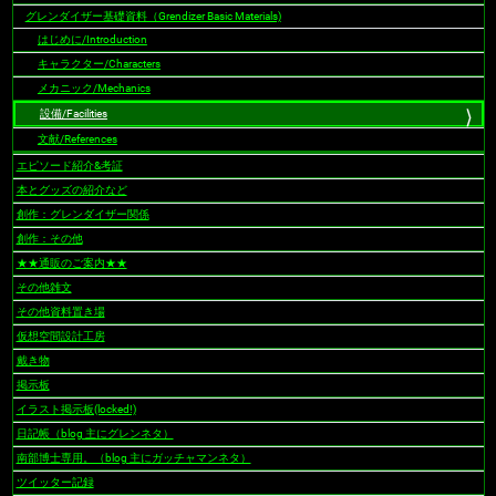
グレンダイザー基礎資料（Grendizer Basic Materials)
はじめに/Introduction
キャラクター/Characters
メカニック/Mechanics
設備/Facilities
文献/References
エピソード紹介&考証
本とグッズの紹介など
創作：グレンダイザー関係
創作：その他
★★通販のご案内★★
その他雑文
その他資料置き場
仮想空間設計工房
戴き物
掲示板
イラスト掲示板(locked!)
日記帳（blog 主にグレンネタ）
南部博士専用。（blog 主にガッチャマンネタ）
ツイッター記録