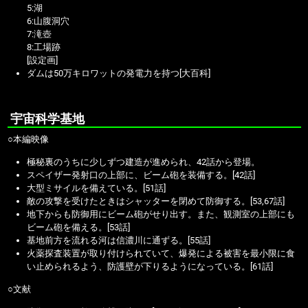
5:湖
6:山腹洞穴
7:滝壺
8:工場跡
[設定画]
ダムは50万キロワットの発電力を持つ[大百科]
宇宙科学基地
○本編映像
極秘裏のうちに少しずつ建造が進められ、42話から登場。
スペイザー発射口の上部に、ビーム砲を装備する。[42話]
大型ミサイルを備えている。[51話]
敵の攻撃を受けたときはシャッターを閉めて防御する。[53,67話]
地下からも防御用にビーム砲がせり出す。また、観測室の上部にも
ビーム砲を備える。[53話]
基地前方を流れる河は信濃川に通ずる。[55話]
火薬探査装置が取り付けられていて、爆発による被害を最小限に食
い止められるよう、防護壁が下りるようになっている。[61話]
○文献