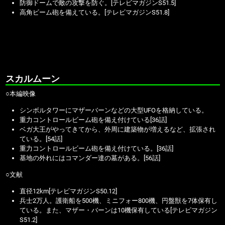
防御ドームで敵の攻撃を防ぐ。[テレビマガジンS51.5]
高角ビーム砲を備えている。[テレビマガジンS51.8]
スカルムーン
○本編映像
シンボルタワーにマザーバーンなどの大型UFOを格納している。
重力コントロールビーム砲を備え付けている[36話]
ベガ大王がやってきてから、外周に建築物が増えるなど、拡張され
ている。[54話]
重力コントロールビーム砲を備え付けている。[36話]
基地の外れにはコマンダー達の墓がある。[56話]
○文献
直径12km[テレビマガジンS50.12]
兵士2万人。護衛船を500機、ミニフォー800機、円盤獣を7体保有し
ている。また、マザー・バーンは10機保有している[テレビマガジン
S51.2]