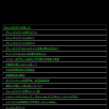
グレンダイザーを巡って
ナ
グレンダイザーが好きなワケ
ビ
ゲ
グレンダイザーとは何か-1
ー
グレンダイザーとは何か-2
シ
グレンダイザーはベルサイユ宮殿の夢を見るか？
ョ
マジンガーZにおける反重力技術とは
ン
リアル「光子力」な論文に甲児君が共著者で登場
弓教授の成り上がり人生！？
宇宙科学研究所の位置推定
本編開始前の動き
ダイザーチーム内部呼称 各言語比較表
成果と評価と ー博士達についてー
グレンダイザー出撃ルート一覧
ヘルメットのトサカって、ウルトラセブンですか？（グレン27話）
シナリオでは戦闘的な宇門博士（グレン42話）
ツッコミポイント