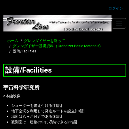
ログイン
ホーム
グレンダイザーを巡って
グレンダイザー基礎資料（Grendizer Basic Materials)
設備/Facilities
設備/Facilities
宇宙科学研究所
○本編映像
シューターを備え付ける[11話]
地下空洞を利用して発進ルートを設立[18話]
場所は八ヶ岳付近である[35話]
観測室は、建物の中に収納できる[35話]