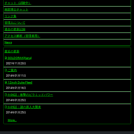
チャット（試験中）
南部博士チャット
リンク集
管理人について
過去の更新記録
アクセス解析（管理者用）
News
最近の更新
GOLDORAK(Kana)
2021年11月23日
ご案内
2014年01月11日
12inch Duke Fleed
2014年01月16日
II-06話：衝撃のピラミッドパワー
2014年01月25日
II-05話：謎の原人大襲来
2014年01月25日
最
More…
近
の
更