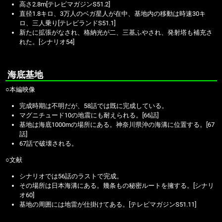
高さ2.8m[テレビマガジンS51.2]
直径1.8キロ、3万人のベガ星人が在中、基地内の移動は時速30キ
ロ、三人乗り[テレビランドS51.1]
新たに拡張がなされ、格納光が二、三基ふやされ、発射塔も補充さ
れた。[シナリオ54]
海底基地
○本編映像
完成時期は不明だが、58話では既に完成している。
マグニチュード10の地震にも耐えられる。[66話]
基地は海底1000mの場所にある。神奈川県沖の海溝に位置する。[67
話]
67話で破壊される。
○文献
シナリオでは56話のラストで完成。
その場所は日本海溝にある。幾条もの秘密ルートを擁する。[シナリ
オ60]
基地の周囲には地雷が仕掛けてある。[テレビマガジンS51.11]