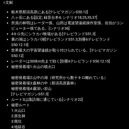
○文献
栃木県那須高原にある[テレビマガジンS50.12]
八ヶ岳にある[設定; 録音台本4; シナリオ18,25,35,37]
所員の林明はレーダー係、山田は電波望遠鏡操作室係、佐伯がコン
ピューター係である。[シナリオ36]
4キロ先にシラカバ牧場がある[テレビランドS51.3]
裏の湖はシラカバ湖[テレビランドS51.3;別冊6テレビランド
S50.12.15]
世界最大の宇宙望遠鏡が取り付けられている。[テレビマガジン
S50.12]
レーダーは500km先まで効く[
別冊6テレビランドS50.12.15]
秘密発着場1:火山の噴火口
秘密発着場2:山中の湖（研究所から数十キロ離れている）
秘密発着場3:森林の中（那須高原森林）
秘密発着場4:霧深い岩山
[テレビマガジンS51.3]
ルート3は諏訪湖に通じている[シナリオ22]
秘密ルート
1:火山口
2:原生林
3:廃坑
4:地獄谷