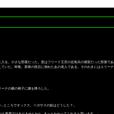
に入る。小さな部屋だった。昔はフリード王宮の近衛兵の個室だった部屋であ
えていた。昨晩、群衆の投石に倒れたあの老人である。そのわきにはエリーナ
リーナの横の椅子に腰を降ろした。
い…ところでオックス、ペガサスの奴はどうした？」
いつも馬鹿ではありませんから…きっとわかってくれると思います。」