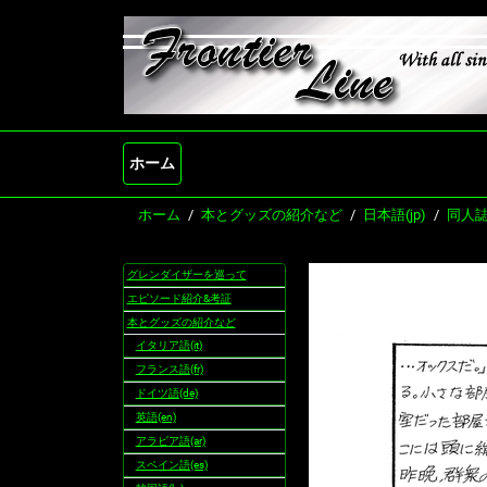
ホーム
ホーム
本とグッズの紹介など
日本語(jp)
同人
グレンダイザーを巡って
ナ
ビ
エピソード紹介&考証
ゲ
本とグッズの紹介など
ー
イタリア語(it)
シ
フランス語(fr)
ョ
ドイツ語(de)
ン
英語(en)
アラビア語(ar)
スペイン語(es)