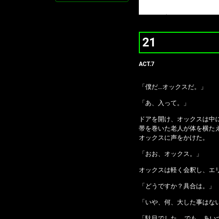
近
の
更
新
-
21
ACT.7
「僕だ…オックスだ。」
「あ、入って。」
ドアを開け、オックスは中
帯を巻いた老人が体を横た
オックスに声をかけた。
「おお、オックス。」
オックスは軽く会釈し、エ
「どうですか？具合は。」
「いや、何、大した事はな
「駄目でした‥…でも、あ