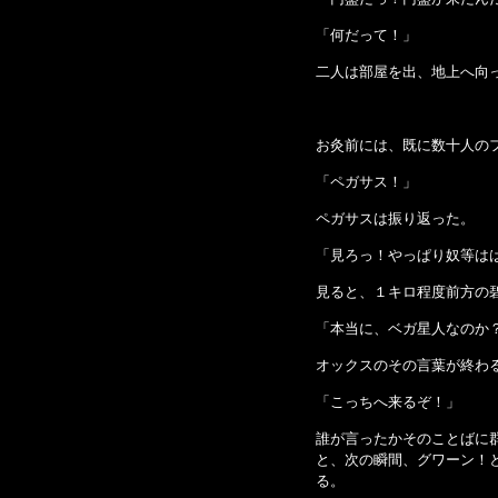
「何だって！」
二人は部屋を出、地上へ向
お灸前には、既に数十人の
「ペガサス！」
ペガサスは振り返った。
「見ろっ！やっぱり奴等は
見ると、１キロ程度前方の
「本当に、ベガ星人なのか
オックスのその言葉が終わ
「こっちへ来るぞ！」
誰が言ったかそのことばに
と、次の瞬間、グワーン！
る。