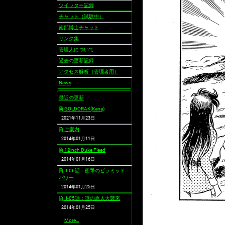
ツイッター記録
チャット（試験中）
南部博士チャット
リンク集
管理人について
過去の更新記録
アクセス解析（管理者用）
News
最近の更新
GOLDORAK(Kana)
2021年11月23日
ご案内
2014年01月11日
12inch Duke Fleed
2014年01月16日
II-06話：衝撃のピラミッド
パワー
2014年01月25日
II-05話：謎の原人大襲来
2014年01月25日
最
More…