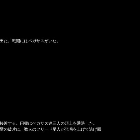
出た。戦闘にはペガサスがいた。
接近する。円盤はペガサス達三人の頭上を通過した。
壁の破片に、数人のフリード星人が悲鳴を上げて逃げ回