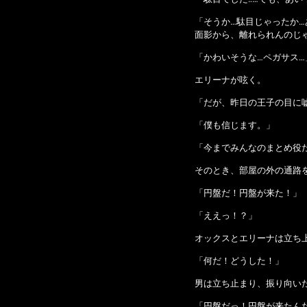
「そうか…駄目じゃったか
面影から、離れられんのじゃ
「かわいそうな…ペガサス…
エリーナが呟く。
「だが、昨日の王子の目に
「僕も信じます。」
「今までみんなのまとめ役
そのとき、部屋の外の通路
「円盤だ！円盤が来た！」
「ええっ！？」
オックスとエリーナは立ち
「何だ！どうした！」
男は立ち止まり、振り向い
「円盤だっ！円盤が来たん