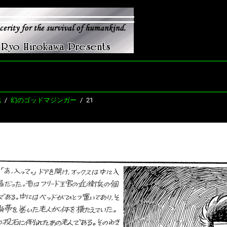
誌
幻のゴッドマジンガー
21