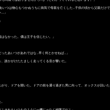
…あいつは物心もつかぬうちに病気で母親を亡くした…子供の頃から父親だけ
‥‥」
」
嘘はなかった。儂は王子を信じたい。」
だったあいつがあれではな…早く何とかせねば…」
を、誰かがけたたましく走ってくる音が響いた。
上がり、ドアを開いた。ドアの前を通り過ぎた男に向って、オックスが訊いた
た。
だ！それもいつものように一機じゃなく編隊でだ！」