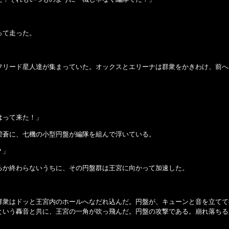
って走った。
フリード星人達が集まっていた。オックスとエリーナは群衆をかきわけ、前へ
はって来た！」
碧蒼に、七機の小型円盤が編隊を組んで浮いている。
？」
るか終わらないうちに、その円盤群は王宮に向かって加速した。
群衆はドッと王宮内のホールへなだれ込んだ。円盤が、キューンと音を立てて
という轟音と共に、王宮の一角が吹っ飛んだ。円盤の攻撃である。崩れ落ちる