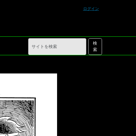
ログイン
サ
詳
検
イ
細
索
ト
検
を
索
検
索