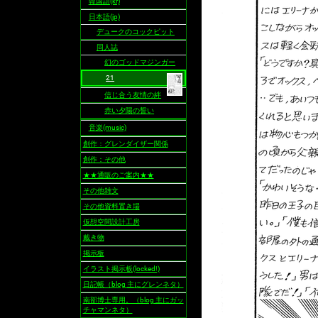
韓国語(kr)
日本語(jp)
デュークのコックピット
同人誌
幻のゴッドマジンガー
21
信じ合う友情の絆
赤い夕陽の誓い
音楽(music)
創作：グレンダイザー関係
創作：その他
★★通販のご案内★★
その他雑文
その他資料置き場
仮想空間設計工房
戴き物
掲示板
イラスト掲示板(locked!)
日記帳（blog 主にグレンネタ）
南部博士専用。（blog 主にガッ
チャマンネタ）