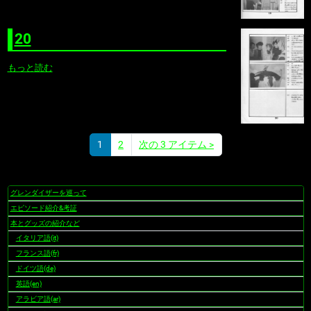
20
もっと読む
1
2
次の 3 アイテム
>
(現
在)
グレンダイザーを巡って
ナ
ビ
エピソード紹介&考証
ゲ
本とグッズの紹介など
ー
イタリア語(it)
シ
フランス語(fr)
ョ
ドイツ語(de)
ン
英語(en)
アラビア語(ar)