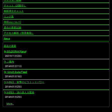
チャット（試験中）
南部博士チャット
リンク集
管理人について
過去の更新記録
アクセス解析（管理者用）
News
最近の更新
GOLDORAK(Kana)
2021年11月23日
ご案内
2014年01月11日
12inch Duke Fleed
2014年01月16日
II-06話：衝撃のピラミッドパワー
2014年01月25日
II-05話：謎の原人大襲来
2014年01月25日
最
More…
近
の