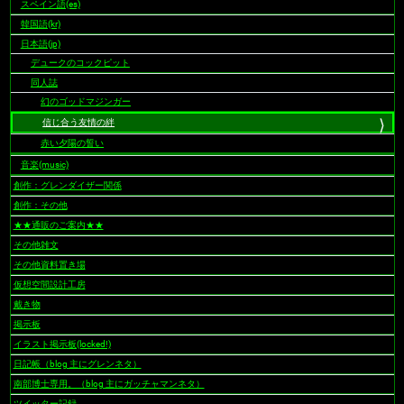
スペイン語(es)
韓国語(kr)
日本語(jp)
デュークのコックピット
同人誌
幻のゴッドマジンガー
信じ合う友情の絆
赤い夕陽の誓い
音楽(music)
創作：グレンダイザー関係
創作：その他
★★通販のご案内★★
その他雑文
その他資料置き場
仮想空間設計工房
戴き物
掲示板
イラスト掲示板(locked!)
日記帳（blog 主にグレンネタ）
南部博士専用。（blog 主にガッチャマンネタ）
ツイッター記録