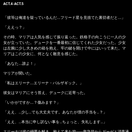
ACT.4-ACT.5
「彼等は俺達を疑っているんだ‥‥フリード星を見捨てた裏切者だと‥‥」
「ええっ？」
その時、マリアは人気を感じて振り返った。鉄格子の向こうに一人の少
女が立っていた。デュークを一番最初に信じてくれた少女だった。少女
は左腕に少し大きめの箱を抱え、牢の鍵を開けて中にはいって来た。マ
リアはこの少女に、何となく敵意を感じた。
「あなた‥‥誰よ！」
マリアが聞いた。
「私はエリーナ‥‥エリーナ・バルザギック。」
彼女はマリアにそう答え、デュークに近寄った。
「いかがですか‥‥？傷みます？」
「ええ、…少し…でも大丈夫です。あなたが僕の手当を…？」
「ええ、…本当に申し訳ない事を…ちょっと、失礼します…」
エリーナは彼の繃帯を解き、抱えて来た箱------救急箱からガーゼと消毒液