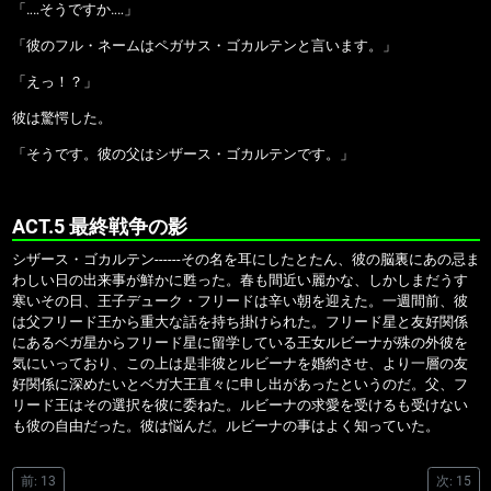
「‥‥そうですか‥‥」
「彼のフル・ネームはペガサス・ゴカルテンと言います。」
「えっ！？」
彼は驚愕した。
「そうです。彼の父はシザース・ゴカルテンです。」
ACT.5 最終戦争の影
シザース・ゴカルテン------その名を耳にしたとたん、彼の脳裏にあの忌ま
わしい日の出来事が鮮かに甦った。春も間近い麗かな、しかしまだうす
寒いその日、王子デューク・フリードは辛い朝を迎えた。一週間前、彼
は父フリード王から重大な話を持ち掛けられた。フリード星と友好関係
にあるベガ星からフリード星に留学している王女ルビーナが殊の外彼を
気にいっており、この上は是非彼とルビーナを婚約させ、より一層の友
好関係に深めたいとベガ大王直々に申し出があったというのだ。父、フ
リード王はその選択を彼に委ねた。ルビーナの求愛を受けるも受けない
も彼の自由だった。彼は悩んだ。ルビーナの事はよく知っていた。
前: 13
次: 15