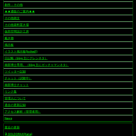
創作：その他
★★通販のご案内★★
その他雑文
その他資料置き場
仮想空間設計工房
戴き物
掲示板
イラスト掲示板(locked!)
日記帳（blog 主にグレンネタ）
南部博士専用。（blog 主にガッチャマンネタ）
ツイッター記録
チャット（試験中）
南部博士チャット
リンク集
管理人について
過去の更新記録
アクセス解析（管理者用）
News
最近の更新
GOLDORAK(Kana)