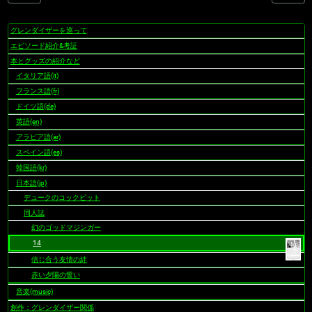
グレンダイザーを巡って
ナ
ビ
エピソード紹介&考証
ゲ
本とグッズの紹介など
ー
イタリア語(it)
シ
フランス語(fr)
ョ
ドイツ語(de)
ン
英語(en)
アラビア語(ar)
スペイン語(es)
韓国語(kr)
日本語(jp)
デュークのコックピット
同人誌
幻のゴッドマジンガー
14
信じ合う友情の絆
赤い夕陽の誓い
音楽(music)
創作：グレンダイザー関係