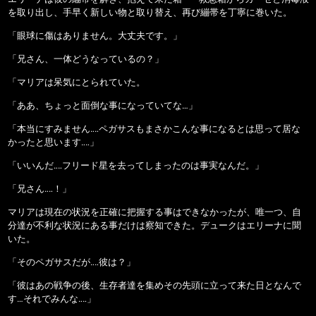
を取り出し、手早く新しい物と取り替え、再び繃帯を丁寧に巻いた。
「眼球に傷はありません。大丈夫です。」
「兄さん、一体どうなっているの？」
「マリアは呆気にとられていた。
「ああ、ちょっと面倒な事になっていてな…」
「本当にすみません‥‥ペガサスもまさかこんな事になるとは思って居な
かったと思います‥‥」
「いいんだ‥‥フリード星を去ってしまったのは事実なんだ。」
「兄さん‥‥！」
マリアは現在の状況を正確に把握する事はできなかったが、唯一つ、自
分達が不利な状況にある事だけは察知できた。デュークはエリーナに聞
いた。
「そのペガサスだが‥‥彼は？」
「彼はあの戦争の後、生存者達を集めその先頭に立って来た日となんで
す…それでみんな‥‥」