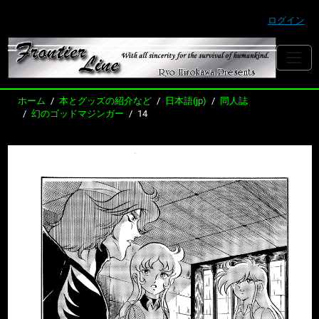
ログイン
ホーム
本とグッズの紹介など
日本語(jp)
同人誌
幻のゴッドマジンガー
14