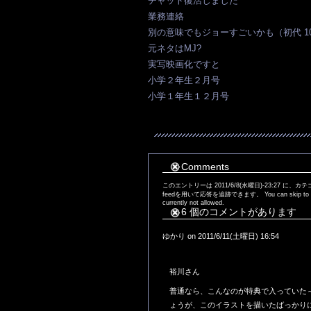
チャット復活しました
業務連絡
別の意味でもジョーすごいかも（初代 1
元ネタはMJ?
実写映画化ですと
小学２年生２月号
小学１年生１２月号
Comments
このエントリーは 2011/6/8(水曜日)-23:27 に、カ
feedを用いて応答を追跡できます。 You can skip to the en
currently not allowed.
6 個のコメントがあります
ゆかり on 2011/6/11(土曜日) 16:54
裕川さん
普通なら、こんなのが特典で入っていた
ょうが、このイラストを描いたばっかり