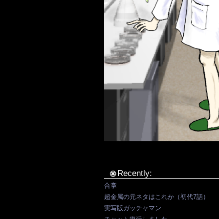
Recently:
合掌
超金属の元ネタはこれか（初代7話）
実写版ガッチャマン