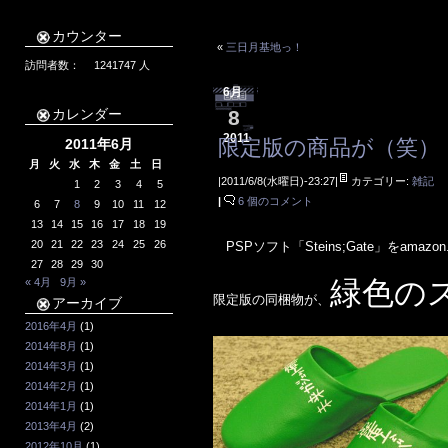
カウンター
«
三日月基地っ！
訪問者数：
1241747
人
6月
カレンダー
8
2011
限定版の商品が（笑）
2011年6月
月
火
水
木
金
土
日
|2011/6/8(水曜日)-23:27|
カテゴリー:
雑記
1
2
3
4
5
|
6 個のコメント
6
7
8
9
10
11
12
13
14
15
16
17
18
19
20
21
22
23
24
25
26
PSPソフト「Steins;Gate」をama
27
28
29
30
緑色の
« 4月
9月 »
限定版の同梱物が、
アーカイブ
2016年4月
(1)
2014年8月
(1)
2014年3月
(1)
2014年2月
(1)
2014年1月
(1)
2013年4月
(2)
2012年10月
(1)