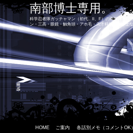
南部博士専用。
科学忍者隊ガッチャマン（初代、II、F）の南部博士
ン・三高・眼鏡・触角頭・アホ毛・天才科学者で紳士
HOME
ご案内
各話別メモ（コメントOK