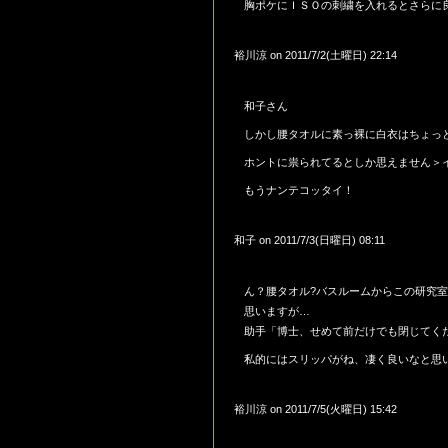
胸ポケにＩＳＯの刺繍を入れるとさらに
裕川涼 on 2011/7/2(土曜日) 22:14
和子さん
しかし腰タオルに素っ裸に白衣はちょっ
ホントに祟られてるとしか思えません＞
もうナンテコッタイ！
和子 on 2011/7/3(日曜日) 08:11
ん？腰タオル?バスルームからこの研究
思いますが…
助手「博士、せめて前だけでも閉じてく
私的にはスリッパがね、凄く良いなと思
裕川涼 on 2011/7/5(火曜日) 15:42