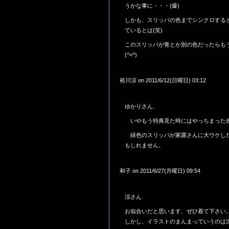
うかな事に・・・(爆)
しかも、スリッパの色までシンクロする
ているとは(笑)
このスリッパが青とか別の色だったらも
(^<^)
裕川涼 on 2011/6/12(日曜日) 03:12
ゆかりさん、
いやもう特典見た時にはやっちまった
緑色のスリッパが家露さんに大ウケし
もしれません。
和子 on 2011/6/27(月曜日) 09:54
涼さん
お似合いだと思います、ぜひ着て下さい
しかし、イラストのまんまっていうのは