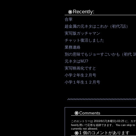
Recently:
合掌
超金属の元ネタはこれか（初代7話）
実写版ガッチャマン
チャット復活しました
業務連絡
別の意味でもジョーすごいかも（初代 1
元ネタはMJ?
実写映画化ですと
小学２年生２月号
小学１年生１２月号
Comments
このエントリーは 2010/6/17(木曜日)-03:25 に、
feedを用いて応答を追跡できます。 You can skip to the en
currently not allowed.
1 個のコメントがあります