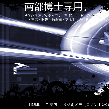
南部博士専用。
科学忍者隊ガッチャマン（初代、II、F）の南部博士
ン・三高・眼鏡・触角頭・アホ毛・天才科学者で紳士
HOME
ご案内
各話別メモ（コメントOK