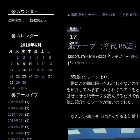
カウンター
«
南部博士とデーモン博士の争い（初代 84話
訪問者数：
1242812
人
6月
カレンダー
17
2010
紙テープ（初代 85話
2010年6月
月
火
水
木
金
土
日
|2010/6/17(木曜日)-03:25|
カテゴリー:
初代
1
2
3
4
5
6
|
1 個のコメント
7
8
9
10
11
12
13
14
15
16
17
18
19
20
21
22
23
24
25
26
27
85話の１シーンより。
28
29
30
別にこの回に限ったわけじゃないので
« 5月
7月 »
を紹介してみます。わざわざこの回をと
アーカイブ
はせっせと紙テープを読んでるだけで台
他に紹介するシーンが無いのでした。
2016年4月
(1)
2014年8月
(1)
2014年3月
(1)
なんだか眠たそうに読んでる南部博士
2014年2月
(1)
2014年1月
(1)
2013年4月
(2)
2012年10月
(1)