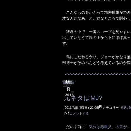
こんなものをかぶって精密射撃ができ
才なんだなあ、と、妙なところで関心し
諸君の中で、一番スコープを見やすい
出していなくて顔の上から下にほぼ真っ
す。
鳥にこだわる余り、ジョーがかなり無
部博士がそのへんどう考えているのか問
4月
8
2013
元ネタはMJ?
|2013/4/8(月曜日)-22:06|
カテゴリー:
初代
,
|
コメントする
だいぶ前に、
気分は赤親父、の筈が……