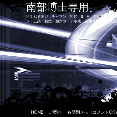
南部博士専用。
科学忍者隊ガッチャマン（初代、II、F）の南部博士
ン・三高・眼鏡・触角頭・アホ毛・天才科学者で紳士
HOME
ご案内
各話別メモ（コメントOK