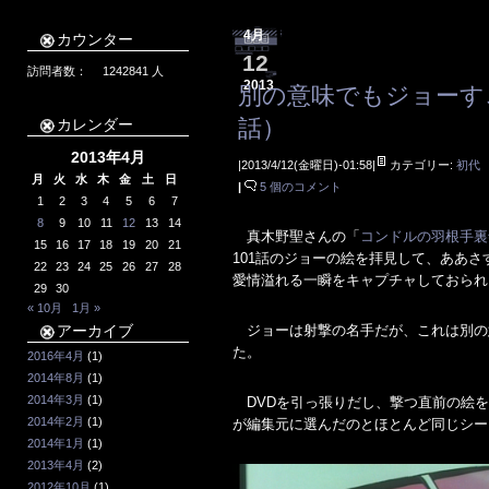
4月
カウンター
12
訪問者数：
1242841
人
2013
別の意味でもジョーすご
話）
カレンダー
2013年4月
|2013/4/12(金曜日)-01:58|
カテゴリー:
初代
月
火
水
木
金
土
日
|
5 個のコメント
1
2
3
4
5
6
7
8
9
10
11
12
13
14
真木野聖さんの「
コンドルの羽根手裏
15
16
17
18
19
20
21
101話のジョーの絵を拝見して、ああ
22
23
24
25
26
27
28
愛情溢れる一瞬をキャプチャしておられ
29
30
« 10月
1月 »
アーカイブ
ジョーは射撃の名手だが、これは別の
た。
2016年4月
(1)
2014年8月
(1)
2014年3月
(1)
DVDを引っ張りだし、撃つ直前の絵を
2014年2月
(1)
が編集元に選んだのとほとんど同じシー
2014年1月
(1)
2013年4月
(2)
2012年10月
(1)