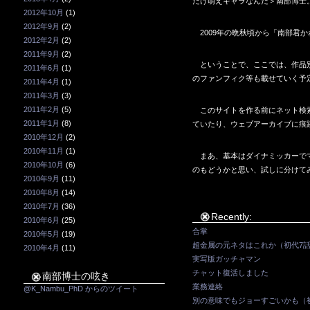
だけ萌えキャラなんだ＞南部博士
2012年10月
(1)
2012年9月
(2)
2009年の晩秋頃から「南部君
2012年2月
(2)
2011年9月
(2)
ということで、ここでは、作品別
2011年6月
(1)
のファンフィク等も載せていく予
2011年4月
(1)
2011年3月
(3)
2011年2月
(5)
このサイトを作る前にネット検索
2011年1月
(8)
ていたり、ウェブアーカイブに痕
2010年12月
(2)
2010年11月
(1)
まあ、基本はダイナミッカーでマ
2010年10月
(6)
のもどうかと思い、試しに分けて
2010年9月
(11)
2010年8月
(14)
2010年7月
(36)
Recently:
2010年6月
(25)
合掌
2010年5月
(19)
超金属の元ネタはこれか（初代7
2010年4月
(11)
実写版ガッチャマン
チャット復活しました
南部博士の呟き
業務連絡
@K_Nambu_PhD からのツイート
別の意味でもジョーすごいかも（初代