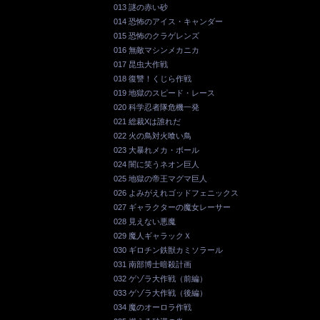
013 謎の赤い砂
014 恐怖のアイス・キャンダー
015 恐怖のクラゲレンズ
016 無敵マシンメカニカ
017 昆虫大作戦
018 復讐！くじら作戦
019 地獄のスピード・レース
020 科学忍者隊危機一発
021 総裁Xは誰れだ
022 火の鳥対火喰い鳥
023 大暴れメカ・ボール
024 闇に笑うネオン巨人
025 地獄の帝王マグマ巨人
026 よみがえれゴッドフェニックス
027 ギャラクターの魔女レーサー
028 見えない悪魔
029 魔人ギャラックＸ
030 ギロチン鉄獣カミソラール
031 南部博士暗殺計画
032 ゲゾラ大作戦（前編）
033 ゲゾラ大作戦（後編）
034 魔のオーロラ作戦