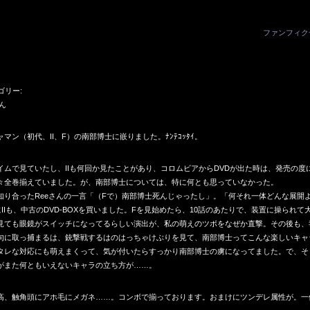
ファンフィク
ゴリー:
ん
ン（初代、II、F）の南部博士に嵌りました。ﾅﾝﾃｺｯﾀｲ。
ムで見ていたし、IIも何回か見たことがあり、コロムビアからDVDが出た時は、発売の度
々全巻揃えていました。が、南部博士については、特に何とも思っていなかった。
り合ったReeさんの一言「（Fで）南部博士死んじゃったし」。「何それ一体どんな展開
IIも、中古のDVD-BOXを買いました。Fを見始めたら、10話のあたりで、装置に操られて
見ても眼鏡がスイッチになってるらしい演出が、私の萌えのツボをなぜか直撃。その後も、
句に取っ捕まるは、銃撃戦するはのはっちゃけぶりを見て、南部博士ってこんな楽しいキャ
タレな対応にも萌えまくって、気が付いたらすっかり南部博士の虜になってました。で、そ
がまた何ともいえないキャラの立ち方が……。
、触角頭にアホ毛にメガネ……。コンボで揃っております。おまけにツンデレ属性が。一