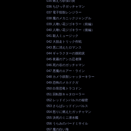
035 燃えろ砂漠の炎
036 ちびっ子ガッチャマン
037 電子怪獣レンジラー
038 魔のメカニックジャングル
039 人喰い花ジゴキラー（前編）
040 人喰い花ジゴキラー（後編）
041 殺人ミュージック
042 大脱走トリック作戦
043 悪に消えたロマンス
044 ギャラクターの挑戦状
045 夜霧のアシカ忍者隊
046 死の谷のガッチャマン
047 悪魔のエアー・ライン
048 カメラ鉄獣シャッターキラー
049 恐怖のメカドクガ
050 白骨恐竜トラコドン
051 回転獣キャタローラー
052 レッドインパルスの秘密
053 さらばレッドインパルス
054 怒りに燃えたガッチャマン
055 決死のミニ潜水艦
056 うらみのバードミサイル
057 魔の白い海