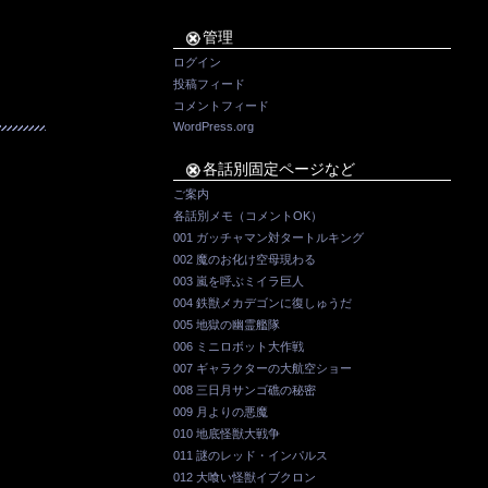
管理
ログイン
投稿フィード
コメントフィード
WordPress.org
各話別固定ページなど
ご案内
各話別メモ（コメントOK）
001 ガッチャマン対タートルキング
002 魔のお化け空母現わる
003 嵐を呼ぶミイラ巨人
004 鉄獣メカデゴンに復しゅうだ
005 地獄の幽霊艦隊
006 ミニロボット大作戦
007 ギャラクターの大航空ショー
008 三日月サンゴ礁の秘密
009 月よりの悪魔
010 地底怪獣大戦争
011 謎のレッド・インパルス
012 大喰い怪獣イブクロン