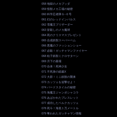
058 地獄のメカブッダ
059 怪獣メカ工場の秘密
060 科学忍者隊Ｇ−６号
061 幻のレッドインパルス
062 雪魔王ブリザーダー
063 皆殺しのメカ魔球
064 死のクリスマスプレゼント
065 合成鉄獣スーパーベム
066 悪魔のファッションショー
067 必殺！ガッチャマンファイヤー
068 粒子鉄獣ミクロサターン
069 月下の墓場
070 合体！死神少女
071 不死身の総裁X
072 大群！ミニ鉄獣の襲来
073 カッツェを追撃せよ！
074 バードスタイルの秘密
075 海魔王ジャンボシャコラ
076 あばかれたブレスレット
077 成功したベルクカッツェ
078 死斗！海底１万メートル
079 奪われたガッチャマン情報