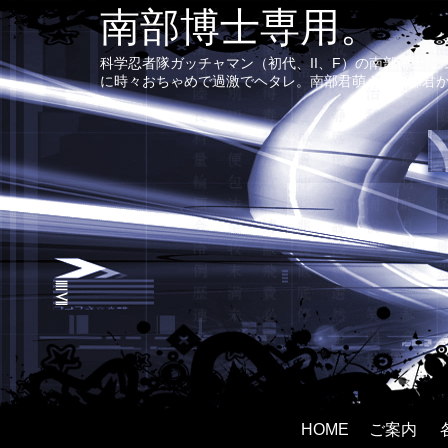
南部博士専用。
科学忍者隊ガッチャマン（初代、II、F）の南部博士
に時々おちゃめで過激でヘタレ。南部君萌え〜南部君
HOME
ご案内