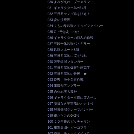
080 よみがえれ！ブーメラン
081 ギャラクター島の決斗
082 三日月サンゴ礁を狙え！
083 炎の決死圏
084 くもの巣鉄獣スモッグファイバー
085 G-4号はあいつだ
086 ギャラクターの買占め作戦
087 三段合体鉄獣パトギラー
088 鉄獣スネーク828
089 三日月基地に罠を張れ
090 装甲鉄獣マタンガー
091 三日月基地爆破計画完了
092 三日月基地の最後 ★
093 逆襲！地中魚雷作戦
094 電魔獣アングラー
095 合体忍者大魔神
096 ギャラクター本部に突入せよ
097 明日なき宇宙船レオナ３号
098 球形鉄獣グレープボンバー
099 傷だらけのG-2号
100 ２０年後のガッチャマン
101 狙撃集団ヘビーコブラ
102 逆転！チェックメイトX