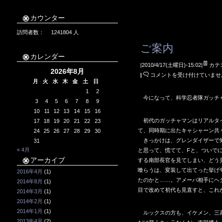
カウンター
訪問者数：
1241804
人
ご案内
カレンダー
|2010/4/17(土曜日)-15:02|
カテ
2026年8月
ご
|
コメントを受け付けていませ
月
火
水
木
金
土
日
案
1
2
内
今になって、科学忍者隊ガッチャマ
3
4
5
6
7
8
9
は
10
11
12
13
14
15
16
初代のガッチャマンはリアルタイ
17
18
19
20
21
22
23
て、同時期に出たキャシャーン共
24
25
26
27
28
29
30
きっかけは、グレンダイザーで知
31
« 4月
と思って、慌てて、Fと、ついでに
アーカイブ
する南部長官を見てしまい、どう
喰らうは、変装して出てった挙げ
2016年4月
(1)
たのかと……。アメーバ相手にヘ
2014年8月
(1)
目で改めて初代も見直すと、これ
2014年3月
(1)
2014年2月
(1)
2014年1月
(1)
ルックスの方も、イケメン、三高
2013年4月
(2)