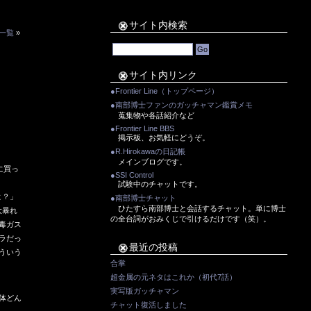
サイト内検索
一覧
»
サイト内リンク
●Frontier Line（トップページ）
●南部博士ファンのガッチャマン鑑賞メモ
蒐集物や各話紹介など
●Frontier Line BBS
掲示板、お気軽にどうぞ。
●R.Hirokawaの日記帳
メインブログです。
に買っ
●SSI Control
試験中のチャットです。
よ？」
●南部博士チャット
ひたすら南部博士と会話するチャット。単に博士
大暴れ
の全台詞がおみくじで引けるだけです（笑）。
毒ガス
ラだっ
最近の投稿
ういう
合掌
超金属の元ネタはこれか（初代7話）
実写版ガッチャマン
体どん
チャット復活しました