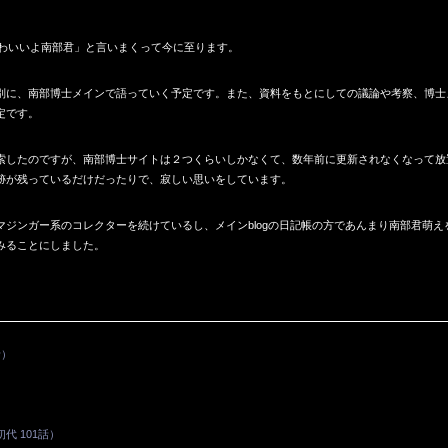
。
かわいいよ南部君」と言いまくって今に至ります。
に、南部博士メインで語っていく予定です。また、資料をもとにしての議論や考察、博士
定です。
したのですが、南部博士サイトは２つくらいしかなくて、数年前に更新されなくなって放
跡が残っているだけだったりで、寂しい思いをしています。
ジンガー系のコレクターを続けているし、メインblogの日記帳の方であんまり南部君萌え
みることにしました。
話）
 101話）