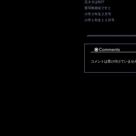
元ネタはMJ?
実写映画化ですと
小学２年生２月号
小学１年生１２月号
Comments
コメントは受け付けていませ