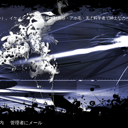
ン）。イケメン・三高・眼鏡・触角頭・アホ毛・天才科学者で紳士なの
内
管理者にメール