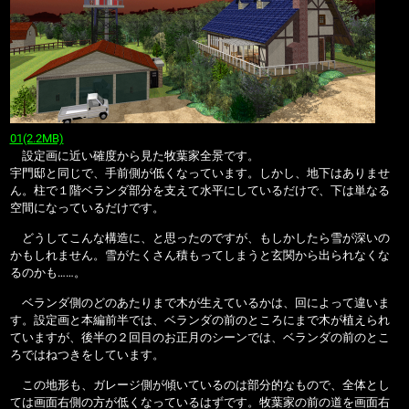
01(2.2MB)
設定画に近い確度から見た牧葉家全景です。
宇門邸と同じで、手前側が低くなっています。しかし、地下はありませ
ん。柱で１階ベランダ部分を支えて水平にしているだけで、下は単なる
空間になっているだけです。
どうしてこんな構造に、と思ったのですが、もしかしたら雪が深いの
かもしれません。雪がたくさん積もってしまうと玄関から出られなくな
るのかも……。
ベランダ側のどのあたりまで木が生えているかは、回によって違いま
す。設定画と本編前半では、ベランダの前のところにまで木が植えられ
ていますが、後半の２回目のお正月のシーンでは、ベランダの前のとこ
ろではねつきをしています。
この地形も、ガレージ側が傾いているのは部分的なもので、全体とし
ては画面右側の方が低くなっているはずです。牧葉家の前の道を画面右