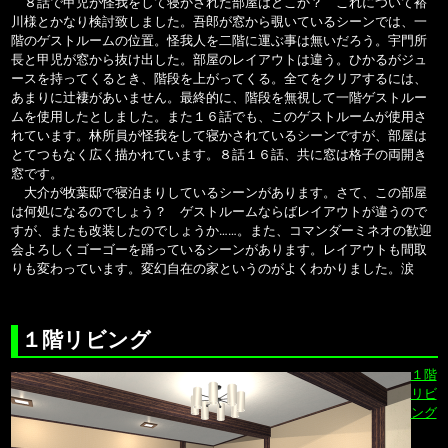
８話で甲児が怪我をして寝かされた部屋はどこか？ これについて裕
川様とかなり検討致しました。吾郎が窓から覗いているシーンでは、一
階のゲストルームの位置。怪我人を二階に運ぶ事は無いだろう。宇門所
長と甲児が窓から抜け出した。部屋のレイアウトは違う。ひかるがジュ
ースを持ってくるとき、階段を上がってくる。全てをクリアするには、
あまりに辻褄があいません。最終的に、階段を無視して一階ゲストルー
ムを使用したとしました。また１６話でも、このゲストルームが使用さ
れています。林所員が怪我をして寝かされているシーンですが、部屋は
とてつもなく広く描かれています。８話１６話、共に窓は格子の両開き
窓です。
大介が牧葉邸で寝泊まりしているシーンがあります。さて、この部屋
は何処になるのでしょう？ ゲストルームならばレイアウトが違うので
すが、またも改装したのでしょうか……。また、コマンダーミネオの歓迎
会よろしくゴーゴーを踊っているシーンがあります。レイアウトも間取
りも変わっています。変幻自在の家というのがよくわかりました。涙
１階リビング
１階
リビ
ング