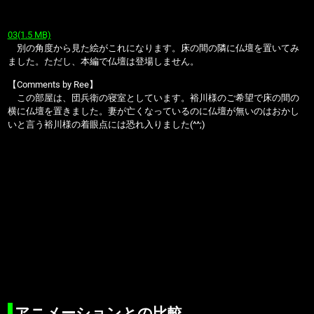
03(1.5 MB)
別の角度から見た絵がこれになります。床の間の隣に仏壇を置いてみ
ました。ただし、本編で仏壇は登場しません。
【Comments by Ree】
この部屋は、団兵衛の寝室としています。裕川様のご希望で床の間の
横に仏壇を置きました。妻が亡くなっているのに仏壇が無いのはおかし
いと言う裕川様の着眼点には恐れ入りました(^^;)
アニメーションとの比較