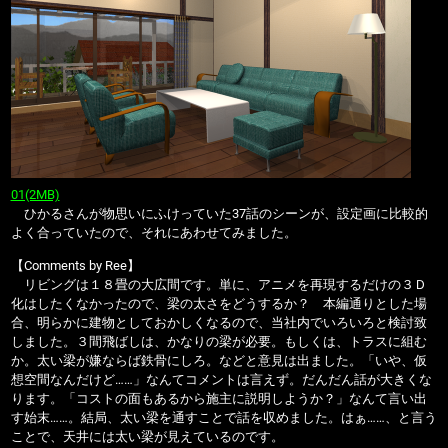
01(2MB)
ひかるさんが物思いにふけっていた37話のシーンが、設定画に比較的
よく合っていたので、それにあわせてみました。
【Comments by Ree】
リビングは１８畳の大広間です。単に、アニメを再現するだけの３Ｄ
化はしたくなかったので、梁の太さをどうするか？ 本編通りとした場
合、明らかに建物としておかしくなるので、当社内でいろいろと検討致
しました。３間飛ばしは、かなりの梁が必要。もしくは、トラスに組む
か。太い梁が嫌ならば鉄骨にしろ。などと意見は出ました。「いや、仮
想空間なんだけど……」なんてコメントは言えず。だんだん話が大きくな
ります。「コストの面もあるから施主に説明しようか？」なんて言い出
す始末……。結局、太い梁を通すことで話を収めました。はぁ……、と言う
ことで、天井には太い梁が見えているのです。