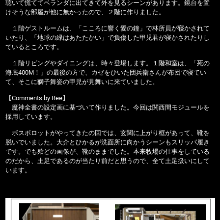
聴いて慌ててベランダに出てきて外を見るシーンがあります。鏡台を置
けそうな部屋が他に無かったので、２階に作りました。
１階ゲストルームは、「こころに響く愛の鐘」で林所員が寝かされて
いたり、「地球の緑はあたたかい」で負傷した甲児君が寝かされたりし
ているところです。
１階リビングやダイニングは、時々登場します。１階和室は、「死の
海底400M！」の最後の方で、カゼをひいた団兵衛さんが布団で寝てい
て、そこに獅子舞姿の甲児が見舞いに来ていました。
【Comments by Ree】
魔神全書の設定画に基づいて作りました。今回は関西間モジュールを
採用しています。
ボスボロットがやってきたの回では、玄関に上がり框があって、靴を
脱いでいました。大介とひかるが洗面所に向かうシーンもスリッパ履き
です。でも殆どの画像が、靴のままでした。本来牧場の仕事をしている
のだから、土足であるのが当たり前だと思うので、全て土足扱いにして
います。