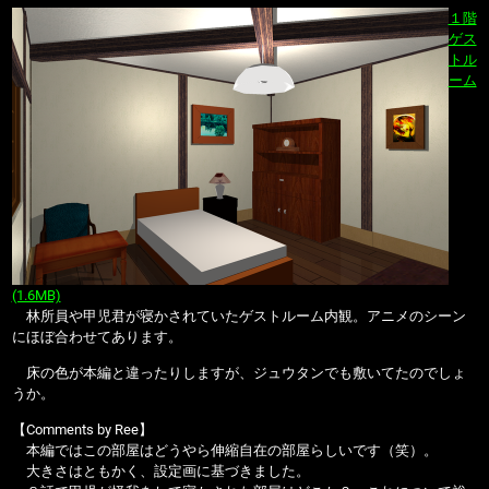
１階
ゲス
トル
ーム
(1.6MB)
林所員や甲児君が寝かされていたゲストルーム内観。アニメのシーン
にほぼ合わせてあります。
床の色が本編と違ったりしますが、ジュウタンでも敷いてたのでしょ
うか。
【Comments by Ree】
本編ではこの部屋はどうやら伸縮自在の部屋らしいです（笑）。
大きさはともかく、設定画に基づきました。