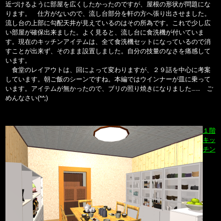
近づけるように部屋を広くしたかったのですが、屋根の形状が問題にな
ります。 仕方がないので、流し台部分を軒の方へ張り出させました。
流し台の上部に勾配天井が見えているのはその所為です。これで少し広
い部屋が確保出来ました。よく見ると、流し台に食洗機が付いていま
す。現在のキッチンアイテムは、全て食洗機セットになっているので消
すことが出来ず、そのまま設置しました。自分の技量のなさを痛感して
います。
食堂のレイアウトは、回によって変わりますが、２９話を中心に考案
しています。朝ご飯のシーンですね。本編ではウインナーが皿に乗って
います。アイテムが無かったので、ブリの照り焼きになりました…… ご
めんなさい(^^;)
１階
キッ
チン