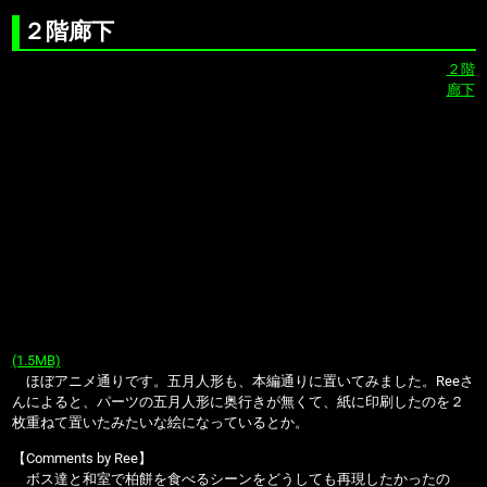
２階廊下
２階
廊下
(1.5MB)
ほぼアニメ通りです。五月人形も、本編通りに置いてみました。Reeさ
んによると、パーツの五月人形に奥行きが無くて、紙に印刷したのを２
枚重ねて置いたみたいな絵になっているとか。
【Comments by Ree】
ボス達と和室で柏餅を食べるシーンをどうしても再現したかったの