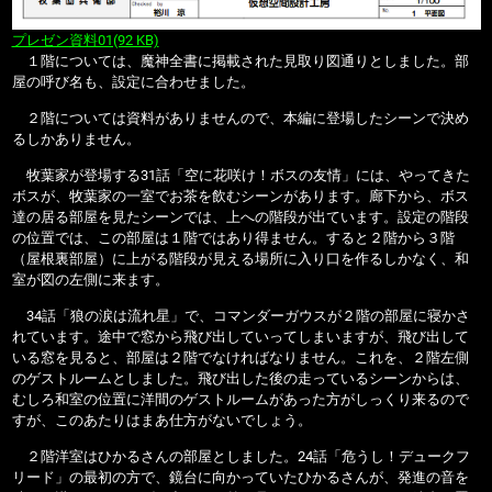
プレゼン資料01(92 KB)
１階については、魔神全書に掲載された見取り図通りとしました。部
屋の呼び名も、設定に合わせました。
２階については資料がありませんので、本編に登場したシーンで決め
るしかありません。
牧葉家が登場する31話「空に花咲け！ボスの友情」には、やってきた
ボスが、牧葉家の一室でお茶を飲むシーンがあります。廊下から、ボス
達の居る部屋を見たシーンでは、上への階段が出ています。設定の階段
の位置では、この部屋は１階ではあり得ません。すると２階から３階
（屋根裏部屋）に上がる階段が見える場所に入り口を作るしかなく、和
室が図の左側に来ます。
34話「狼の涙は流れ星」で、コマンダーガウスが２階の部屋に寝かさ
れています。途中で窓から飛び出していってしまいますが、飛び出して
いる窓を見ると、部屋は２階でなければなりません。これを、２階左側
のゲストルームとしました。飛び出した後の走っているシーンからは、
むしろ和室の位置に洋間のゲストルームがあった方がしっくり来るので
すが、このあたりはまあ仕方がないでしょう。
２階洋室はひかるさんの部屋としました。24話「危うし！デュークフ
リード」の最初の方で、鏡台に向かっていたひかるさんが、発進の音を