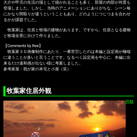
大介や甲児の生活の場として描かれることも多く、部屋の内部が何度も
登場しました。しかし、当時のアニメーションにありがちな、シーン毎
にかなり間取りが違うということもあり、どのようにつじつまを合わせ
るかが課題でした。
牧葉家は、住居と牧場の建物があります。ですから、住居となる建物
と牧場全景に分けて作りました。
【Comments by Ree】
牧葉家３Ｄ画像制作にあたり、一番苦労したのは本編と設定画が極端
に違うことが多いと言うことです。なるべく設定画を中心に、本編に出
来るだけ違和感が出ない様に考案しました。
参考家屋：我が家の本宅と小屋（笑）
牧葉家住居外観
外観