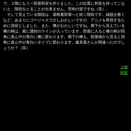
で、２階にもう一部屋和室を作りました。この位置に和室を持ってこな
いと、階段をとることが出来ません。苦肉の策ですね（笑）。
そして見えている階段は、屋根裏部屋へと続く階段です。絨毯を敷く
など、あまりにゴージャスで少しおかしいですが、アニメを再現するた
めに現状としました。また、襖がおかしいですね。廊下から見えている
襖の柄は、紫に濃紺のラインが入っています。部屋に入ると襖の柄が四
角に真ん中が青白い襖に変わります。廊下の襖も、部屋側から見ると四
角に真ん中が青白いタイプに変わります。建具屋さんが間違ったのでし
ょうか？（笑）
２階
和室