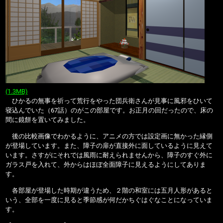
(1.3MB)
ひかるの無事を祈って荒行をやった団兵衛さんが見事に風邪をひいて
寝込んでいた（67話）のがこの部屋です。お正月の回だったので、床の
間に鏡餅を置いてみました。
後の比較画像でわかるように、アニメの方では設定画に無かった縁側
が登場しています。また、障子の扉が直接外に面しているように見えて
います。さすがにそれでは風雨に耐えられませんから、障子のすぐ外に
ガラス戸を入れて、外からはほぼ全面障子に見えるようにしてありま
す。
各部屋が登場した時期が違うため、２階の和室には五月人形があると
いう、全部を一度に見ると季節感が何だかちぐはぐなことになっていま
す。