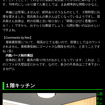
す。70年代にしっかり建てた家としては、まあ標準的な間取りかなと。
本編には登場しませんが、絶対ありそうなものとして、２階和室に仏
壇を置きました。団兵衛さんの奥さんは亡くなっているようですし、団
兵衛さん自身は、村の住職と古い知り合い（「闇夜にひびく悪魔のベ
ル！」）ですから、おそらく仏教徒でしょう。仏間が無いのはおかしい
ですよね。
【Comments by Ree】
屋根裏部屋について。 階高がとても低いので、部屋としてはカウント
されません。屋根裏収納にゴージャスな階段を付けた。と言うことです
ね（笑）
内観パース制作裏話
全体的に見て、建具の取り付けがおかしくなっています。これは、こ
のソフトが大壁設定だからです。なので、多少の不具合はご了承下さい
ませ(^^;)。
１階キッチン
１階
キッ
チン