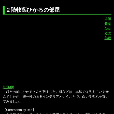
２階牧葉ひかるの部屋
２階
牧葉
ひか
るの
部屋
(1.2MB)
鏡台の前にひかるさんが居ました。机などは、本編では見えていませ
んでしたが、統一性のあるインテリアということで、白い学習机を置い
てみました。
【Comments by Ree】