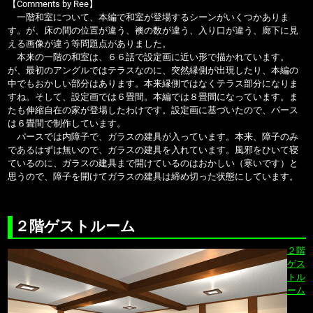
【Comments by Ree】
一階和室について、本編で和室が登場するシーンがいくつかありま
す。が、床の間の位置が違う、襖の数が違う、入り口が違う、廊下に見
える画像が違う等問題点がありました。
本来の一階の和室は、６６話で設定画に近い形で描かれています。
が、最初のアングルではテラスなのに、突然縁側が出現したり、本編の
中でもおかしい部分はあります。本来縁側ではなくテラス部分になりま
すね。そして、設定画では６畳間。本編では８畳間になっています。ま
たも伸縮自在の家が登場したわけです。設定画に基づいたので、パース
は６畳間で制作しています。
パースでは内障子で、ガラスの建具が入っています。本来、障子のみ
であるはずは無いので、ガラスの建具を入れています。風邪をひいて寝
ているのに、ガラスの建具まで開けているのはおかしい（寒いです）と
思うので、障子を開けてガラスの建具は締め切った状態にしています。
２階ゲストルーム
２階
ゲス
トル
ーム