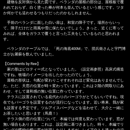
建物を反対側から見た図です。ベランダの屋根の部分は、屋根板で覆
われておらず、白く塗った棒が何本も並んでいるという感じです。ツタ
か何かでも這わせるつもりだったのかもしれません。
手前のベランダに面した白い扉は、和室の障子です。場所からいっ
て、障子だけだと雨風や雪に保たないでしょう。きっと、近くに寄って
みれば、全体をガラスで覆うと言った工夫をしているものと思われま
す。
ベランダのテーブルでは、「死の海底400M」で、団兵衛さんと宇門博
士がお屠蘇を飲んでいました。
【Comments by Ree】
家の形はピロティー式となっていました。（設定画参照）高床式構造
ですね。牧場のイメージを出したかったのでしょう。
屋根の形状は、勾配が変わりこそすれそれほど変化はありませんでし
た。ただ、天窓の位置が時々変わっています。これは２階の間取りにあ
わせ、そして違和感の無い位置に作っています。
テラスに設置されている庇代わりのパーゴラがとてもいいですね。現
在でもパーゴラを設置するのが流行になっています。近い将来、我が家
も設置する予定です。ツルアイスバーグなどを這わせて、大介と一緒に
お茶したいと思います（馬鹿！）
テラス側の窓の位置について、本編では何度も変わっています。窓が
無い場合もあります。これは、設定画に基づきました。時々、本編でリ
ビングの暖炉の横に窓が出現したりしますが、レイアウトも違ったので