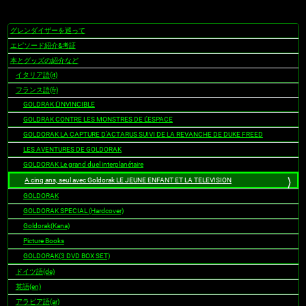
グレンダイザーを巡って
ナ
ビ
エピソード紹介&考証
ゲ
本とグッズの紹介など
ー
イタリア語(it)
シ
フランス語(fr)
ョ
GOLDRAK L'INVINCIBLE
ン
GOLDRAK CONTRE LES MONSTRES DE L'ESPACE
GOLDORAK LA CAPTURE D'ACTARUS SUIVI DE LA REVANCHE DE DUKE FREED
LES AVENTURES DE GOLDORAK
GOLDORAK Le grand duel interplanétaire
A cinq ans, seul avec Goldorak LE JEUNE ENFANT ET LA TELEVISION
GOLDORAK
GOLDORAK SPECIAL (Hardcover)
Goldorak(Kana)
Picture Books
GOLDORAK(3 DVD BOX SET)
ドイツ語(de)
英語(en)
アラビア語(ar)