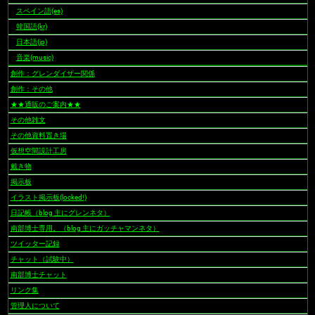
スペイン語(es)
韓国語(kr)
日本語(jp)
音楽(music)
創作：グレンダイザー関係
創作：その他
★★通販のご案内★★
その他雑文
その他資料置き場
仮想空間設計工房
戴き物
掲示板
イラスト掲示板(locked!)
日記帳（blog 主にグレンネタ）
南部博士専用。（blog 主にガッチャマンネタ）
ツイッター記録
チャット（試験中）
南部博士チャット
リンク集
管理人について