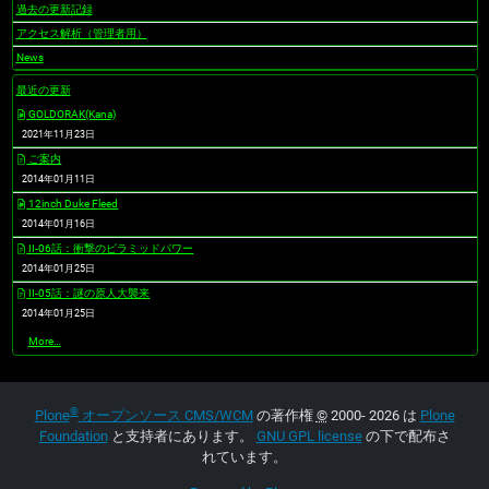
過去の更新記録
アクセス解析（管理者用）
News
最近の更新
GOLDORAK(Kana)
2021年11月23日
ご案内
2014年01月11日
12inch Duke Fleed
2014年01月16日
II-06話：衝撃のピラミッドパワー
2014年01月25日
II-05話：謎の原人大襲来
2014年01月25日
最
More…
近
の
更
新
®
-
Plone
オープンソース CMS/WCM
の著作権
©
2000- 2026 は
Plone
Foundation
と支持者にあります。
GNU GPL license
の下で配布さ
れています。